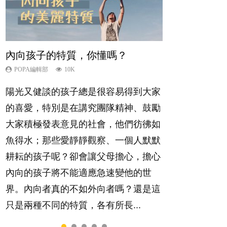
內向孩子的特質，你懂嗎？
想孩子學好外語，點做好？
夫妻必看！經營婚姻，沒捷徑
孩子能力天注定？
愛孩子也別忘了愛自己，父母如何
關顧自己的身心靈？
POPA編輯部
POPA編輯部
POPA編輯部
POPA編輯部
10K
9.9K
22.9K
7.9K
POPA編輯部
14.8K
陽光又健談的孩子總是很容易得到大家
有人話學多種語言越早開始越好，有人
你是不是也曾經以為只要跟相愛的人結
很多父母都希望孩子係個「叻仔叻
照顧孩子衣食住行、陪同兒女應對功課
的喜愛，特別是在講究團隊精神、鼓勵
卻說一時間太多語言，會令孩子感到混
婚，就自然能走到白頭，但生了孩子卻
女」，學業別太差，日常自理井井有
測驗，還要陪玩製造親子時間，尚要處
大家積極發表意見的社會，他們彷彿如
淆，到底誰是誰非？聽聽專家怎樣說，
發現事情不如你所料？ 經營婚姻，不
條。這樣的孩子是萬中無一，還是魚與
理家中雜項要務……當父母的，有千百
魚得水；那些愛靜靜觀察、一個人默默
解開語言學習的迷思～...
如我們想像的簡單，卻也不是大家說得
熊掌，不能兼得？...
個任務要做。可惜，有一樣重要至極
耕耘的孩子呢？卻會讓父母擔心，擔心
那麼難。一起來認識婚姻的真相！...
的，總被遺漏——關注自己的情緒和心
內向的孩子將不能適應急速變他的世
理健康。...
界。內向者真的不如外向者嗎？還是這
只是兩種不同的特質，各有所長...