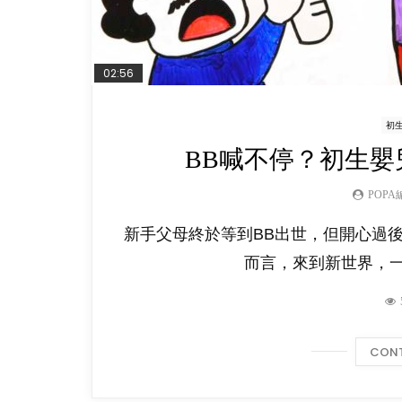
02:56
初
BB喊不停？初生
POPA
新手父母終於等到BB出世，但開心過
而言，來到新世界，一
CONT