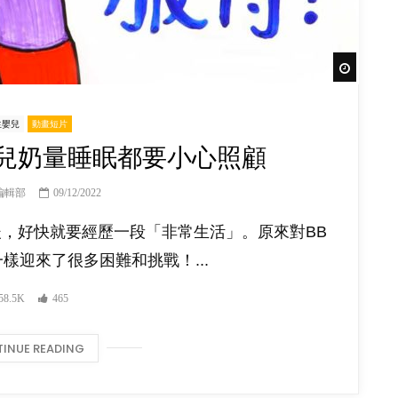
Watch Lat
生嬰兒
動畫短片
嬰兒奶量睡眠都要小心照顧
編輯部
09/12/2022
後，好快就要經歷一段「非常生活」。原來對BB
樣迎來了很多困難和挑戰！...
58.5K
465
INUE READING