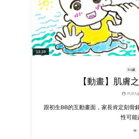
03:28
0-1歲
【動畫】肌膚
POPA
跟初生BB的互動畫面，家長肯定刻骨
性可能超