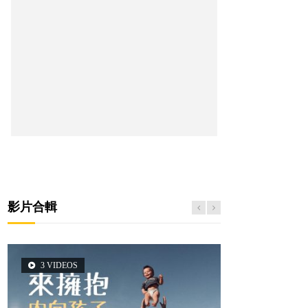
影片合輯
3 VIDEOS
2 VIDEOS
5 VIDEOS
6 VIDEOS
6 VIDEOS