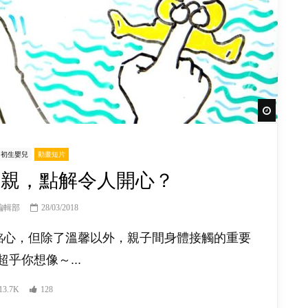
Watch Lat
初生嬰兒
動畫短片
之親，點解令人開心？
編輯部
28/03/2018
銘心，但除了溫馨以外，親子間身體接觸的重要
乎你想像～...
13.7K
128