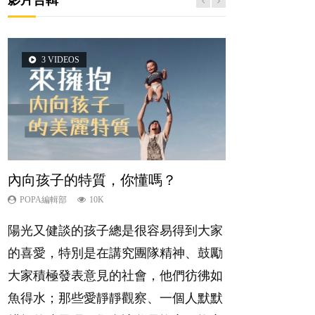
3 VIDEOS
2 VIDEOS
5 VIDEOS
6 VIDEOS
6 VIDEOS
內向孩子的特質，你懂嗎？
想孩子學好外語，點做好？
夫妻必看！經營婚姻，沒捷徑
孩子能力天注定？
愛孩子也別忘了愛自己，父母如何
關顧自己的身心靈？
POPA編輯部
POPA編輯部
POPA編輯部
POPA編輯部
10K
9.9K
22.9K
7.9K
POPA編輯部
14.8K
陽光又健談的孩子總是很容易得到大家
有人話學多種語言越早開始越好，有人
你是不是也曾經以為只要跟相愛的人結
很多父母都希望孩子係個「叻仔叻
照顧孩子衣食住行、陪同兒女應對功課
的喜愛，特別是在講究團隊精神、鼓勵
卻說一時間太多語言，會令孩子感到混
婚，就自然能走到白頭，但生了孩子卻
女」，學業別太差，日常自理井井有
測驗，還要陪玩製造親子時間，尚要處
大家積極發表意見的社會，他們彷彿如
淆，到底誰是誰非？聽聽專家怎樣說，
發現事情不如你所料？ 經營婚姻，不
條。這樣的孩子是萬中無一，還是魚與
理家中雜項要務……當父母的，有千百
魚得水；那些愛靜靜觀察、一個人默默
解開語言學習的迷思～...
如我們想像的簡單，卻也不是大家說得
熊掌，不能兼得？...