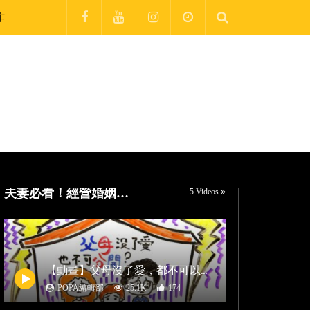
作
夫妻必看！經營婚姻，沒捷徑
5 Videos
【
動畫】父母沒了愛，都不可以分開？
POPA編輯部
25.1K
174