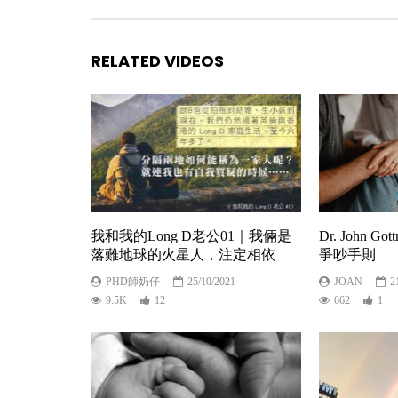
RELATED VIDEOS
我和我的Long D老公01｜我倆是
Dr. John 
落難地球的火星人，注定相依
爭吵手則
PHD師奶仔
25/10/2021
JOAN
2
9.5K
12
662
1