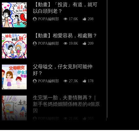
【動畫】「投資」有道，就可
以白頭到老？
POPA編輯部
17.6K
208
【動畫】相愛容易，相處難？
POPA編輯部
19.8K
209
父母嗌交，仔女見到可能仲
好？
POPA編輯部
27.3K
178
生完第一胎，夫妻情難再？｜
新手爸媽婚姻關係轉差的4個原
因
POPA編輯部
21.6K
355