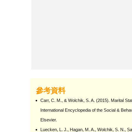
參考資料
Carr, C. M., & Wolchik, S. A. (2015). Marital St
International Encyclopedia of the Social & Beha
Elsevier.
Luecken, L. J., Hagan, M. A., Wolchik, S. N., Sand