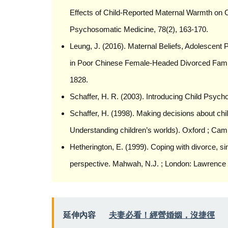
Effects of Child-Reported Maternal Warmth on C
Psychosomatic Medicine, 78(2), 163-170.
Leung, J. (2016). Maternal Beliefs, Adolescen
in Poor Chinese Female-Headed Divorced Familie
1828.
Schaffer, H. R. (2003). Introducing Child Psycho
Schaffer, H. (1998). Making decisions about chi
Understanding children’s worlds). Oxford ; Cam
Hetherington, E. (1999). Coping with divorce, sin
perspective. Mahwah, N.J. ; London: Lawrence
延伸內容
夫妻必看！經營婚姻，沒捷徑