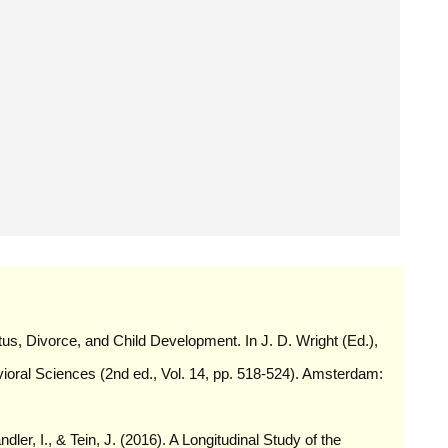
atus, Divorce, and Child Development. In J. D. Wright (Ed.),
vioral Sciences (2nd ed., Vol. 14, pp. 518-524). Amsterdam:
ler, I., & Tein, J. (2016). A Longitudinal Study of the