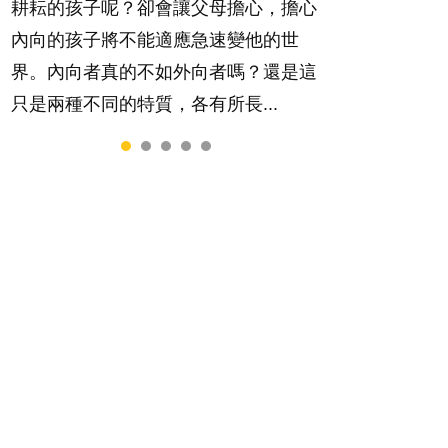
個任務要做。可惜，有一樣重要至極
耕耘的孩子呢？卻會讓父母擔心，擔心
那麼難。一起來認識婚姻的真相！...
的，總被遺漏——關注自己的情緒和心
內向的孩子將不能適應急速變他的世
理健康。...
界。內向者真的不如外向者嗎？還是這
只是兩種不同的特質，各有所長...