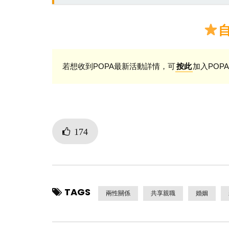
若想收到POPA最新活動詳情，可
加入POPA
按此
174
TAGS
兩性關係
共享親職
婚姻