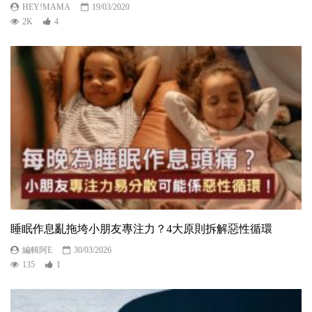
HEY!MAMA
19/03/2020
2K
4
睡眠作息亂拖垮小朋友專注力？4大原則拆解惡性循環
編輯阿E
30/03/2026
135
1