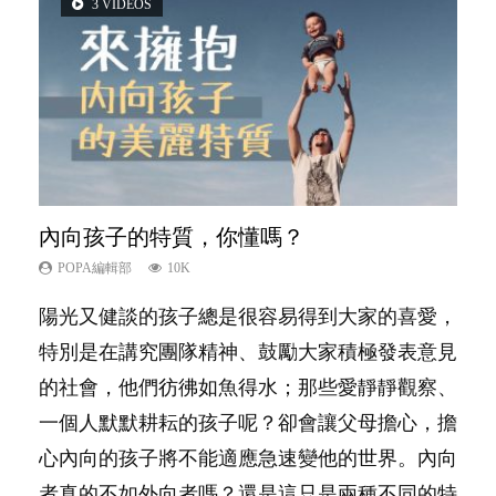
3 VIDEOS
2 VIDEOS
5 VIDEOS
6 VIDEOS
6 VIDEOS
內向孩子的特質，你懂嗎？
想孩子學好外語，點做好？
夫妻必看！經營婚姻，沒捷徑
孩子能力天注定？
愛孩子也別忘了愛自己，父母如何關顧自
己的身心靈？
POPA編輯部
POPA編輯部
POPA編輯部
POPA編輯部
10K
9.9K
22.9K
7.9K
POPA編輯部
14.8K
陽光又健談的孩子總是很容易得到大家的喜愛，
有人話學多種語言越早開始越好，有人卻說一時
你是不是也曾經以為只要跟相愛的人結婚，就自
很多父母都希望孩子係個「叻仔叻女」，學業別
照顧孩子衣食住行、陪同兒女應對功課測驗，還
特別是在講究團隊精神、鼓勵大家積極發表意見
間太多語言，會令孩子感到混淆，到底誰是誰
然能走到白頭，但生了孩子卻發現事情不如你所
太差，日常自理井井有條。這樣的孩子是萬中無
要陪玩製造親子時間，尚要處理家中雜項要
的社會，他們彷彿如魚得水；那些愛靜靜觀察、
非？聽聽專家怎樣說，解開語言學習的迷思～...
料？ 經營婚姻，不如我們想像的簡單，卻也不
一，還是魚與熊掌，不能兼得？...
務……當父母的，有千百個任務要做。可惜，有
一個人默默耕耘的孩子呢？卻會讓父母擔心，擔
是大家說得那麼難。一起來認識婚姻的真相！...
一樣重要至極的，總被遺漏——關注自己的情緒
心內向的孩子將不能適應急速變他的世界。內向
和心理健康。...
者真的不如外向者嗎？還是這只是兩種不同的特