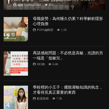
1
編輯 SAMANTHA
851
母職疲勞：為何睡久仍累？科學解析隱形
心理負擔
POPA編輯部
1.1K
2
再談感統問題：不必然是高敏，光譜的另
一端是「低敏兒」
MO媽
6.4K
3
學校裡的小王子：擺脫灌輸知識的執念，
才看得見真正重要的東西
歡迎投稿
7.3K
4