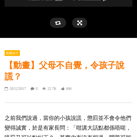
動畫短片
【動畫】父母不自覺，令孩子說
謊？
20/12/2017
0
22.7K
666
之前我們說過，當你的小孩說謊，懲罰並不會令他們
變得誠實，於是有家長問：「咁講大話點都係唔啱，