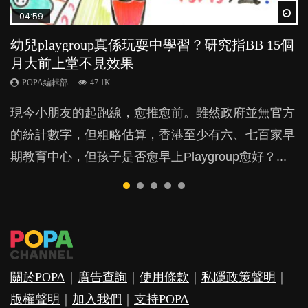
Wat
Wat
Wat
Wat
Wat
04:59
03:39
03:02
04:06
04:18
幼兒playgroup真係玩耍中學習？研究指BB 15個
幼稚園遊戲課 如何刺激幼兒自發學習取代獎勵
老公患產後憂鬱症對BB的影響
全職好？在職好？｜全職媽媽與在職媽媽的壓
凡事以BB為中心，就係好爸媽？｜別忽視父母
月大前上堂不見效果
與懲罰？
力與價值
的身心虛耗
POPA編輯部
15.9K
POPA編輯部
POPA編輯部
POPA編輯部
POPA編輯部
47.1K
33.1K
25.8K
31.5K
BB出生後，不止媽媽，爸爸也有機會患上產後抑
現今小朋友的起跑線，愈推愈前。雖然政府並無官方
由美國學者所創的 tools of the mind 課程，學生以遊
許多媽媽心底可能都有一刻掙扎過：究竟全職好，還
父母日夜無間、身心俱疲地照顧BB，如何做到正向
鬱，影響日常生活，嚴重的甚至會有自殺，或傷害小
的統計數字，但粗略估算，香港至少有六、七百家早
戲方式學習，學術能力和自制能力亦明顯比其他小朋
是在職好。雖說每個家庭都有自己的獨特狀況和考慮
教養？部份父母更會為了小朋友放棄自己的嗜好、減
朋友的念頭。但為何爸爸患上產後抑鬱往往難以察
期教育中心，但孩子是否愈早上Playgroup愈好？...
友優勝，到底這課程有何特別之處？...
因素，但原來全職和在職媽媽所養育的子女其實都各
少出席朋友聚會等等，你以為會換來美好的親子關
覺？...
有擅長。...
係，有助小朋友成長，但原來父母身心虛耗對孩子的
成長可能有意想不到的影響！...
關於POPA
｜
廣告查詢
｜
使用條款
｜
私隱政策聲明
｜
版權聲明
｜
加入我們
｜
支持POPA