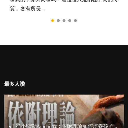
質，各有所長...
最多人讚
從
小獼猴Panchi 看：依附理論如何培養孩子心理韌性？