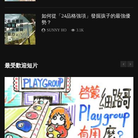
如何從「24品格強項」發掘孩子的最強優
勢？
SUNNY HO
3.1K
5
最受歡迎短片