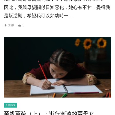
因此，我與母親關係日漸惡化，她心有不甘，覺得我
是叛逆期，希望我可以如幼時一...
3.9K
1
人物訪問
至親至疏（上）：漸行漸遠的兩母女