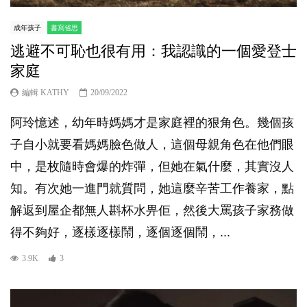
成年孩子
書寫省思
逃避不可恥也很有用：我認識的一個愛登士
家庭
編輯 KATHY
20/09/2022
阿玲憶述，幼年時媽媽才是家庭裡的狠角色。幾個孩
子自小就要看媽媽臉色做人，這個母親角色在他們眼
中，是枚隨時會爆的炸彈，但她在氣什麼，其實沒人
知。有次她一進門就質問，她這麼辛苦工作養家，點
解返到屋企都無人斟杯水畀佢，然後大罵孩子家務做
得不夠好，逐樣逐樣鬧，逐個逐個鬧，...
3.9K
3