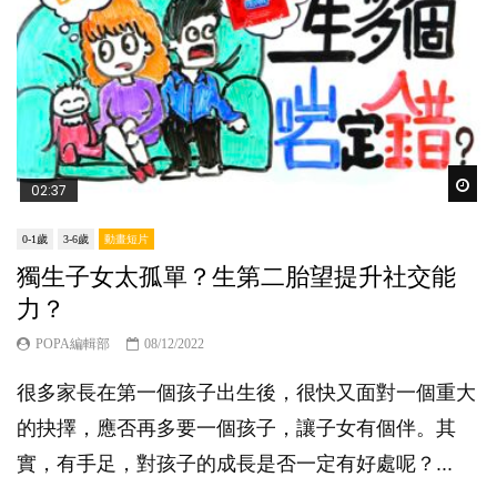
Wat
02:37
0-1歲
3-6歲
動畫短片
獨生子女太孤單？生第二胎望提升社交能
力？
POPA編輯部
08/12/2022
很多家長在第一個孩子出生後，很快又面對一個重大
的抉擇，應否再多要一個孩子，讓子女有個伴。其
實，有手足，對孩子的成長是否一定有好處呢？...