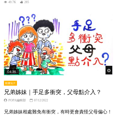
49.7K
285
Wat
04:36
動畫短片
兄弟姊妹｜手足多衝突，父母點介入？
POPA編輯部
07/12/2022
兄弟姊妹相處難免有衝突，有時更會責怪父母偏心！