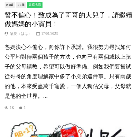
0-1歲
1-3歲
書寫省思
誓不偏心！致成為了哥哥的大兒子，請繼續
做媽媽的小寶貝！
哈夏（はは）
17/01/2023
爸媽決心不偏心，向你許下承諾。我很努力尋找如何
公平地對待兩個孩子的方法，也向已有兩個或以上孩
子的父母請教，希望可以做好準備。例如我們要嘗試
從哥哥的角度理解家中多了小弟弟這件事。只有兩歲
的他，本來受盡萬千寵愛，一個人獨佔父母，父母就
是他的全世界。...
1K
1