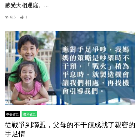
感受大相逕庭。...
615
1
教養省思
書寫省思
從戰爭到聯盟，父母的不干預成就了親密的
手足情