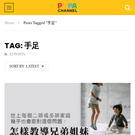
Home
Posts Tagged "手足"
TAG: 手足
63 POSTS
SORT BY:
LATEST