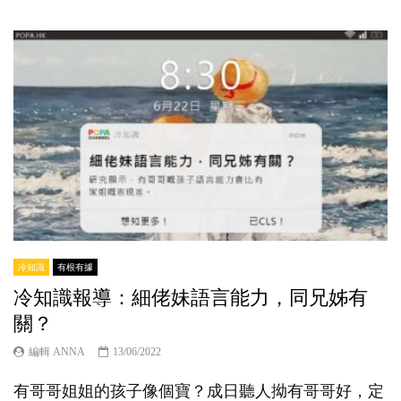
冷知識
有根有據
冷知識報導：細佬妹語言能力，同兄姊有
關？
編輯 ANNA
13/06/2022
有哥哥姐姐的孩子像個寶？成日聽人拗有哥哥好，定