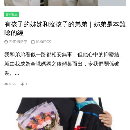
書寫省思
有孩子的姊姊和沒孩子的弟弟｜姊弟是本難
唸的經
PHD師奶仔
02/06/2022
我和弟弟看似一路都相安無事，但他心中的抑鬱結，
就由我成為全職媽媽之後傾巢而出，令我們關係破
裂。...
6.5K
3