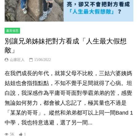
書寫省思
別讓兄弟姊妹把對方看成「人生最大假想
敵」
山寨匠人
15/06/2022
在我們成長的年代，就算父母不比較，三姑六婆姨媽
姑姐也會指指點點，不知不覺手足間就得了心病。坦
白說，我深感作為平庸哥哥面對學霸弟弟的苦，感覺
無論如何努力，都會被人忘記了，極其量也不過是
「某某的哥哥」。縱然和弟弟都可以上同一間Band 1
中學，我也特意逃避，選了另一間...
5K
1