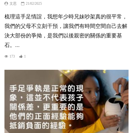
文思
21/02/2025
梳理這手足情誼，我想年少時兄妹吵架真的很平常，
我們的父母不立刻干預，讓我們有時間空間自己去解
決大部份的爭拗，是我們以後親密的關係的重要基
石。...
173
1