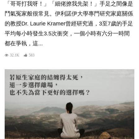
「哥哥打我呀！」「細佬撩我先架！」手足之間像是
鬥氣冤家般很常見。伊利諾伊大學專門研究家庭關係
的教授Dr. Laurie Kramer曾經研究過，3至7歲的手足
平均每小時發生3.5次衝突，一個小時有六分一時間
都在爭執，這...
32.1K
583