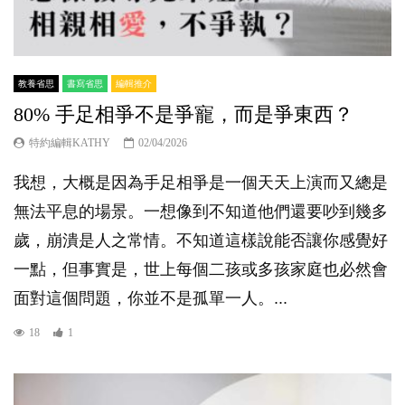
教養省思
書寫省思
編輯推介
80% 手足相爭不是爭寵，而是爭東西？
特約編輯KATHY
02/04/2026
我想，大概是因為手足相爭是一個天天上演而又總是
無法平息的場景。一想像到不知道他們還要吵到幾多
歲，崩潰是人之常情。不知道這樣說能否讓你感覺好
一點，但事實是，世上每個二孩或多孩家庭也必然會
面對這個問題，你並不是孤單一人。...
18
1