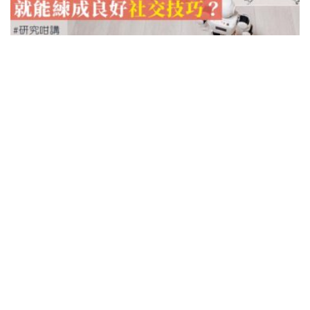
6-9歲
研究咁講
研究：兄弟姊妹共處多，就能練成良好社交
技巧？
POPA編輯部
17/03/2022
《教養大震撼》書中提到，兄弟姐妹相處得多，並不
代表學到的一定是良好的社交技巧，很多時候甚至會
學到壞的社交技巧。蘇格蘭斯德靈大學Samantha
Punch博士，用了一句話來概括：「手足本來就是一
種互動規範會被推到極限的人際關係。兄弟姊妹之
間，憤怒與不悅都不必壓抑下...