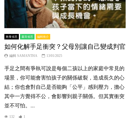
教養省思
書寫省思
編輯推介
如何化解手足衝突？父母別讓自己變成判官
編輯 SAMANTHA
13/01/2025
手足之間有爭執可說是每個二孩以上的家庭中常見的
場景，你可能會害怕孩子的關係破裂，造成長久的心
結；你也會對自己是否能夠「公平」感到壓力，擔心
其中一方覺得不公，會影響到親子關係。但其實衝突
並不可怕。...
132
1