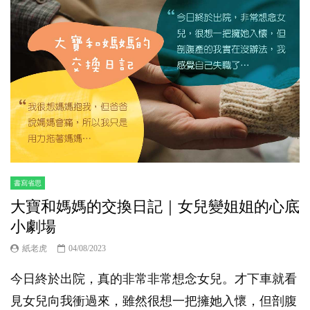
書寫省思
大寶和媽媽的交換日記｜女兒變姐姐的心底
小劇場
紙老虎
04/08/2023
今日終於出院，真的非常非常想念女兒。才下車就看
見女兒向我衝過來，雖然很想一把擁她入懷，但剖腹