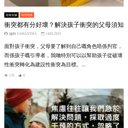
有根有據
研究咁講
衝突都有分好壞？解決孩子衝突的父母須知
編輯 SAMANTHA
14/01/2025
面對孩子衝突，父母要了解到自己嘅角色唔係判官，
而係孩子嘅引導者，我哋特別可以以幫助孩子從破壞
性衝突轉化為建設性衝突為目標。...
170
0