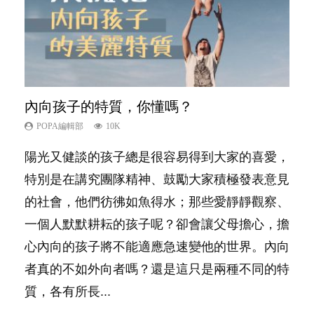
內向孩子的特質，你懂嗎？
夫妻必看！經營婚姻，沒捷徑
想孩子學好外語，點做好？
孩子能力天注定？
愛孩子也別忘了愛自己，父母如何關顧自
己的身心靈？
POPA編輯部
POPA編輯部
POPA編輯部
POPA編輯部
10K
22.9K
9.9K
7.9K
POPA編輯部
14.8K
陽光又健談的孩子總是很容易得到大家的喜愛，
你是不是也曾經以為只要跟相愛的人結婚，就自
有人話學多種語言越早開始越好，有人卻說一時
很多父母都希望孩子係個「叻仔叻女」，學業別
照顧孩子衣食住行、陪同兒女應對功課測驗，還
特別是在講究團隊精神、鼓勵大家積極發表意見
然能走到白頭，但生了孩子卻發現事情不如你所
間太多語言，會令孩子感到混淆，到底誰是誰
太差，日常自理井井有條。這樣的孩子是萬中無
要陪玩製造親子時間，尚要處理家中雜項要
的社會，他們彷彿如魚得水；那些愛靜靜觀察、
料？ 經營婚姻，不如我們想像的簡單，卻也不
非？聽聽專家怎樣說，解開語言學習的迷思～...
一，還是魚與熊掌，不能兼得？...
務……當父母的，有千百個任務要做。可惜，有
一個人默默耕耘的孩子呢？卻會讓父母擔心，擔
是大家說得那麼難。一起來認識婚姻的真相！...
一樣重要至極的，總被遺漏——關注自己的情緒
心內向的孩子將不能適應急速變他的世界。內向
和心理健康。...
者真的不如外向者嗎？還是這只是兩種不同的特
質，各有所長...