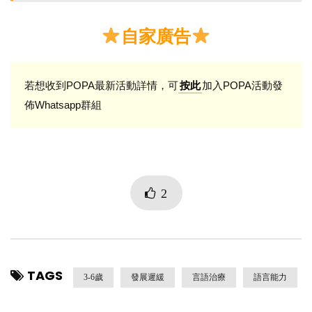
自家廣告
若想收到POPA最新活動詳情，可
加入POPA活動發
按此
佈Whatsapp群組
2
TAGS
3-6歲
發展遲緩
言語治療
語言能力