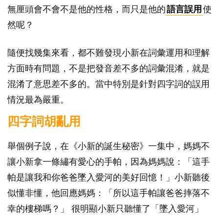
無厘頭會不會不是他的性格，而只是他的
語言誤用
使
然呢？
隨便找幾集來看，都不難發現小新在詞彙運用和理解
方面時有問題，不是把發音差不多的詞彙混淆，就是
混淆了意思差不多的。當中特別是針對四字詞的誤用
情況最為嚴重。
四字詞胡亂用
舉個例子說，在《小新的誕生秘密》一集中，媽媽不
讓小新拿一條繡有愛心的手帕，因為媽媽說：「這手
帕是讓我和你爸爸墜入愛河的美好回憶！」小新聽後
似懂非懂，他回應媽媽：「所以這手帕讓爸爸摔落不
幸的樓梯嗎？」 很明顯小新只聽懂了「墜入愛河」