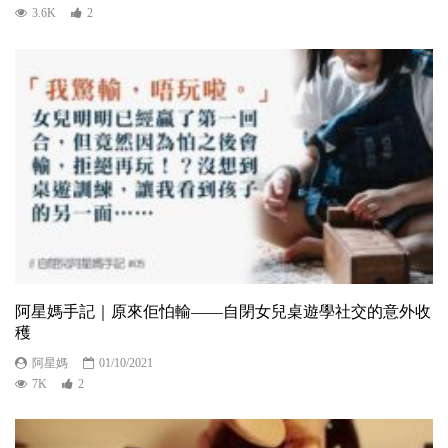
3.6K
2
阿星媽手記｜原來佢怕輸——自閉女兒桌遊學社交的意外收
穫
阿星媽
01/10/2021
7K
2