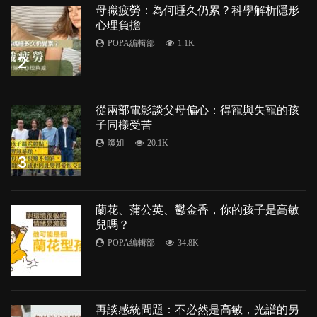
母職疲勞：為何睡久仍累？科學解析隱形
心理負擔
POPA編輯部
1.1K
2
從兩部電影談父母偏心：得寵與失寵的孩
子同樣受苦
瓊姐
20.1K
3
蘭花、蒲公英、鬱金香，你的孩子是高敏
兒嗎？
POPA編輯部
34.8K
4
再談感統問題：不必然是高敏，光譜的另