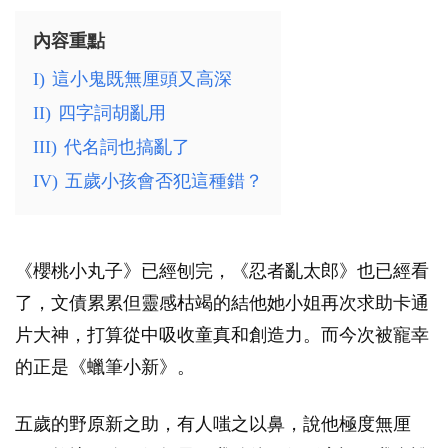
內容重點
I)
這小鬼既無厘頭又高深
II)
四字詞胡亂用
III)
代名詞也搞亂了
IV)
五歲小孩會否犯這種錯？
《櫻桃小丸子》已經刨完，《忍者亂太郎》也已經看
了，文債累累但靈感枯竭的結他她小姐再次求助卡通
片大神，打算從中吸收童真和創造力。而今次被寵幸
的正是《蠟筆小新》。
五歲的野原新之助，有人嗤之以鼻，說他極度無厘