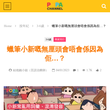
Home
按年紀
3-6歲
蠟筆小新嘅無厘頭會唔會係因為佢…？
3-6歲
專家同行
蠟筆小新嘅無厘頭會唔會係因為
佢…？
結他她小姐（言語治療師）
04/01/2023
1
1.7K
2