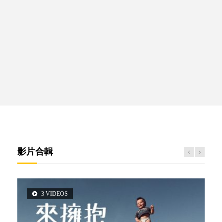
影片合輯
3 VIDEOS
5 VIDEOS
2 VIDEOS
6 VIDEOS
6 VIDEOS