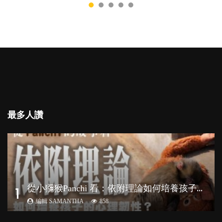
最多人讚
從
小獼猴Panchi 看：依附理論如何培養孩子心理韌性？
1
編輯 SAMANTHA
858