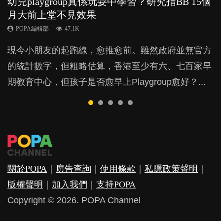
幼兒playgroup真係玩耍中學習？研究指BB 15個
幼稚園遊戲課 如何刺激幼兒自發學習取代獎勵
老公患產後憂鬱症對BB的影響
凡事以BB為中心，就係好爸媽？｜別忽視父母
全職好？在職好？｜全職媽媽與在職媽媽的壓
月大前上堂不見效果
與懲罰？
的身心虛耗
力與價值
POPA編輯部
15.9K
POPA編輯部
POPA編輯部
POPA編輯部
POPA編輯部
47.1K
33.1K
31.5K
25.8K
BB出生後，不止媽媽，爸爸也有機會患上產後抑
現今小朋友的起跑線，愈推愈前。雖然政府並無官方
由美國學者所創的 tools of the mind 課程，學生以遊
父母日夜無間、身心俱疲地照顧BB，如何做到正向
許多媽媽心底可能都有一刻掙扎過：究竟全職好，還
鬱，影響日常生活，嚴重的甚至會有自殺，或傷害小
的統計數字，但粗略估算，香港至少有六、七百家早
戲方式學習，學術能力和自制能力亦明顯比其他小朋
教養？部份父母更會為了小朋友放棄自己的嗜好、減
是在職好。雖說每個家庭都有自己的獨特狀況和考慮
朋友的念頭。但為何爸爸患上產後抑鬱往往難以察
期教育中心，但孩子是否愈早上Playgroup愈好？...
友優勝，到底這課程有何特別之處？...
少出席朋友聚會等等，你以為會換來美好的親子關
因素，但原來全職和在職媽媽所養育的子女其實都各
覺？...
係，有助小朋友成長，但原來父母身心虛耗對孩子的
有擅長。...
成長可能有意想不到的影響！...
關於POPA
｜
廣告查詢
｜
使用條款
｜
私隱政策聲明
｜
版權聲明
｜
加入我們
｜
支持POPA
Copyright © 2026. POPA Channel