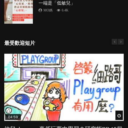
一端是「低敏兒」
MO媽
6.4K
5
最受歡迎短片
Wat
Wat
Wat
Wat
Wat
04:59
03:39
03:02
04:18
04:06