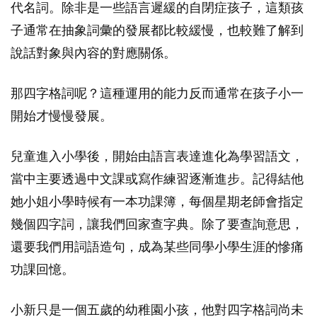
代名詞。除非是一些語言遲緩的自閉症孩子，這類孩
子通常在抽象詞彙的發展都比較緩慢，也較難了解到
說話對象與內容的對應關係。
那四字格詞呢？這種運用的能力反而通常在孩子小一
開始才慢慢發展。
兒童進入小學後，開始由語言表達進化為學習語文，
當中主要透過中文課或寫作練習逐漸進步。記得結他
她小姐小學時候有一本功課簿，每個星期老師會指定
幾個四字詞，讓我們回家查字典。除了要查詢意思，
還要我們用詞語造句，成為某些同學小學生涯的慘痛
功課回憶。
小新只是一個五歲的幼稚園小孩，他對四字格詞尚未