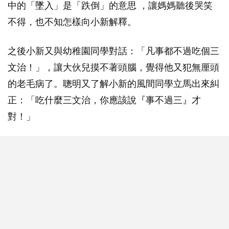
中的「墜入」是「跌倒」的意思 ，讓媽媽聽後哭笑
不得，也不知怎樣向小新解釋。
之後小新又與幼稚園同學對話：「凡事都不過吃個三
文治！」，讓大伙兒摸不著頭腦，覺得他又犯無厘頭
的老毛病了。聰明又了解小新的風間同學立馬出來糾
正：「吃什麼三文治，你應該說『事不過三』才
對！」