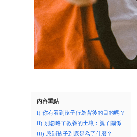
內容重點
I)
你有看到孩子行為背後的目的嗎？
II)
別忽略了教養的土壤：親子關係
III)
懲罰孩子到底是為了什麼？