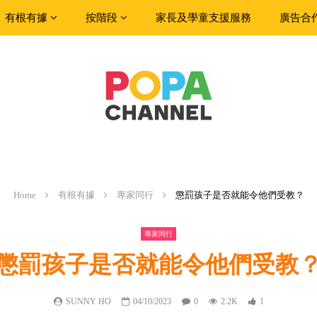
有根有據
按階段
家長及學童支援服務
廣告合
Home
有根有據
專家同行
懲罰孩子是否就能令他們受教？
專家同行
懲罰孩子是否就能令他們受教
SUNNY HO
04/10/2023
0
2.2K
1