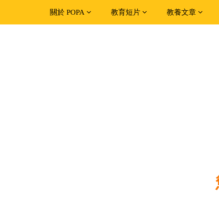
關於 POPA
教育短片
教養文章