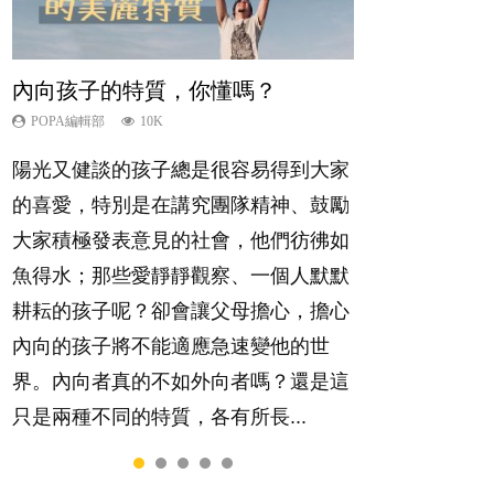
內向孩子的特質，你懂嗎？
想孩子學好外語，點做好？
夫妻必看！經營婚姻，沒捷徑
孩子能力天注定？
愛孩子也別忘了愛自己，父母如何
關顧自己的身心靈？
POPA編輯部
POPA編輯部
POPA編輯部
POPA編輯部
10K
9.9K
22.9K
7.9K
POPA編輯部
14.8K
陽光又健談的孩子總是很容易得到大家
有人話學多種語言越早開始越好，有人
你是不是也曾經以為只要跟相愛的人結
很多父母都希望孩子係個「叻仔叻
照顧孩子衣食住行、陪同兒女應對功課
的喜愛，特別是在講究團隊精神、鼓勵
卻說一時間太多語言，會令孩子感到混
婚，就自然能走到白頭，但生了孩子卻
女」，學業別太差，日常自理井井有
測驗，還要陪玩製造親子時間，尚要處
大家積極發表意見的社會，他們彷彿如
淆，到底誰是誰非？聽聽專家怎樣說，
發現事情不如你所料？ 經營婚姻，不
條。這樣的孩子是萬中無一，還是魚與
理家中雜項要務……當父母的，有千百
魚得水；那些愛靜靜觀察、一個人默默
解開語言學習的迷思～...
如我們想像的簡單，卻也不是大家說得
熊掌，不能兼得？...
個任務要做。可惜，有一樣重要至極
耕耘的孩子呢？卻會讓父母擔心，擔心
那麼難。一起來認識婚姻的真相！...
的，總被遺漏——關注自己的情緒和心
內向的孩子將不能適應急速變他的世
理健康。...
界。內向者真的不如外向者嗎？還是這
只是兩種不同的特質，各有所長...