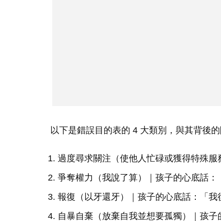
以下是錯誤目的表的 4 大類別，與其背後
過度尋求關注（使他人忙碌或獲得特殊服
爭奪權力（我說了算）｜孩子的心底話：
報復（以牙還牙）｜孩子的心底話：「我
自暴自棄（放棄自我並想要孤獨）｜孩子