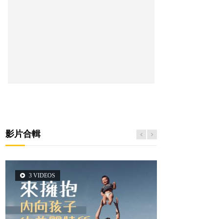
影片合輯
3 VIDEOS
2 VIDEOS
5 VIDEOS
6 VIDEOS
6 VIDEOS