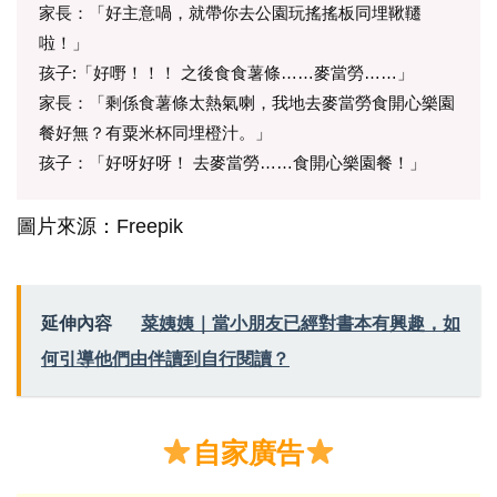
家長：「好主意喎，就帶你去公園玩搖搖板同埋鞦韆
啦！」
孩子:「好嘢！！！ 之後食食薯條……麥當勞……」
家長：「剩係食薯條太熱氣喇，我地去麥當勞食開心樂園
餐好無？有粟米杯同埋橙汁。」
孩子：「好呀好呀！ 去麥當勞……食開心樂園餐！」
圖片來源：Freepik
延伸內容
菜姨姨｜當小朋友已經對書本有興趣，如
何引導他們由伴讀到自行閱讀？
自家廣告