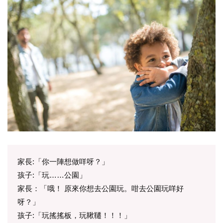
家長:「你一陣想做咩呀？」
孩子:「玩……公園」
家長：「哦！ 原來你想去公園玩。咁去公園玩咩好
呀？」
孩子:「玩搖搖板，玩鞦韆！！！」