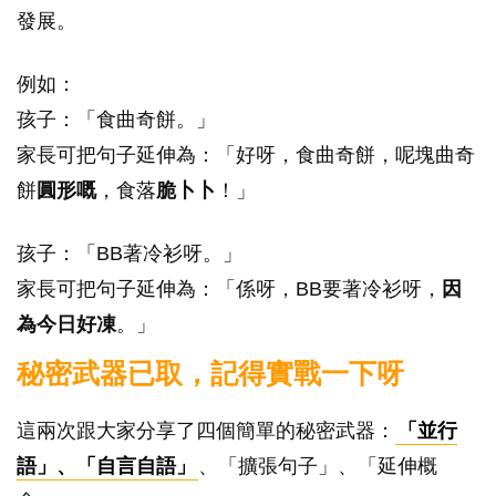
發展。
例如：
孩子：「食曲奇餅。」
家長可把句子延伸為：「好呀，食曲奇餅，呢塊曲奇
餅
圓形嘅
，食落
脆卜卜
！」
孩子：「BB著冷衫呀。」
家長可把句子延伸為：「係呀，BB要著冷衫呀，
因
為今日好凍
。」
秘密武器已取，記得實戰一下呀
這兩次跟大家分享了四個簡單的秘密武器：
「並行
語」、「自言自語」
、「擴張句子」、「延伸概