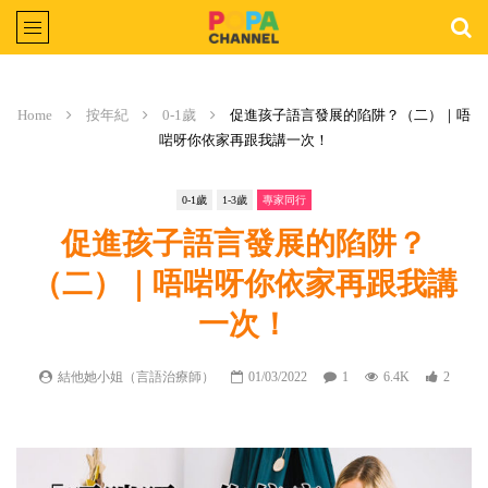
Home
按年紀
0-1歲
促進孩子語言發展的陷阱？（二）｜唔
啱呀你依家再跟我講一次！
0-1歲
1-3歲
專家同行
促進孩子語言發展的陷阱？
（二）｜唔啱呀你依家再跟我講
一次！
結他她小姐（言語治療師）
01/03/2022
1
6.4K
2