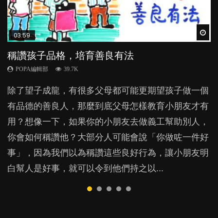
Wat
Wat
Wat
Wat
Wat
03:59
03:41
04:08
05:02
04:13
稱讚孩子品格，培育善良有法
BB口腔期乜都放入口，父母該制止還是放手？
【動畫】怕醜仔，好蝕底？（上集）
【動畫】怕醜仔，好蝕底？（下集）
攻擊遊戲誘發暴力？玩具槍刀劍都要禁止？
POPA編輯部
POPA編輯部
POPA編輯部
POPA編輯部
POPA編輯部
39.7K
25.5K
31.2K
24K
20.5K
除了望子成龍，有很多父母都可能更期望孩子做一個
BB最喜歡隨手拿起什麼都放入口中，有人說一旦養
家有害羞孩子的你，有沒有遇過以下情況？帶孩子逛
上集提到，內向者雖然優點多多，但不愛表達、喜歡
許多父母都怕孩子玩刀槍的遊戲很暴力，但小朋友，
有品德的善良人，那麼到底父母怎樣教育小朋友才有
成吮手指的習慣，大個就很難戒，但原來一刀切阻止
街時，巧遇朋友，想孩子跟人家打招呼，他卻只顧緊
獨處的性格卻令他們經常為人詬病，為甚麼呢？這大
尤其是男生，對這類遊戲的熱情卻怎也擋不住。難道
用？想像一下，如果你的小朋友去做義工幫助別人，
他們放東西入口，隨時會影響孩子的身心發展？...
緊抱住你雙腳，怎樣也不肯開聲叫人。又或者，帶孩
概跟社會風氣有關。...
小朋友真的天性暴力？...
你會如何稱讚他？大部分人可能會說「你做咗一件好
子上Playgroup，眼見其他小朋友手舞足蹈，十分投
事」，因為我們以為稱讚這些良好行為，讓小朋友明
入，你的孩子卻呆呆的站著不動！你開始擔心，孩子
白幫人是好事，就可以令到他們持之以...
是否有社交障礙？反應總比人...