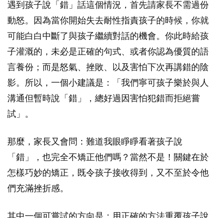
遇到孩子說「錯」話這個情況，首先請家長不需過份
動怒。因為當你開始失去耐性指責孩子的時候，你就
可能白白中斷了與孩子繼續對話的機會。你此時給孩
子灌溉的，未必是正確的句式、或者你認為優質的語
言養份；而是怒氣、挫敗、以及害怕下次再講錯的陰
影。所以，一個小建議是：「我們寧可孩子樂於與人
溝通但暫時說「錯」，總好過因害怕犯錯而拒絕嘗
試」。
那麼，家長又會問：難道我眼睜睜看著孩子說
「錯」，也完全不矯正他們嗎？當然不是！關鍵在於
怎樣巧妙的矯正，既令孩子接收得到，又不至於令他
們充滿挫折感。
其中一個可嘗試的方向是：用正確的方法重覆孩子說