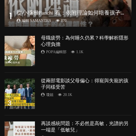
從
小獼猴Panchi 看：依附理論如何培養孩子心理韌性？
1
編輯 SAMANTHA
870
母職疲勞：為何睡久仍累？科學解析隱形
心理負擔
POPA編輯部
1.1K
2
從兩部電影談父母偏心：得寵與失寵的孩
子同樣受苦
瓊姐
20.1K
3
再談感統問題：不必然是高敏，光譜的另
一端是「低敏兒」