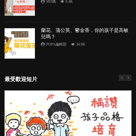
MO媽
6.4K
4
蘭花、蒲公英、鬱金香，你的孩子是高敏
兒嗎？
POPA編輯部
34.9K
5
最受歡迎短片