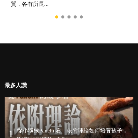
質，各有所長...
最多人讚
從
小獼猴Panchi 看：依附理論如何培養孩子心理韌性？
1