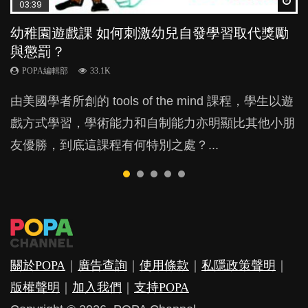
Wat
Wat
Wat
Wat
Wat
03:39
04:59
03:02
04:06
03:41
幼稚園遊戲課 如何刺激幼兒自發學習取代獎勵
幼兒playgroup真係玩耍中學習？研究指BB 15個
老公患產後憂鬱症對BB的影響
全職好？在職好？｜全職媽媽與在職媽媽的壓
BB口腔期乜都放入口，父母該制止還是放手？
與懲罰？
月大前上堂不見效果
力與價值
POPA編輯部
POPA編輯部
15.9K
25.5K
POPA編輯部
POPA編輯部
POPA編輯部
33.1K
47.1K
25.8K
BB出生後，不止媽媽，爸爸也有機會患上產後抑
BB最喜歡隨手拿起什麼都放入口中，有人說一旦養
由美國學者所創的 tools of the mind 課程，學生以遊
現今小朋友的起跑線，愈推愈前。雖然政府並無官方
許多媽媽心底可能都有一刻掙扎過：究竟全職好，還
鬱，影響日常生活，嚴重的甚至會有自殺，或傷害小
成吮手指的習慣，大個就很難戒，但原來一刀切阻止
戲方式學習，學術能力和自制能力亦明顯比其他小朋
的統計數字，但粗略估算，香港至少有六、七百家早
是在職好。雖說每個家庭都有自己的獨特狀況和考慮
朋友的念頭。但為何爸爸患上產後抑鬱往往難以察
他們放東西入口，隨時會影響孩子的身心發展？...
友優勝，到底這課程有何特別之處？...
期教育中心，但孩子是否愈早上Playgroup愈好？...
因素，但原來全職和在職媽媽所養育的子女其實都各
覺？...
有擅長。...
關於POPA
｜
廣告查詢
｜
使用條款
｜
私隱政策聲明
｜
版權聲明
｜
加入我們
｜
支持POPA