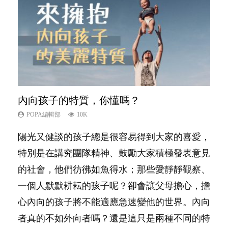
內向孩子的特質，你懂嗎？
孩子能力天注定？
愛孩子也別忘了愛自己，父母如何關顧自
夫妻必看！經營婚姻，沒捷徑
想孩子學好外語，點做好？
己的身心靈？
POPA編輯部
POPA編輯部
POPA編輯部
POPA編輯部
10K
7.9K
22.9K
9.9K
POPA編輯部
14.8K
陽光又健談的孩子總是很容易得到大家的喜愛，
很多父母都希望孩子係個「叻仔叻女」，學業別
你是不是也曾經以為只要跟相愛的人結婚，就自
有人話學多種語言越早開始越好，有人卻說一時
照顧孩子衣食住行、陪同兒女應對功課測驗，還
特別是在講究團隊精神、鼓勵大家積極發表意見
太差，日常自理井井有條。這樣的孩子是萬中無
然能走到白頭，但生了孩子卻發現事情不如你所
間太多語言，會令孩子感到混淆，到底誰是誰
要陪玩製造親子時間，尚要處理家中雜項要
的社會，他們彷彿如魚得水；那些愛靜靜觀察、
一，還是魚與熊掌，不能兼得？...
料？ 經營婚姻，不如我們想像的簡單，卻也不
非？聽聽專家怎樣說，解開語言學習的迷思～...
務……當父母的，有千百個任務要做。可惜，有
一個人默默耕耘的孩子呢？卻會讓父母擔心，擔
是大家說得那麼難。一起來認識婚姻的真相！...
一樣重要至極的，總被遺漏——關注自己的情緒
心內向的孩子將不能適應急速變他的世界。內向
和心理健康。...
者真的不如外向者嗎？還是這只是兩種不同的特