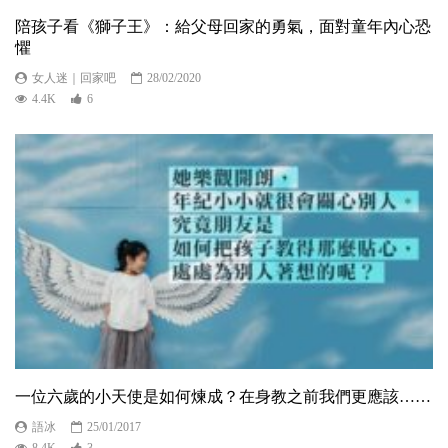
陪孩子看《獅子王》：給父母回家的勇氣，面對童年內心恐
懼
女人迷｜回家吧
28/02/2020
4.4K
6
一位六歲的小天使是如何煉成？在身教之前我們更應該……
語冰
25/01/2017
8.4K
3