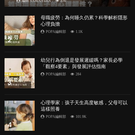
編輯 SAMANTHA
850
母職疲勞：為何睡久仍累？科學解析隱形
心理負擔
POPA編輯部
1.1K
2
幼兒行為倒退是發展遲緩嗎？家長必學
「觀察4要素」與發展評估指南
POPA編輯部
284
3
心理學家：孩子天生高度敏感，父母可以
這樣照養
POPA編輯部
101.9K
4