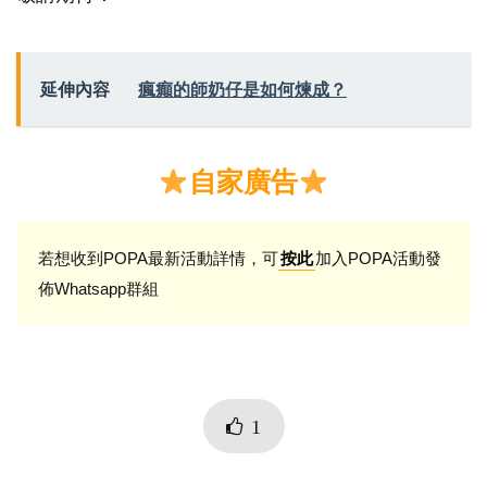
延伸內容
瘋癲的師奶仔是如何煉成？
自家廣告
若想收到POPA最新活動詳情，可
加入POPA活動發
按此
佈Whatsapp群組
1