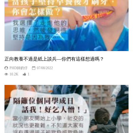
正向教養不過是紙上談兵—你們有這樣想過嗎？
PHD師奶仔
07/08/2022
10.2K
1