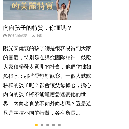
內向孩子的特質，你懂嗎？
愛孩子也別忘了愛自己，父母如何
夫妻必看！經營婚姻，沒捷徑
新手父母不用怕
想孩子學好外語，點做好？
關顧自己的身心靈？
POPA編輯部
POPA編輯部
POPA編輯部
POPA編輯部
10K
22.9K
16.3K
9.9K
POPA編輯部
14.8K
陽光又健談的孩子總是很容易得到大家
你是不是也曾經以為只要跟相愛的人結
相信許多人初為人父母，由懷孕開始到
有人話學多種語言越早開始越好，有人
照顧孩子衣食住行、陪同兒女應對功課
的喜愛，特別是在講究團隊精神、鼓勵
婚，就自然能走到白頭，但生了孩子卻
孩子呱呱落地，心中都有數之不盡的問
卻說一時間太多語言，會令孩子感到混
測驗，還要陪玩製造親子時間，尚要處
大家積極發表意見的社會，他們彷彿如
發現事情不如你所料？ 經營婚姻，不
題～這裡一次過集合我們以往製作過的
淆，到底誰是誰非？聽聽專家怎樣說，
理家中雜項要務……當父母的，有千百
魚得水；那些愛靜靜觀察、一個人默默
如我們想像的簡單，卻也不是大家說得
相關短片。 這段路讓我們跟你同行～...
解開語言學習的迷思～...
個任務要做。可惜，有一樣重要至極
耕耘的孩子呢？卻會讓父母擔心，擔心
那麼難。一起來認識婚姻的真相！...
的，總被遺漏——關注自己的情緒和心
內向的孩子將不能適應急速變他的世
理健康。...
界。內向者真的不如外向者嗎？還是這
只是兩種不同的特質，各有所長...