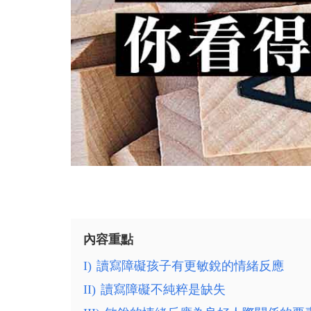
內容重點
I)
讀寫障礙孩子有更敏銳的情緒反應
II)
讀寫障礙不純粹是缺失