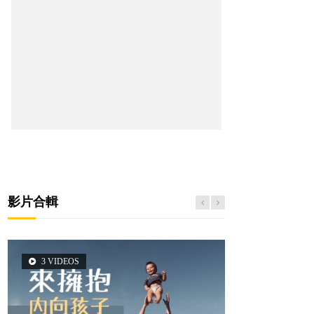
影片合輯
3 VIDEOS
6 VIDEOS
5 VIDEOS
14 VIDEOS
2 VIDEOS