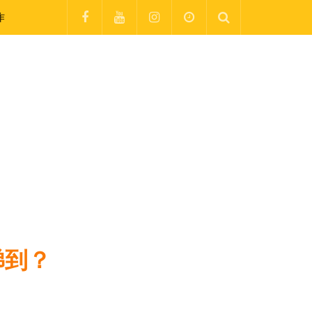
作
睇到？