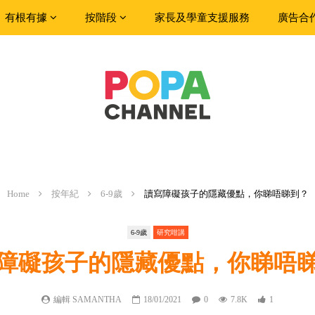
有根有據
按階段
家長及學童支援服務
廣告合
Home
按年紀
6-9歲
讀寫障礙孩子的隱藏優點，你睇唔睇到？
6-9歲
研究咁講
障礙孩子的隱藏優點，你睇唔
編輯 SAMANTHA
18/01/2021
0
7.8K
1