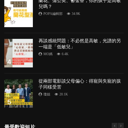
蘭花、蒲公英、鬱金香，你的孩子是高敏
兒嗎？
POPA編輯部
34.9K
3
再談感統問題：不必然是高敏，光譜的另
一端是「低敏兒」
MO媽
6.4K
4
從兩部電影談父母偏心：得寵與失寵的孩
子同樣受苦
瓊姐
20.1K
5
最受歡迎短片