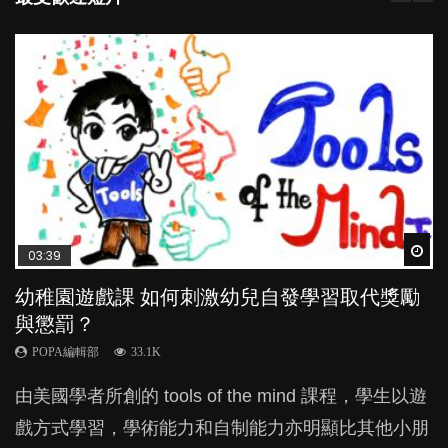
Wat
Wat
Wat
Wat
Wat
03:39
04:59
03:02
04:06
04:18
幼稚園遊戲課 如何刺激幼兒自發學習取代獎勵
幼兒playgroup真係玩耍中學習？研究指BB 15個
老公患產後憂鬱症對BB的影響
全職好？在職好？｜全職媽媽與在職媽媽的壓
凡事以BB為中心，就係好爸媽？｜別忽視父母
與懲罰？
月大前上堂不見效果
力與價值
的身心虛耗
POPA編輯部
15.9K
POPA編輯部
POPA編輯部
POPA編輯部
POPA編輯部
33.1K
47.1K
25.8K
31.5K
BB出生後，不止媽媽，爸爸也有機會患上產後抑
由美國學者所創的 tools of the mind 課程，學生以遊
現今小朋友的起跑線，愈推愈前。雖然政府並無官方
許多媽媽心底可能都有一刻掙扎過：究竟全職好，還
父母日夜無間、身心俱疲地照顧BB，如何做到正向
鬱，影響日常生活，嚴重的甚至會有自殺，或傷害小
戲方式學習，學術能力和自制能力亦明顯比其他小朋
的統計數字，但粗略估算，香港至少有六、七百家早
是在職好。雖說每個家庭都有自己的獨特狀況和考慮
教養？部份父母更會為了小朋友放棄自己的嗜好、減
朋友的念頭。但為何爸爸患上產後抑鬱往往難以察