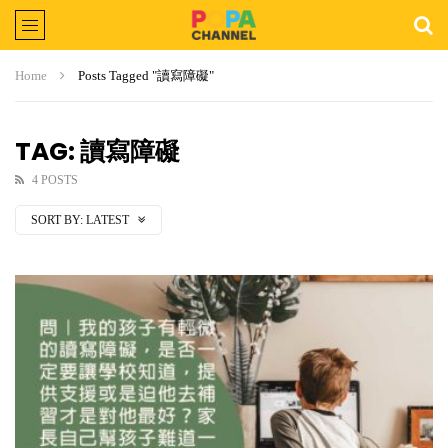
Home
Posts Tagged "讀寫障礙"
TAG: 讀寫障礙
4 POSTS
SORT BY:
LATEST