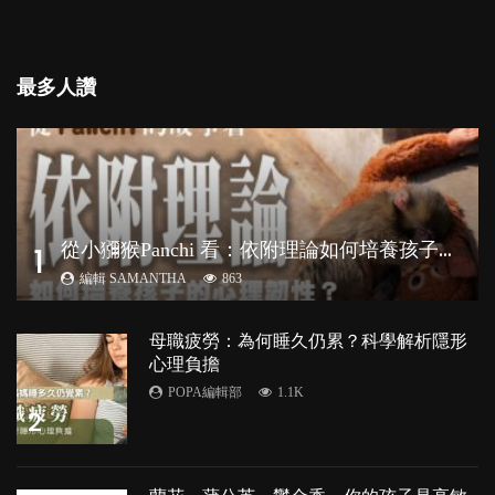
最多人讚
從
小獼猴Panchi 看：依附理論如何培養孩子心理韌性？
1
編輯 SAMANTHA
863
母職疲勞：為何睡久仍累？科學解析隱形
心理負擔
POPA編輯部
1.1K
2