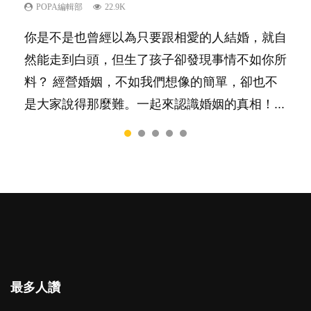
POPA編輯部
POPA編輯部
POPA編輯部
POPA編輯部
POPA編輯部
22.9K
10K
16.3K
9.9K
7.9K
你是不是也曾經以為只要跟相愛的人結婚，就自
陽光又健談的孩子總是很容易得到大家的喜愛，
相信許多人初為人父母，由懷孕開始到孩子呱呱
有人話學多種語言越早開始越好，有人卻說一時
很多父母都希望孩子係個「叻仔叻女」，學業別
然能走到白頭，但生了孩子卻發現事情不如你所
特別是在講究團隊精神、鼓勵大家積極發表意見
落地，心中都有數之不盡的問題～這裡一次過集
間太多語言，會令孩子感到混淆，到底誰是誰
太差，日常自理井井有條。這樣的孩子是萬中無
料？ 經營婚姻，不如我們想像的簡單，卻也不
的社會，他們彷彿如魚得水；那些愛靜靜觀察、
合我們以往製作過的相關短片。 這段路讓我們
非？聽聽專家怎樣說，解開語言學習的迷思～...
一，還是魚與熊掌，不能兼得？...
是大家說得那麼難。一起來認識婚姻的真相！...
一個人默默耕耘的孩子呢？卻會讓父母擔心，擔
跟你同行～...
心內向的孩子將不能適應急速變他的世界。內向
者真的不如外向者嗎？還是這只是兩種不同的特
質，各有所長...
最多人讚