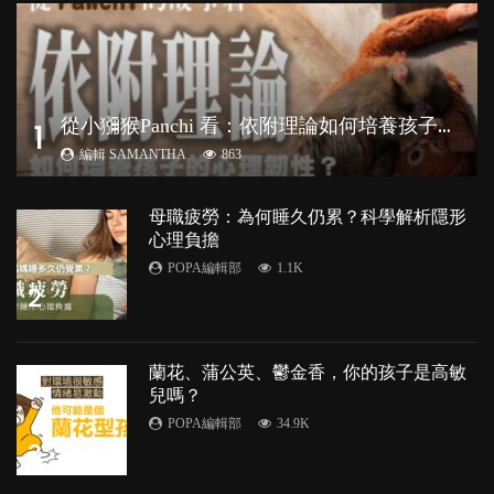
從
小獼猴Panchi 看：依附理論如何培養孩子心理韌性？
1
編輯 SAMANTHA
863
母職疲勞：為何睡久仍累？科學解析隱形
心理負擔
POPA編輯部
1.1K
2
蘭花、蒲公英、鬱金香，你的孩子是高敏
兒嗎？
POPA編輯部
34.9K
3