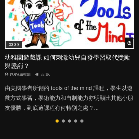
Wat
Wat
Wat
Wat
Wat
03:39
04:59
03:02
04:06
04:18
幼稚園遊戲課 如何刺激幼兒自發學習取代獎勵
幼兒playgroup真係玩耍中學習？研究指BB 15個
老公患產後憂鬱症對BB的影響
全職好？在職好？｜全職媽媽與在職媽媽的壓
凡事以BB為中心，就係好爸媽？｜別忽視父母
與懲罰？
月大前上堂不見效果
力與價值
的身心虛耗
POPA編輯部
15.9K
POPA編輯部
POPA編輯部
POPA編輯部
POPA編輯部
33.1K
47.1K
25.8K
31.5K
BB出生後，不止媽媽，爸爸也有機會患上產後抑
由美國學者所創的 tools of the mind 課程，學生以遊
現今小朋友的起跑線，愈推愈前。雖然政府並無官方
許多媽媽心底可能都有一刻掙扎過：究竟全職好，還
父母日夜無間、身心俱疲地照顧BB，如何做到正向
鬱，影響日常生活，嚴重的甚至會有自殺，或傷害小
戲方式學習，學術能力和自制能力亦明顯比其他小朋
的統計數字，但粗略估算，香港至少有六、七百家早
是在職好。雖說每個家庭都有自己的獨特狀況和考慮
教養？部份父母更會為了小朋友放棄自己的嗜好、減
朋友的念頭。但為何爸爸患上產後抑鬱往往難以察
友優勝，到底這課程有何特別之處？...
期教育中心，但孩子是否愈早上Playgroup愈好？...
因素，但原來全職和在職媽媽所養育的子女其實都各
少出席朋友聚會等等，你以為會換來美好的親子關
覺？...
有擅長。...
係，有助小朋友成長，但原來父母身心虛耗對孩子的
成長可能有意想不到的影響！...