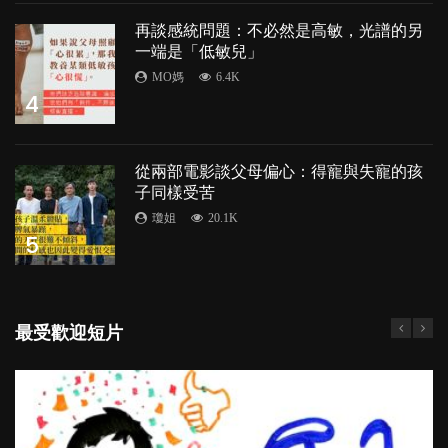
再談感統問題：不必然是高敏，光譜的另
一端是「低敏兒」
MO媽
6.4K
4
從兩部電影談父母偏心：得寵與失寵的孩
子同樣受苦
瓊姐
20.1K
5
最受歡迎短片