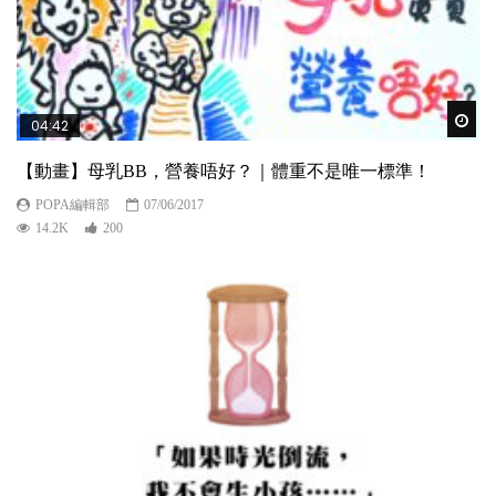
Wat
04:42
【動畫】母乳BB，營養唔好？｜體重不是唯一標準！
POPA編輯部
07/06/2017
14.2K
200