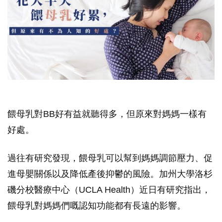
餵母乳對BB好有益就聽得多，但原來對媽媽一樣有
好處。
過往有研究發現，餵母乳可以幫到媽媽調節壓力、促
進母嬰關係以及降低產後抑鬱的風險。加州大學洛杉
磯分校醫療中心（UCLA Health）近日有研究指出，
餵母乳對媽媽們嘅認知功能都有長遠的影響。