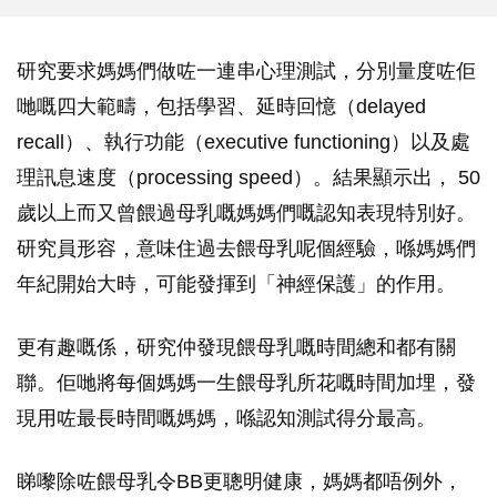
研究要求媽媽們做咗一連串心理測試，分別量度咗佢
哋嘅四大範疇，包括學習、延時回憶（delayed
recall）、執行功能（executive functioning）以及處
理訊息速度（processing speed）。結果顯示出， 50
歲以上而又曾餵過母乳嘅媽媽們嘅認知表現特別好。
研究員形容，意味住過去餵母乳呢個經驗，喺媽媽們
年紀開始大時，可能發揮到「神經保護」的作用。
更有趣嘅係，研究仲發現餵母乳嘅時間總和都有關
聯。佢哋將每個媽媽一生餵母乳所花嘅時間加埋，發
現用咗最長時間嘅媽媽，喺認知測試得分最高。
睇嚟除咗餵母乳令BB更聰明健康，媽媽都唔例外，