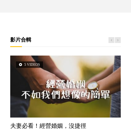
影片合輯
5 VIDEOS
3 VIDEOS
14 VIDEOS
2 VIDEOS
6 VIDEOS
夫妻必看！經營婚姻，沒捷徑
內向孩子的特質，你懂嗎？
新手父母不用怕
想孩子學好外語，點做好？
孩子能力天注定？