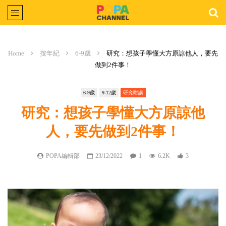
Home
按年紀
6-9歲
研究：想孩子學懂大方原諒他人，要先
做到2件事！
6-9歲
9-12歲
研究咁講
研究：想孩子學懂大方原諒他
人，要先做到2件事！
POPA編輯部
23/12/2022
1
6.2K
3