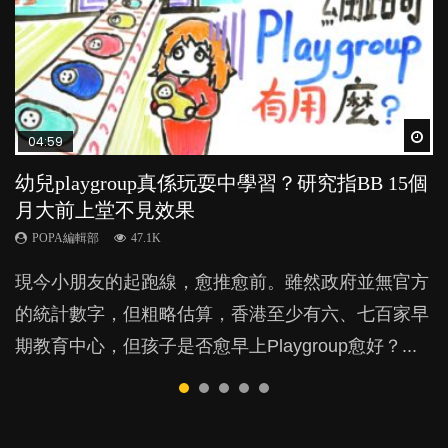
Wat
Wat
Wat
Wat
Wat
04:59
03:39
03:02
04:06
04:18
幼兒playgroup真係玩耍中學習？研究指BB 15個
幼稚園遊戲課 如何刺激幼兒自發學習取代獎勵
老公患產後憂鬱症對BB的影響
全職好？在職好？｜全職媽媽與在職媽媽的壓
凡事以BB為中心，就係好爸媽？｜別忽視父母
月大前上堂不見效果
與懲罰？
力與價值
的身心虛耗
POPA編輯部
15.9K
POPA編輯部
POPA編輯部
POPA編輯部
POPA編輯部
47.1K
33.1K
25.8K
31.5K
BB出生後，不止媽媽，爸爸也有機會患上產後抑
現今小朋友的起跑線，愈推愈前。雖然政府並無官方
由美國學者所創的 tools of the mind 課程，學生以遊
許多媽媽心底可能都有一刻掙扎過：究竟全職好，還
父母日夜無間、身心俱疲地照顧BB，如何做到正向
鬱，影響日常生活，嚴重的甚至會有自殺，或傷害小
的統計數字，但粗略估算，香港至少有六、七百家早
戲方式學習，學術能力和自制能力亦明顯比其他小朋
是在職好。雖說每個家庭都有自己的獨特狀況和考慮
教養？部份父母更會為了小朋友放棄自己的嗜好、減
朋友的念頭。但為何爸爸患上產後抑鬱往往難以察
期教育中心，但孩子是否愈早上Playgroup愈好？...
友優勝，到底這課程有何特別之處？...
因素，但原來全職和在職媽媽所養育的子女其實都各
少出席朋友聚會等等，你以為會換來美好的親子關
覺？...
有擅長。...
係，有助小朋友成長，但原來父母身心虛耗對孩子的
成長可能有意想不到的影響！...