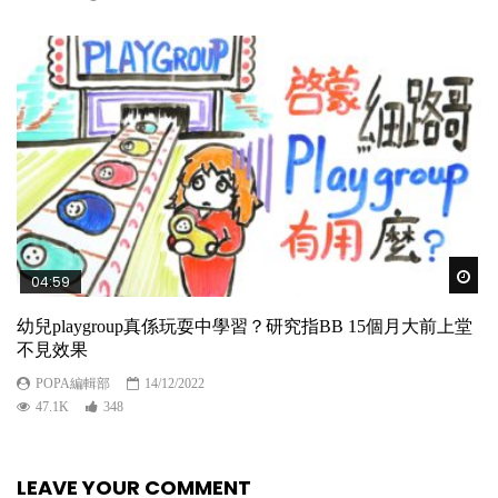
Wat
04:59
幼兒playgroup真係玩耍中學習？研究指BB 15個月大前上堂
不見效果
POPA編輯部
14/12/2022
47.1K
348
LEAVE YOUR COMMENT