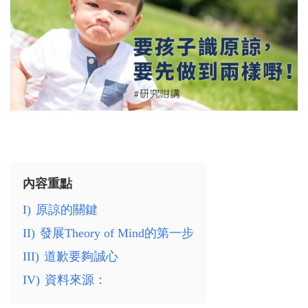
內容重點
I)
原諒的關鍵
II)
發展Theory of Mind的第一步
III)
道歉要夠誠心
IV)
資料來源：