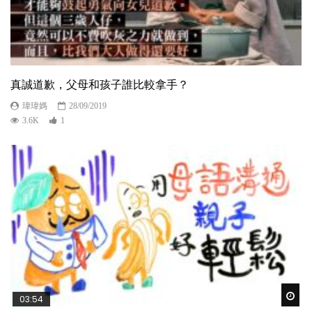
真誠道歉，父母和孩子誰比較拿手？
瑋瑋媽
28/09/2019
3.6K
1
Wat
03:54