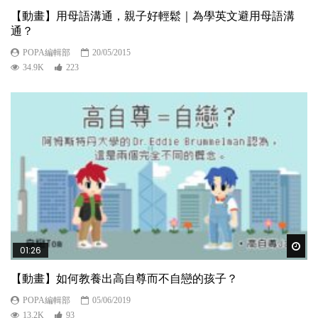
【動畫】用母語溝通，親子好輕鬆｜為學英文避用母語溝
通？
POPA編輯部
20/05/2015
34.9K
223
Wat
01:26
【動畫】如何教養出高自尊而不自戀的孩子？
POPA編輯部
05/06/2019
13.2K
93