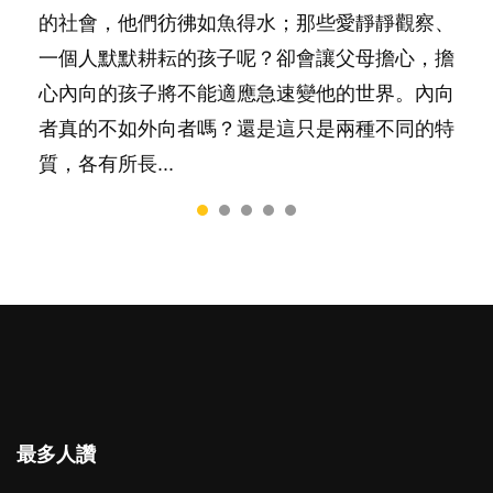
要陪玩製造親子時間，尚要處理家中雜項要
的社會，他們彷彿如魚得水；那些愛靜靜觀察、
非？聽聽專家怎樣說，解開語言學習的迷思～...
料？ 經營婚姻，不如我們想像的簡單，卻也不
一，還是魚與熊掌，不能兼得？...
務……當父母的，有千百個任務要做。可惜，有
一個人默默耕耘的孩子呢？卻會讓父母擔心，擔
是大家說得那麼難。一起來認識婚姻的真相！...
一樣重要至極的，總被遺漏——關注自己的情緒
心內向的孩子將不能適應急速變他的世界。內向
和心理健康。...
者真的不如外向者嗎？還是這只是兩種不同的特
質，各有所長...
最多人讚