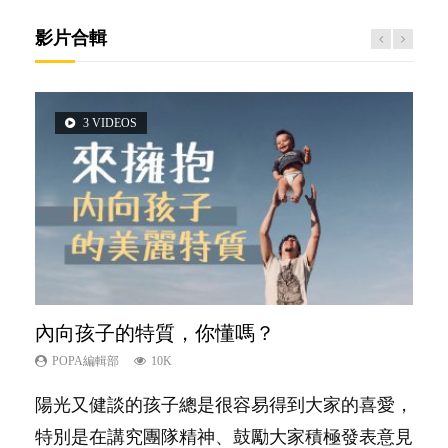
影片合輯
3 VIDEOS
2 VIDEOS
5 VIDEOS
6 VIDEOS
6 VIDEOS
內向孩子的特質，你懂嗎？
想孩子學好外語，點做好？
夫妻必看！經營婚姻，沒捷徑
孩子能力天注定？
愛孩子也別忘了愛自己，父母如何關顧自
己的身心靈？
POPA編輯部
POPA編輯部
POPA編輯部
POPA編輯部
10K
9.9K
22.9K
7.9K
POPA編輯部
14.8K
陽光又健談的孩子總是很容易得到大家的喜愛，
有人話學多種語言越早開始越好，有人卻說一時
你是不是也曾經以為只要跟相愛的人結婚，就自
很多父母都希望孩子係個「叻仔叻女」，學業別
照顧孩子衣食住行、陪同兒女應對功課測驗，還
特別是在講究團隊精神、鼓勵大家積極發表意見
間太多語言，會令孩子感到混淆，到底誰是誰
然能走到白頭，但生了孩子卻發現事情不如你所
太差，日常自理井井有條。這樣的孩子是萬中無