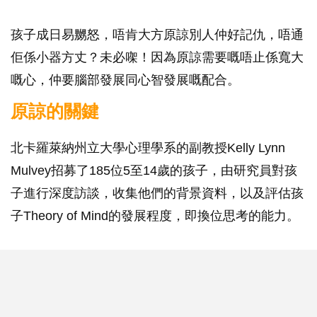
孩子成日易嬲怒，唔肯大方原諒別人仲好記仇，唔通
佢係小器方丈？未必㗎！因為原諒需要嘅唔止係寬大
嘅心，仲要腦部發展同心智發展嘅配合。
原諒的關鍵
北卡羅萊納州立大學心理學系的副教授Kelly Lynn
Mulvey招募了185位5至14歲的孩子，由研究員對孩
子進行深度訪談，收集他們的背景資料，以及評估孩
子Theory of Mind的發展程度，即換位思考的能力。