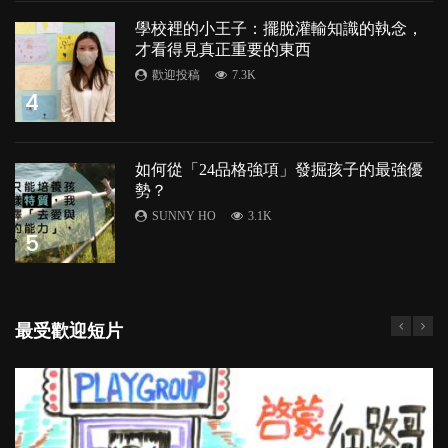
學校裡的小王子：擺脫灌輸知識的執念，
才看得見真正重要的東西
歡迎投稿
7.3K
4
如何從「24品格強項」發掘孩子的最強優
勢？
SUNNY HO
3.1K
5
最受歡迎短片