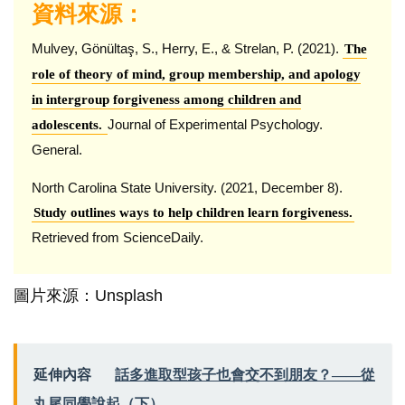
資料來源：
Mulvey, Gönültaş, S., Herry, E., & Strelan, P. (2021).
The
role of theory of mind, group membership, and apology
in intergroup forgiveness among children and
Journal of Experimental Psychology.
adolescents.
General.
North Carolina State University. (2021, December 8).
Study outlines ways to help children learn forgiveness.
Retrieved from ScienceDaily.
圖片來源：Unsplash
延伸內容
話多進取型孩子也會交不到朋友？——從
丸尾同學說起（下）