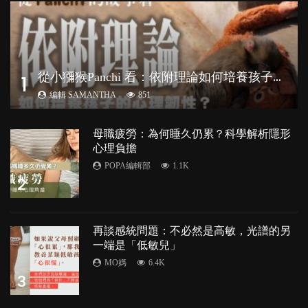
從
小獼猴Panchi 看：依附理論如何培養孩子心理韌性？
1
編輯 SAMANTHA
851
母職疲勞：為何睡久仍累？科學解析隱形
心理負擔
POPA編輯部
1.1K
2
再談感統問題：不必然是高敏，光譜的另
一端是「低敏兒」
MO媽
6.4K
3