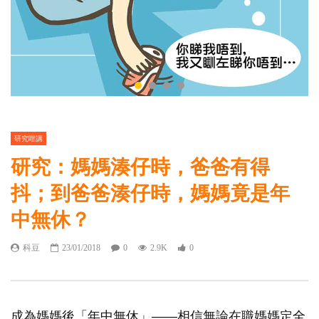
研究咁講
研究：媽媽湊仔時，爸爸有得
抖；到爸爸湊仔時，媽媽竟是年
中無休？
科豆
23/01/2018
0
2.9K
0
成為媽媽後「年中無休」——相信無論在職媽媽定全