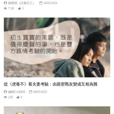
鍾斯曉（註冊社工）
28/02/2020
7.1K
5
從《虎毒不》看夫妻考驗：由親密戰友變成互相為難
編輯CARRIE
08/05/2025
228
0