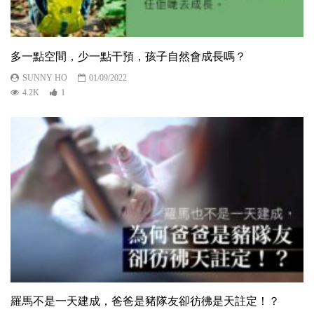
多一點空間，少一點干預，孩子自然會成長嗎？
SUNNY HO
01/09/2022
4.2K
1
羅馬不是一天建成，爸爸是豬隊友卻彷彿是天註定！？