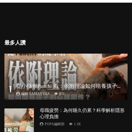
最多人讚
從
小獼猴Panchi 看：依附理論如何培養孩子心理韌性？
1
編輯 SAMANTHA
851
母職疲勞：為何睡久仍累？科學解析隱形
心理負擔
POPA編輯部
1.1K