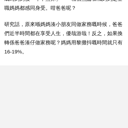
職媽媽都感同身受。咁爸爸呢？
研究話，原來喺媽媽湊小朋友同做家務嘅時候，爸爸
們近半時間都在享受人生，優哉游哉！反之，如果換
轉係爸爸湊仔做家務呢？媽媽用黎攤抖嘅時間就只有
16-19%。