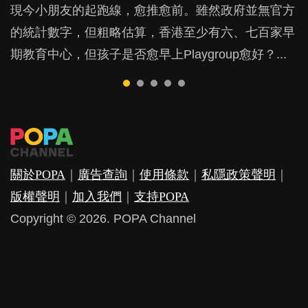
現今小朋友的起跑線，愈推愈前。雖然政府並無官方
由美國學者所創的 tools of the mind 課程，學生以遊
許多媽媽心底可能都有一刻掙扎過：究竟全職好，還
父母日夜無間、身心俱疲地照顧BB，如何做到正向
鬱，影響日常生活，嚴重的甚至會有自殺，或傷害小
的統計數字，但粗略估算，香港至少有六、七百家早
戲方式學習，學術能力和自制能力亦明顯比其他小朋
是在職好。雖說每個家庭都有自己的獨特狀況和考慮
教養？部份父母更會為了小朋友放棄自己的嗜好、減
朋友的念頭。但為何爸爸患上產後抑鬱往往難以察
期教育中心，但孩子是否愈早上Playgroup愈好？...
友優勝，到底這課程有何特別之處？...
因素，但原來全職和在職媽媽所養育的子女其實都各
少出席朋友聚會等等，你以為會換來美好的親子關
覺？...
有擅長。...
係，有助小朋友成長，但原來父母身心虛耗對孩子的
成長可能有意想不到的影響！...
關於POPA
｜
廣告查詢
｜
使用條款
｜
私隱政策聲明
｜
版權聲明
｜
加入我們
｜
支持POPA
Copyright © 2026. POPA Channel