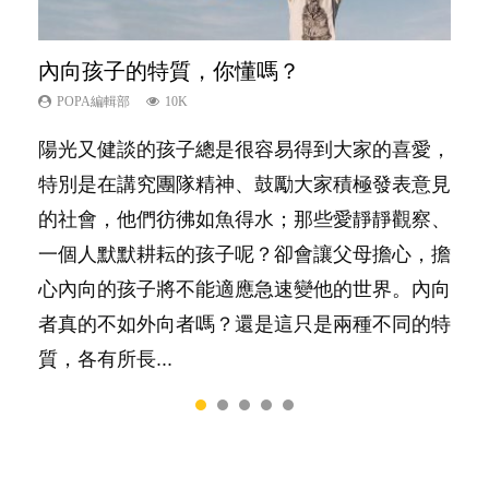
內向孩子的特質，你懂嗎？
想孩子學好外語，點做好？
夫妻必看！經營婚姻，沒捷徑
孩子能力天注定？
愛孩子也別忘了愛自己，父母如何關顧自
己的身心靈？
POPA編輯部
POPA編輯部
POPA編輯部
POPA編輯部
10K
9.9K
22.9K
7.9K
POPA編輯部
14.8K
陽光又健談的孩子總是很容易得到大家的喜愛，
有人話學多種語言越早開始越好，有人卻說一時
你是不是也曾經以為只要跟相愛的人結婚，就自
很多父母都希望孩子係個「叻仔叻女」，學業別
照顧孩子衣食住行、陪同兒女應對功課測驗，還
特別是在講究團隊精神、鼓勵大家積極發表意見
間太多語言，會令孩子感到混淆，到底誰是誰
然能走到白頭，但生了孩子卻發現事情不如你所
太差，日常自理井井有條。這樣的孩子是萬中無
要陪玩製造親子時間，尚要處理家中雜項要
的社會，他們彷彿如魚得水；那些愛靜靜觀察、
非？聽聽專家怎樣說，解開語言學習的迷思～...
料？ 經營婚姻，不如我們想像的簡單，卻也不
一，還是魚與熊掌，不能兼得？...
務……當父母的，有千百個任務要做。可惜，有
一個人默默耕耘的孩子呢？卻會讓父母擔心，擔
是大家說得那麼難。一起來認識婚姻的真相！...
一樣重要至極的，總被遺漏——關注自己的情緒
心內向的孩子將不能適應急速變他的世界。內向
和心理健康。...
者真的不如外向者嗎？還是這只是兩種不同的特
質，各有所長...