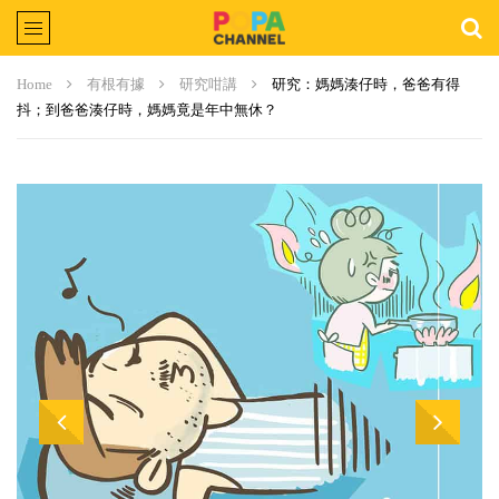
Home
有根有據
研究咁講
研究：媽媽湊仔時，爸爸有得
抖；到爸爸湊仔時，媽媽竟是年中無休？