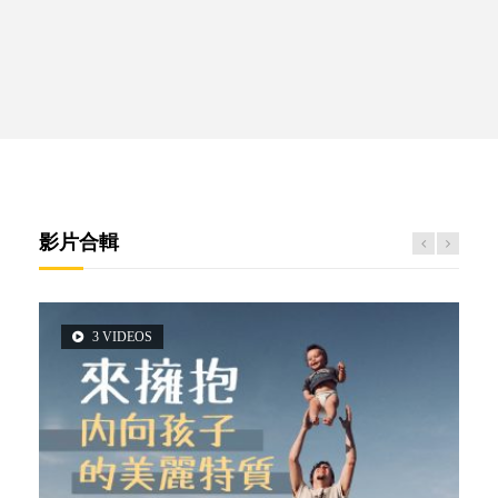
影片合輯
3 VIDEOS
2 VIDEOS
5 VIDEOS
6 VIDEOS
6 VIDEOS