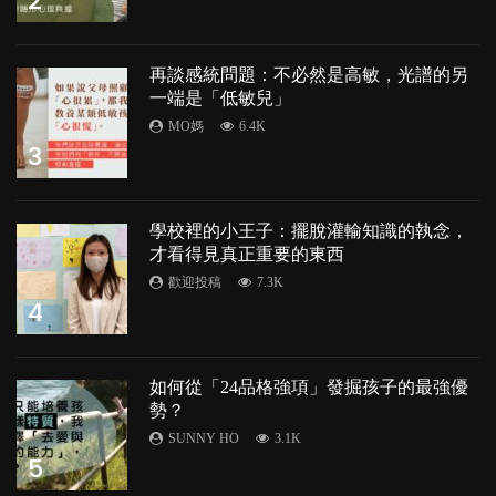
2
再談感統問題：不必然是高敏，光譜的另
一端是「低敏兒」
MO媽
6.4K
3
學校裡的小王子：擺脫灌輸知識的執念，
才看得見真正重要的東西
歡迎投稿
7.3K
4
如何從「24品格強項」發掘孩子的最強優
勢？
SUNNY HO
3.1K
5