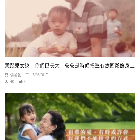
我跟兒女說：你們已長大，爸爸是時候把重心放回爺嫲身上
傑爸爸
15/06/2017
4K
0