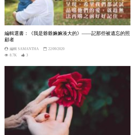
編輯選書：《我是爺爺嫲嫲湊大的》——記那些被遺忘的照
顧者
編輯 SAMANTHA
22/09/2020
8.7K
3