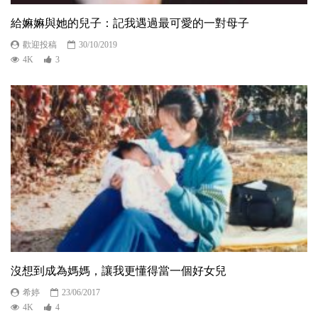
給嫲嫲與她的兒子：記我遇過最可愛的一對母子
歡迎投稿
30/10/2019
4K
3
沒想到成為媽媽，讓我更懂得當一個好女兒
希婷
23/06/2017
4K
4