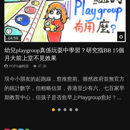
Wat
Wat
Wat
Wat
Wat
04:59
03:39
03:02
04:06
03:41
幼兒playgroup真係玩耍中學習？研究指BB 15個
幼稚園遊戲課 如何刺激幼兒自發學習取代獎勵
老公患產後憂鬱症對BB的影響
全職好？在職好？｜全職媽媽與在職媽媽的壓
BB口腔期乜都放入口，父母該制止還是放手？
月大前上堂不見效果
與懲罰？
力與價值
POPA編輯部
POPA編輯部
15.9K
25.5K
POPA編輯部
POPA編輯部
POPA編輯部
47.1K
33.1K
25.8K
BB出生後，不止媽媽，爸爸也有機會患上產後抑
BB最喜歡隨手拿起什麼都放入口中，有人說一旦養
現今小朋友的起跑線，愈推愈前。雖然政府並無官方
由美國學者所創的 tools of the mind 課程，學生以遊
許多媽媽心底可能都有一刻掙扎過：究竟全職好，還
鬱，影響日常生活，嚴重的甚至會有自殺，或傷害小
成吮手指的習慣，大個就很難戒，但原來一刀切阻止
的統計數字，但粗略估算，香港至少有六、七百家早
戲方式學習，學術能力和自制能力亦明顯比其他小朋
是在職好。雖說每個家庭都有自己的獨特狀況和考慮
朋友的念頭。但為何爸爸患上產後抑鬱往往難以察
他們放東西入口，隨時會影響孩子的身心發展？...
期教育中心，但孩子是否愈早上Playgroup愈好？...
友優勝，到底這課程有何特別之處？...
因素，但原來全職和在職媽媽所養育的子女其實都各
覺？...
有擅長。...