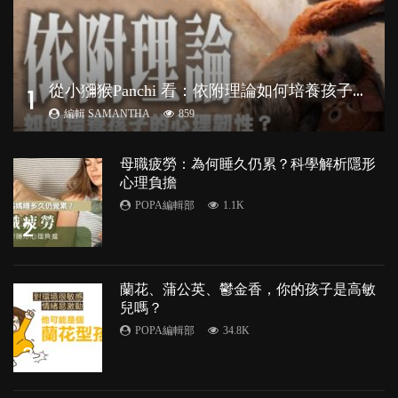
從
小獼猴Panchi 看：依附理論如何培養孩子心理韌性？
1
編輯 SAMANTHA
859
母職疲勞：為何睡久仍累？科學解析隱形
心理負擔
POPA編輯部
1.1K
2
蘭花、蒲公英、鬱金香，你的孩子是高敏
兒嗎？
POPA編輯部
34.8K
3