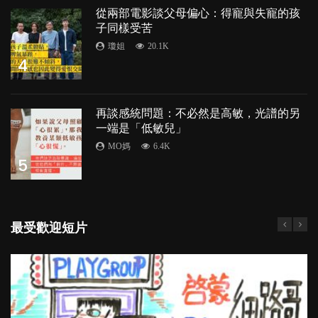
從兩部電影談父母偏心：得寵與失寵的孩
子同樣受苦
瓊姐
20.1K
4
再談感統問題：不必然是高敏，光譜的另
一端是「低敏兒」
MO媽
6.4K
5
最受歡迎短片