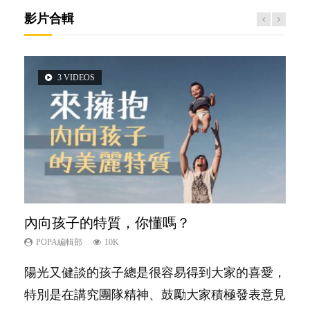
影片合輯
3 VIDEOS
5 VIDEOS
14 VIDEOS
2 VIDEOS
6 VIDEOS
內向孩子的特質，你懂嗎？
夫妻必看！經營婚姻，沒捷徑
新手父母不用怕
想孩子學好外語，點做好？
孩子能力天注定？
POPA編輯部
POPA編輯部
POPA編輯部
POPA編輯部
POPA編輯部
10K
22.9K
16.3K
9.9K
7.9K
陽光又健談的孩子總是很容易得到大家的喜愛，
你是不是也曾經以為只要跟相愛的人結婚，就自
相信許多人初為人父母，由懷孕開始到孩子呱呱
有人話學多種語言越早開始越好，有人卻說一時
很多父母都希望孩子係個「叻仔叻女」，學業別
特別是在講究團隊精神、鼓勵大家積極發表意見
然能走到白頭，但生了孩子卻發現事情不如你所
落地，心中都有數之不盡的問題～這裡一次過集
間太多語言，會令孩子感到混淆，到底誰是誰
太差，日常自理井井有條。這樣的孩子是萬中無