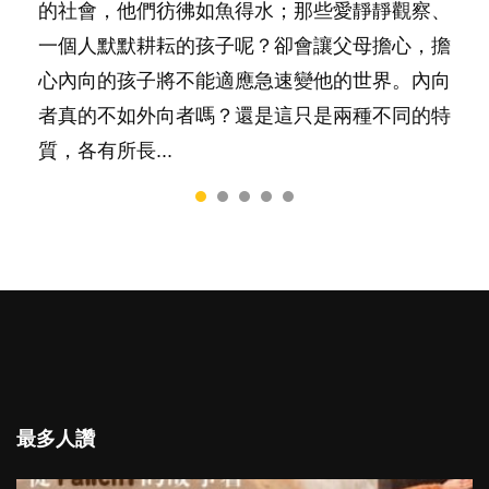
的社會，他們彷彿如魚得水；那些愛靜靜觀察、
料？ 經營婚姻，不如我們想像的簡單，卻也不
合我們以往製作過的相關短片。 這段路讓我們
非？聽聽專家怎樣說，解開語言學習的迷思～...
一，還是魚與熊掌，不能兼得？...
一個人默默耕耘的孩子呢？卻會讓父母擔心，擔
是大家說得那麼難。一起來認識婚姻的真相！...
跟你同行～...
心內向的孩子將不能適應急速變他的世界。內向
者真的不如外向者嗎？還是這只是兩種不同的特
質，各有所長...
最多人讚