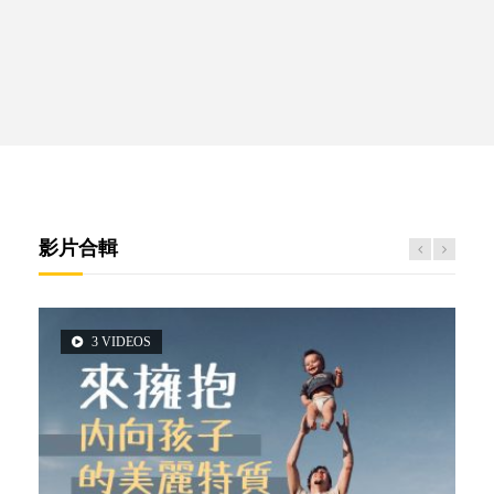
影片合輯
3 VIDEOS
5 VIDEOS
2 VIDEOS
14 VIDEOS
6 VIDEOS