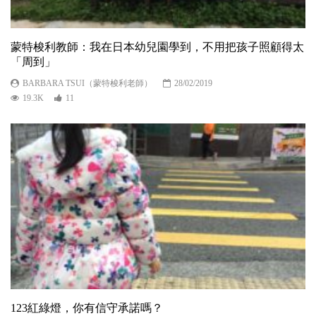
蒙特梭利教師：我在日本幼兒園學到，不用把孩子照顧得太
「周到」
BARBARA TSUI（蒙特梭利老師）
28/02/2019
19.3K
11
123紅綠燈，你有信守承諾嗎？