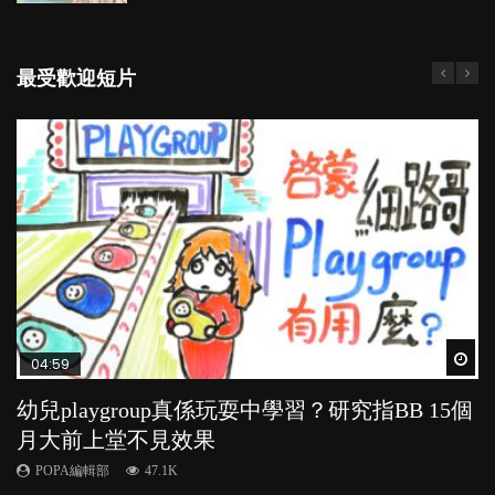
最受歡迎短片
Wat
Wat
Wat
Wat
Wat
04:59
03:39
03:02
04:06
03:41
幼兒playgroup真係玩耍中學習？研究指BB 15個
幼稚園遊戲課 如何刺激幼兒自發學習取代獎勵
老公患產後憂鬱症對BB的影響
全職好？在職好？｜全職媽媽與在職媽媽的壓
BB口腔期乜都放入口，父母該制止還是放手？
月大前上堂不見效果
與懲罰？
力與價值
POPA編輯部
POPA編輯部
15.9K
25.5K
POPA編輯部
POPA編輯部
POPA編輯部
47.1K
33.1K
25.8K
BB出生後，不止媽媽，爸爸也有機會患上產後抑
BB最喜歡隨手拿起什麼都放入口中，有人說一旦養