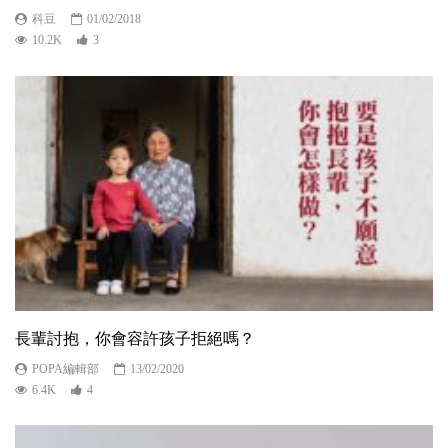
科豆
01/02/2018
10.2K
3
長輩討抱，你會容許孩子拒絕嗎？
POPA編輯部
13/02/2020
6.4K
4