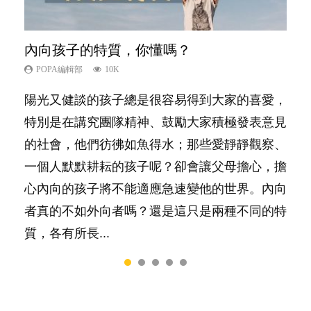
內向孩子的特質，你懂嗎？
夫妻必看！經營婚姻，沒捷徑
想孩子學好外語，點做好？
新手父母不用怕
孩子能力天注定？
POPA編輯部
POPA編輯部
POPA編輯部
POPA編輯部
POPA編輯部
10K
22.9K
9.9K
16.3K
7.9K
陽光又健談的孩子總是很容易得到大家的喜愛，
你是不是也曾經以為只要跟相愛的人結婚，就自
有人話學多種語言越早開始越好，有人卻說一時
相信許多人初為人父母，由懷孕開始到孩子呱呱
很多父母都希望孩子係個「叻仔叻女」，學業別
特別是在講究團隊精神、鼓勵大家積極發表意見
然能走到白頭，但生了孩子卻發現事情不如你所
間太多語言，會令孩子感到混淆，到底誰是誰
落地，心中都有數之不盡的問題～這裡一次過集
太差，日常自理井井有條。這樣的孩子是萬中無
的社會，他們彷彿如魚得水；那些愛靜靜觀察、
料？ 經營婚姻，不如我們想像的簡單，卻也不
非？聽聽專家怎樣說，解開語言學習的迷思～...
合我們以往製作過的相關短片。 這段路讓我們
一，還是魚與熊掌，不能兼得？...
一個人默默耕耘的孩子呢？卻會讓父母擔心，擔
是大家說得那麼難。一起來認識婚姻的真相！...
跟你同行～...
心內向的孩子將不能適應急速變他的世界。內向
者真的不如外向者嗎？還是這只是兩種不同的特
質，各有所長...