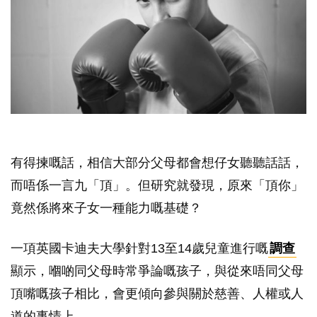
有得揀嘅話，相信大部分父母都會想仔女聽聽話話，
而唔係一言九「頂」。但研究就發現，原來「頂你」
竟然係將來子女一種能力嘅基礎？
一項英國卡迪夫大學針對13至14歲兒童進行嘅
調查
顯示，嗰啲同父母時常爭論嘅孩子，與從來唔同父母
頂嘴嘅孩子相比，會更傾向參與關於慈善、人權或人
道的事情上。