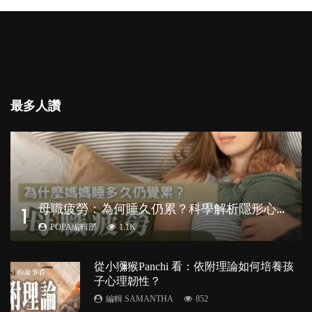
最多人讚
母
職疲勞：為何睡久仍累？科學解析隱形心理負擔
1
POPA編輯部
1.1K
從小獼猴Panchi 看：依附理論如何培養孩
子心理韌性？
編輯 SAMANTHA
852