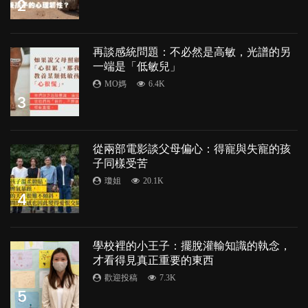
2
再談感統問題：不必然是高敏，光譜的另
一端是「低敏兒」
MO媽
6.4K
3
從兩部電影談父母偏心：得寵與失寵的孩
子同樣受苦
瓊姐
20.1K
4
學校裡的小王子：擺脫灌輸知識的執念，
才看得見真正重要的東西
歡迎投稿
7.3K
5