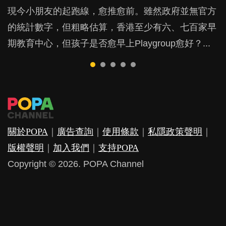
現今小朋友的起跑線，愈推愈前。雖然政府並無官方
由美國學者所創的 tools of the mind 課程，學生以遊
許多媽媽心底可能都有一刻掙扎過：究竟全職好，還
鬱，影響日常生活，嚴重的甚至會有自殺，或傷害小
成吮手指的習慣，大個就很難戒，但原來一刀切阻止
的統計數字，但粗略估算，香港至少有六、七百家早
戲方式學習，學術能力和自制能力亦明顯比其他小朋
是在職好。雖說每個家庭都有自己的獨特狀況和考慮
朋友的念頭。但為何爸爸患上產後抑鬱往往難以察
他們放東西入口，隨時會影響孩子的身心發展？...
期教育中心，但孩子是否愈早上Playgroup愈好？...
友優勝，到底這課程有何特別之處？...
因素，但原來全職和在職媽媽所養育的子女其實都各
覺？...
有擅長。...
關於POPA
｜
廣告查詢
｜
使用條款
｜
私隱政策聲明
｜
版權聲明
｜
加入我們
｜
支持POPA
Copyright © 2026. POPA Channel