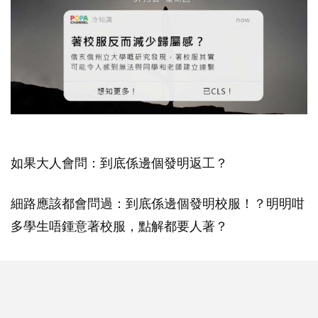
如果大人會問：到底係邊個發明返工？
細路應該都會問過：到底係邊個發明校服！？明明咁
多學生唔鍾意著校服，點解都要人著？