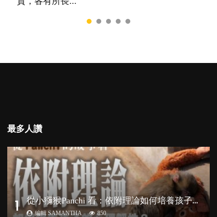
質，各有所長...
最多人讚
從
小獼猴Panchi 看：依附理論如何培養孩子心理韌性？
1
編輯 SAMANTHA
850