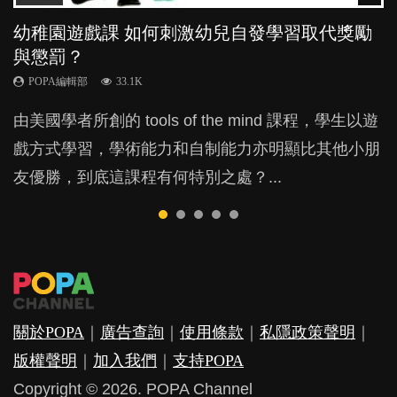
幼稚園遊戲課 如何刺激幼兒自發學習取代獎勵
幼兒playgroup真係玩耍中學習？研究指BB 15個
老公患產後憂鬱症對BB的影響
全職好？在職好？｜全職媽媽與在職媽媽的壓
BB口腔期乜都放入口，父母該制止還是放手？
與懲罰？
月大前上堂不見效果
力與價值
POPA編輯部
POPA編輯部
15.9K
25.5K
POPA編輯部
POPA編輯部
POPA編輯部
33.1K
47.1K
25.8K
BB出生後，不止媽媽，爸爸也有機會患上產後抑
BB最喜歡隨手拿起什麼都放入口中，有人說一旦養
由美國學者所創的 tools of the mind 課程，學生以遊
現今小朋友的起跑線，愈推愈前。雖然政府並無官方
許多媽媽心底可能都有一刻掙扎過：究竟全職好，還
鬱，影響日常生活，嚴重的甚至會有自殺，或傷害小
成吮手指的習慣，大個就很難戒，但原來一刀切阻止
戲方式學習，學術能力和自制能力亦明顯比其他小朋
的統計數字，但粗略估算，香港至少有六、七百家早
是在職好。雖說每個家庭都有自己的獨特狀況和考慮
朋友的念頭。但為何爸爸患上產後抑鬱往往難以察
他們放東西入口，隨時會影響孩子的身心發展？...
友優勝，到底這課程有何特別之處？...
期教育中心，但孩子是否愈早上Playgroup愈好？...
因素，但原來全職和在職媽媽所養育的子女其實都各
覺？...
有擅長。...
關於POPA
｜
廣告查詢
｜
使用條款
｜
私隱政策聲明
｜
版權聲明
｜
加入我們
｜
支持POPA
Copyright © 2026. POPA Channel