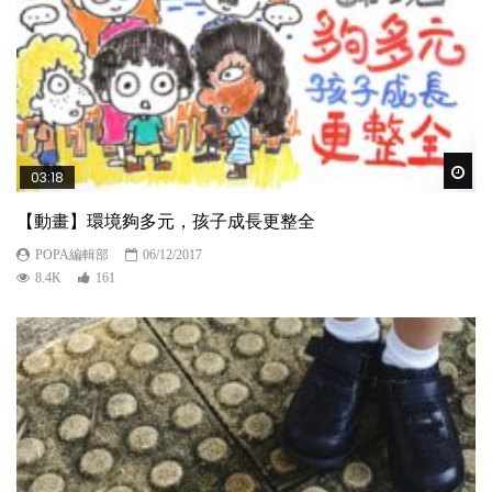
Wat
03:18
【動畫】環境夠多元，孩子成長更整全
POPA編輯部
06/12/2017
8.4K
161