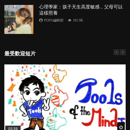
心理學家：孩子天生高度敏感，父母可以
這樣照養
POPA編輯部
101.9K
5
最受歡迎短片
Wat
Wat
Wat
Wat
Wat
03:39
04:59
03:02
04:06
03:41