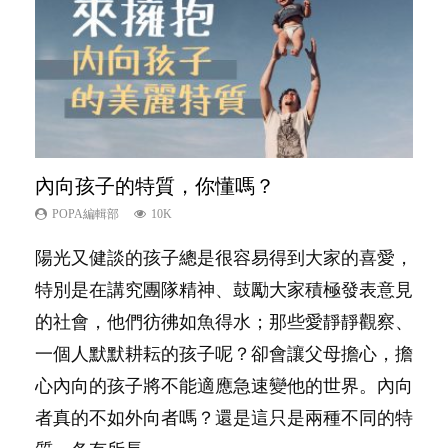
內向孩子的特質，你懂嗎？
孩子能力天注定？
愛孩子也別忘了愛自己，父母如何關顧自
夫妻必看！經營婚姻，沒捷徑
想孩子學好外語，點做好？
己的身心靈？
POPA編輯部
POPA編輯部
POPA編輯部
POPA編輯部
10K
7.9K
22.9K
9.9K
POPA編輯部
14.8K
陽光又健談的孩子總是很容易得到大家的喜愛，
很多父母都希望孩子係個「叻仔叻女」，學業別
你是不是也曾經以為只要跟相愛的人結婚，就自
有人話學多種語言越早開始越好，有人卻說一時
照顧孩子衣食住行、陪同兒女應對功課測驗，還
特別是在講究團隊精神、鼓勵大家積極發表意見
太差，日常自理井井有條。這樣的孩子是萬中無
然能走到白頭，但生了孩子卻發現事情不如你所
間太多語言，會令孩子感到混淆，到底誰是誰
要陪玩製造親子時間，尚要處理家中雜項要
的社會，他們彷彿如魚得水；那些愛靜靜觀察、
一，還是魚與熊掌，不能兼得？...
料？ 經營婚姻，不如我們想像的簡單，卻也不
非？聽聽專家怎樣說，解開語言學習的迷思～...
務……當父母的，有千百個任務要做。可惜，有
一個人默默耕耘的孩子呢？卻會讓父母擔心，擔
是大家說得那麼難。一起來認識婚姻的真相！...
一樣重要至極的，總被遺漏——關注自己的情緒
心內向的孩子將不能適應急速變他的世界。內向
和心理健康。...
者真的不如外向者嗎？還是這只是兩種不同的特