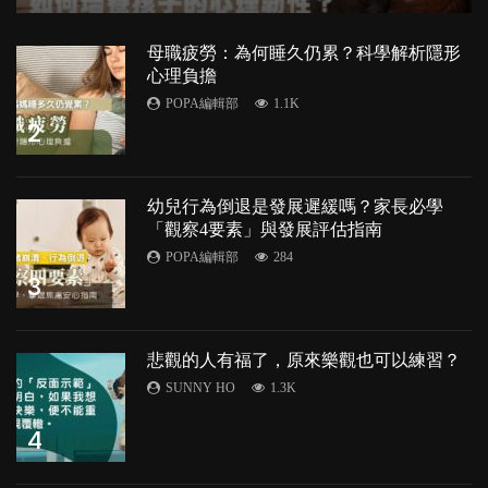
母職疲勞：為何睡久仍累？科學解析隱形
心理負擔
POPA編輯部
1.1K
2
幼兒行為倒退是發展遲緩嗎？家長必學
「觀察4要素」與發展評估指南
POPA編輯部
284
3
悲觀的人有福了，原來樂觀也可以練習？
SUNNY HO
1.3K
4