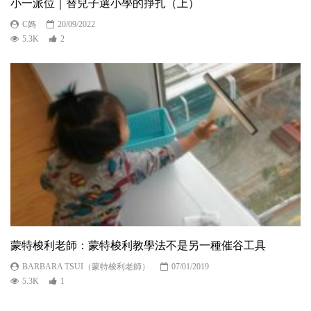
小一派位｜替兒子選小學的掙扎（上）
C媽
20/09/2022
5.3K
2
蒙特梭利老師：蒙特梭利教學法不是另一種催谷工具
BARBARA TSUI（蒙特梭利老師）
07/01/2019
5.3K
1