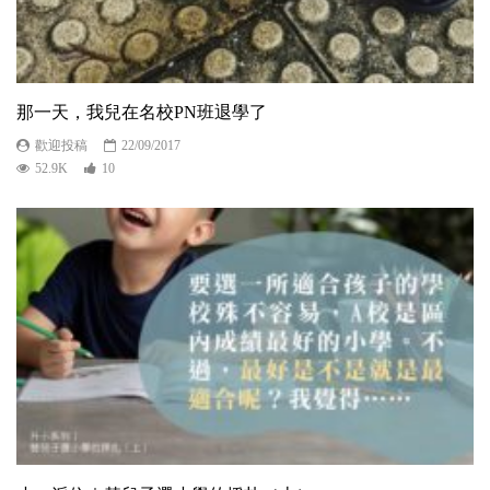
那一天，我兒在名校PN班退學了
歡迎投稿
22/09/2017
52.9K
10