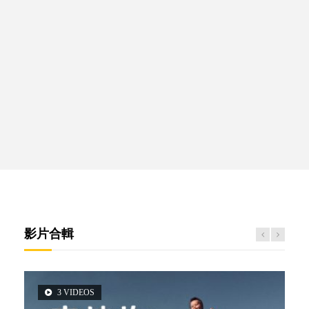
影片合輯
3 VIDEOS
6 VIDEOS
6 VIDEOS
5 VIDEOS
2 VIDEOS