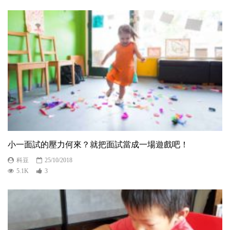
小一面試的壓力何來？就把面試當成一場遊戲吧！
科豆
25/10/2018
5.1K
3