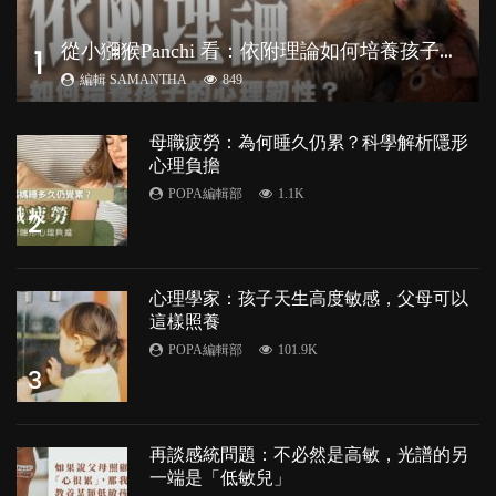
從
小獼猴Panchi 看：依附理論如何培養孩子心理韌性？
1
編輯 SAMANTHA
849
母職疲勞：為何睡久仍累？科學解析隱形
心理負擔
POPA編輯部
1.1K
2
心理學家：孩子天生高度敏感，父母可以
這樣照養
POPA編輯部
101.9K
3
再談感統問題：不必然是高敏，光譜的另
一端是「低敏兒」