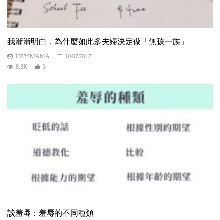
我漸漸明白，為什麼如此多夫婦決定做「無孩一族」
HEY!MAMA
10/07/2017
8.3K
3
談羞辱：羞辱的不同種類