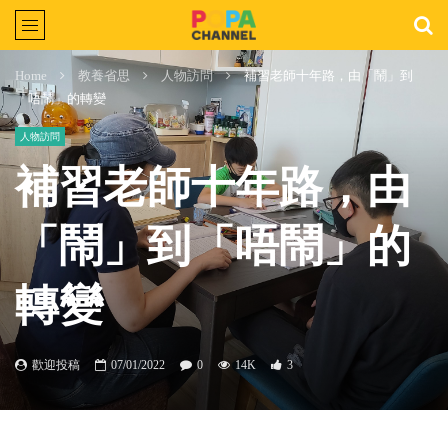
Home
教養省思
人物訪問
補習老師十年路，由「鬧」到
「唔鬧」的轉變
人物訪問
補習老師十年路，由
「鬧」到「唔鬧」的
轉變
歡迎投稿
07/01/2022
0
14K
3