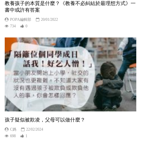
教養孩子的本質是什麼？《教養不必糾結於最理想方式》一
書中或許有答案
POPA編輯部
20/01/2022
734
0
孩子疑似被欺凌，父母可以做什麼？
C媽
22/02/2024
698
1