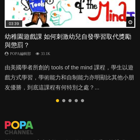
Wat
Wat
Wat
Wat
Wat
03:39
04:59
03:02
04:06
03:48
幼稚園遊戲課 如何刺激幼兒自發學習取代獎勵
幼兒playgroup真係玩耍中學習？研究指BB 15個
老公患產後憂鬱症對BB的影響
全職好？在職好？｜全職媽媽與在職媽媽的壓
玩具分男女？小心性別定型窒礙子女潛能
與懲罰？
月大前上堂不見效果
力與價值
POPA編輯部
POPA編輯部
15.9K
21.1K
POPA編輯部
POPA編輯部
POPA編輯部
33.1K
47.1K
25.8K
BB出生後，不止媽媽，爸爸也有機會患上產後抑
有家長告知我們，囝囝喜歡玩公仔，又想買公主裙，
由美國學者所創的 tools of the mind 課程，學生以遊
現今小朋友的起跑線，愈推愈前。雖然政府並無官方
許多媽媽心底可能都有一刻掙扎過：究竟全職好，還
鬱，影響日常生活，嚴重的甚至會有自殺，或傷害小
很擔心囝囝是否有易服癖？或是有性別認同障礙？其
戲方式學習，學術能力和自制能力亦明顯比其他小朋
的統計數字，但粗略估算，香港至少有六、七百家早
是在職好。雖說每個家庭都有自己的獨特狀況和考慮
朋友的念頭。但為何爸爸患上產後抑鬱往往難以察
實原來可能係父母先入為主的性別定型觀影響？...
友優勝，到底這課程有何特別之處？...
期教育中心，但孩子是否愈早上Playgroup愈好？...
因素，但原來全職和在職媽媽所養育的子女其實都各
覺？...
有擅長。...