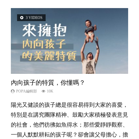
3 VIDEOS
2 VIDEOS
6 VIDEOS
6 VIDEOS
5 VIDEOS
內向孩子的特質，你懂嗎？
想孩子學好外語，點做好？
孩子能力天注定？
愛孩子也別忘了愛自己，父母如何關顧自
夫妻必看！經營婚姻，沒捷徑
己的身心靈？
POPA編輯部
POPA編輯部
POPA編輯部
POPA編輯部
10K
9.9K
7.9K
22.9K
POPA編輯部
14.8K
陽光又健談的孩子總是很容易得到大家的喜愛，
有人話學多種語言越早開始越好，有人卻說一時
很多父母都希望孩子係個「叻仔叻女」，學業別
你是不是也曾經以為只要跟相愛的人結婚，就自
照顧孩子衣食住行、陪同兒女應對功課測驗，還
特別是在講究團隊精神、鼓勵大家積極發表意見
間太多語言，會令孩子感到混淆，到底誰是誰
太差，日常自理井井有條。這樣的孩子是萬中無
然能走到白頭，但生了孩子卻發現事情不如你所
要陪玩製造親子時間，尚要處理家中雜項要
的社會，他們彷彿如魚得水；那些愛靜靜觀察、
非？聽聽專家怎樣說，解開語言學習的迷思～...
一，還是魚與熊掌，不能兼得？...
料？ 經營婚姻，不如我們想像的簡單，卻也不
務……當父母的，有千百個任務要做。可惜，有
一個人默默耕耘的孩子呢？卻會讓父母擔心，擔
是大家說得那麼難。一起來認識婚姻的真相！...