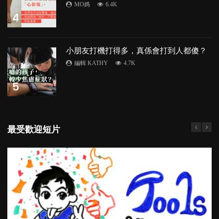
MO媽
6.4K
4
小朋友打機打得多，真係會打到人都傻？
編輯 KATHY
4.7K
5
最受歡迎短片