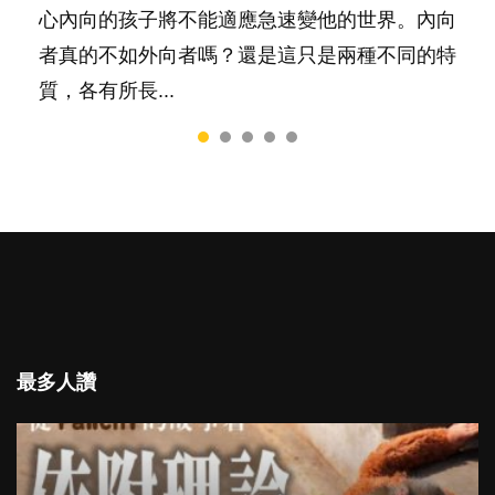
一樣重要至極的，總被遺漏——關注自己的情緒
心內向的孩子將不能適應急速變他的世界。內向
和心理健康。...
者真的不如外向者嗎？還是這只是兩種不同的特
質，各有所長...
最多人讚