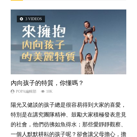
3 VIDEOS
5 VIDEOS
14 VIDEOS
2 VIDEOS
6 VIDEOS
內向孩子的特質，你懂嗎？
夫妻必看！經營婚姻，沒捷徑
新手父母不用怕
想孩子學好外語，點做好？
孩子能力天注定？
POPA編輯部
POPA編輯部
POPA編輯部
POPA編輯部
POPA編輯部
10K
22.9K
16.3K
9.9K
7.9K
陽光又健談的孩子總是很容易得到大家的喜愛，
你是不是也曾經以為只要跟相愛的人結婚，就自
相信許多人初為人父母，由懷孕開始到孩子呱呱
有人話學多種語言越早開始越好，有人卻說一時
很多父母都希望孩子係個「叻仔叻女」，學業別
特別是在講究團隊精神、鼓勵大家積極發表意見
然能走到白頭，但生了孩子卻發現事情不如你所
落地，心中都有數之不盡的問題～這裡一次過集
間太多語言，會令孩子感到混淆，到底誰是誰
太差，日常自理井井有條。這樣的孩子是萬中無
的社會，他們彷彿如魚得水；那些愛靜靜觀察、
料？ 經營婚姻，不如我們想像的簡單，卻也不
合我們以往製作過的相關短片。 這段路讓我們
非？聽聽專家怎樣說，解開語言學習的迷思～...
一，還是魚與熊掌，不能兼得？...
一個人默默耕耘的孩子呢？卻會讓父母擔心，擔
是大家說得那麼難。一起來認識婚姻的真相！...
跟你同行～...