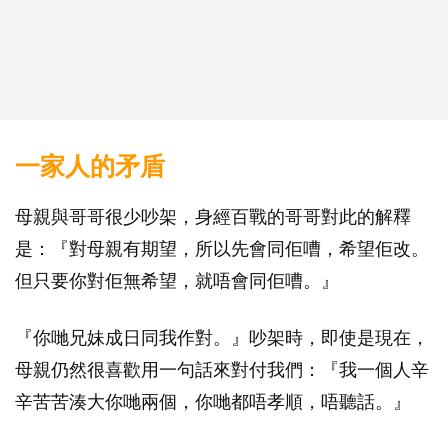
一家人的矛盾
母親與哥哥很少吵架，身經百戰的哥哥對此的解釋
是：『對母親有期望，所以先會同佢嘈，希望佢改。
但只要你對佢無希望，就唔會同佢嘈。』
『你哋兄妹成日同我作對。』吵架時，即使是現在，
母親仍然很喜歡用一句話來對付我們：『我一個人辛
辛苦苦湊大你哋兩個，你哋都唔孝順，唔聽話。』