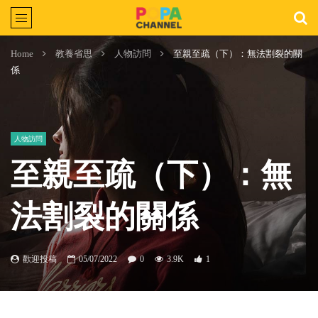
Home
教養省思
人物訪問
至親至疏（下）：無法割裂的關
係
人物訪問
至親至疏（下）：無
法割裂的關係
歡迎投稿
05/07/2022
0
3.9K
1