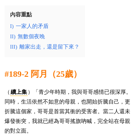
內容重點
I)
一家人的矛盾
II)
無數個夜晚
III)
離家出走，還是留下來？
#189-2 阿月（25歲）
（
續上集
）「青少年時期，我與哥哥感情已很深厚。
同時，生活依然不如意的母親，也開始折騰自己，更
折騰這個家，哥哥是首當其衝的受害者。當二人還未
爆發衝突，我就已經為哥哥搖旗吶喊，完全站在母親
的對立面。