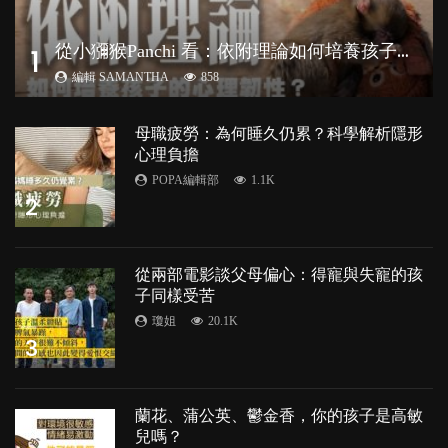
從
小獼猴Panchi 看：依附理論如何培養孩子心理韌性？
1
編輯 SAMANTHA
858
母職疲勞：為何睡久仍累？科學解析隱形
心理負擔
POPA編輯部
1.1K
2
從兩部電影談父母偏心：得寵與失寵的孩
子同樣受苦
瓊姐
20.1K
3
蘭花、蒲公英、鬱金香，你的孩子是高敏
兒嗎？