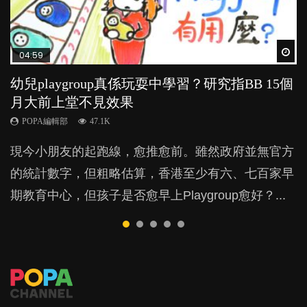
Wat
Wat
Wat
Wat
Wat
04:59
03:39
03:02
04:18
04:06
幼兒playgroup真係玩耍中學習？研究指BB 15個
幼稚園遊戲課 如何刺激幼兒自發學習取代獎勵
老公患產後憂鬱症對BB的影響
凡事以BB為中心，就係好爸媽？｜別忽視父母
全職好？在職好？｜全職媽媽與在職媽媽的壓
月大前上堂不見效果
與懲罰？
的身心虛耗
力與價值
POPA編輯部
15.9K
POPA編輯部
POPA編輯部
POPA編輯部
POPA編輯部
47.1K
33.1K
31.5K
25.8K
BB出生後，不止媽媽，爸爸也有機會患上產後抑
現今小朋友的起跑線，愈推愈前。雖然政府並無官方
由美國學者所創的 tools of the mind 課程，學生以遊
父母日夜無間、身心俱疲地照顧BB，如何做到正向
許多媽媽心底可能都有一刻掙扎過：究竟全職好，還
鬱，影響日常生活，嚴重的甚至會有自殺，或傷害小
的統計數字，但粗略估算，香港至少有六、七百家早
戲方式學習，學術能力和自制能力亦明顯比其他小朋
教養？部份父母更會為了小朋友放棄自己的嗜好、減
是在職好。雖說每個家庭都有自己的獨特狀況和考慮
朋友的念頭。但為何爸爸患上產後抑鬱往往難以察
期教育中心，但孩子是否愈早上Playgroup愈好？...
友優勝，到底這課程有何特別之處？...
少出席朋友聚會等等，你以為會換來美好的親子關
因素，但原來全職和在職媽媽所養育的子女其實都各
覺？...
係，有助小朋友成長，但原來父母身心虛耗對孩子的
有擅長。...
成長可能有意想不到的影響！...