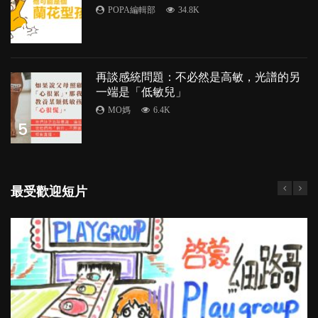
POPA編輯部
34.8K
4
再談感統問題：不必然是高敏，光譜的另
一端是「低敏兒」
MO媽
6.4K
5
最受歡迎短片