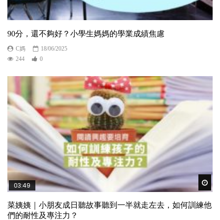
90分，還不夠好？小學生媽媽的學業成績焦慮
C媽
18/06/2025
244
0
Wat
03:49
菜姨姨｜小朋友成日聽故事聽到一半就走左去，如何訓練他
們的耐性及專注力？