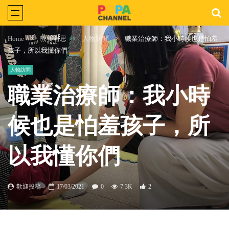
Home
教養省思
人物訪問
職業治療師：我小時候也是怕羞
孩子，所以我懂你們
人物訪問
職業治療師：我小時
候也是怕羞孩子，所
以我懂你們
歡迎投稿
17/03/2021
0
7.3K
2