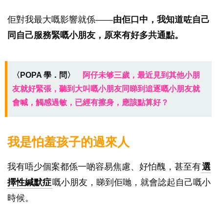
佢對我最大嘅影響就係——
由佢口中，我知道咗自己
同自己服務緊嘅小朋友，原來有好多共通點。
〈POPA 學．問〉
阿仔未够三歲，最近見到其他小朋
友就好緊張，聽到大叫嘅小朋友同睇到追逐嘅小朋友就
會喊，觸感過敏，已經有擦身，應該點算好？
我是怕羞孩子的過來人
我有唔少個案都係一啲容易焦慮、好怕醜，甚至有
選
擇性緘默症
嘅小朋友，睇到佢哋，就會諗起自己嘅小
時候。