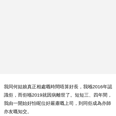
我同何姑娘真正相處嘅時間唔算好長，我喺2016年認
識佢，而佢喺2019就因病離世了。短短三、四年間，
我由一開始好怕呢位好嚴肅嘅上司，到同佢成為亦師
亦友嘅知交。