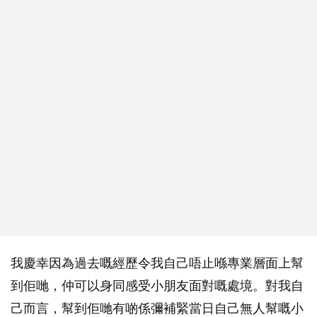
我慶幸因為過去嘅經歷令我自己唔止喺專業層面上幫
到佢哋，仲可以身同感受小朋友面對嘅處境。對我自
己而言，幫到佢哋有啲係彌補緊當日自己無人幫嘅小