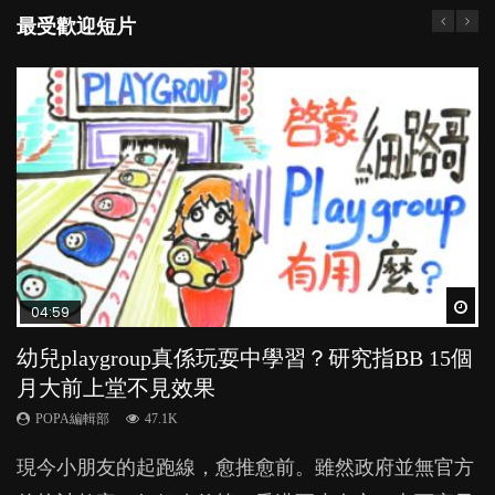
最受歡迎短片
Wat
Wat
Wat
Wat
Wat
04:59
03:39
03:02
04:06
03:41
幼兒playgroup真係玩耍中學習？研究指BB 15個
幼稚園遊戲課 如何刺激幼兒自發學習取代獎勵
老公患產後憂鬱症對BB的影響
全職好？在職好？｜全職媽媽與在職媽媽的壓
BB口腔期乜都放入口，父母該制止還是放手？
月大前上堂不見效果
與懲罰？
力與價值
POPA編輯部
POPA編輯部
15.9K
25.5K
POPA編輯部
POPA編輯部
POPA編輯部
47.1K
33.1K
25.8K
BB出生後，不止媽媽，爸爸也有機會患上產後抑
BB最喜歡隨手拿起什麼都放入口中，有人說一旦養
現今小朋友的起跑線，愈推愈前。雖然政府並無官方
由美國學者所創的 tools of the mind 課程，學生以遊
許多媽媽心底可能都有一刻掙扎過：究竟全職好，還
鬱，影響日常生活，嚴重的甚至會有自殺，或傷害小
成吮手指的習慣，大個就很難戒，但原來一刀切阻止