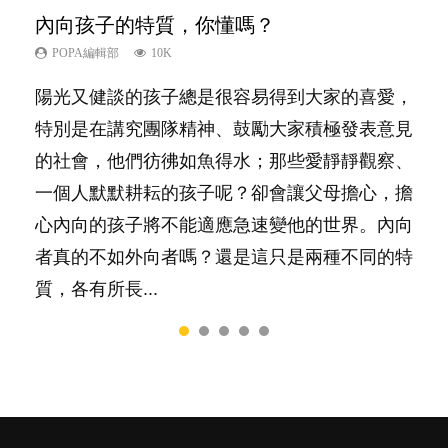
內向孩子的特質，你懂嗎？
夫妻必看！經營婚姻，沒捷徑
想孩子學好外語，點做好？
愛孩子也別忘了愛自己，父母如何關顧自
新手父母不用怕
己的身心靈？
POPA編輯部
POPA編輯部
POPA編輯部
POPA編輯部
10K
22.9K
9.9K
16.3K
POPA編輯部
14.8K
陽光又健談的孩子總是很容易得到大家的喜愛，
你是不是也曾經以為只要跟相愛的人結婚，就自
有人話學多種語言越早開始越好，有人卻說一時
相信許多人初為人父母，由懷孕開始到孩子呱呱
照顧孩子衣食住行、陪同兒女應對功課測驗，還
特別是在講究團隊精神、鼓勵大家積極發表意見
然能走到白頭，但生了孩子卻發現事情不如你所
間太多語言，會令孩子感到混淆，到底誰是誰
落地，心中都有數之不盡的問題～這裡一次過集
要陪玩製造親子時間，尚要處理家中雜項要
的社會，他們彷彿如魚得水；那些愛靜靜觀察、
料？ 經營婚姻，不如我們想像的簡單，卻也不
非？聽聽專家怎樣說，解開語言學習的迷思～...
合我們以往製作過的相關短片。 這段路讓我們
務……當父母的，有千百個任務要做。可惜，有
一個人默默耕耘的孩子呢？卻會讓父母擔心，擔
是大家說得那麼難。一起來認識婚姻的真相！...
跟你同行～...
一樣重要至極的，總被遺漏——關注自己的情緒
心內向的孩子將不能適應急速變他的世界。內向
和心理健康。...
者真的不如外向者嗎？還是這只是兩種不同的特
質，各有所長...