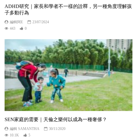
ADHD研究｜家長和學者不一樣的詮釋，另一種角度理解孩
子多動行為
編輯阿E
23/07/2024
443
0
SEN家庭的需要｜天倫之樂何以成為一種奢侈？
編輯 SAMANTHA
30/11/2020
10.1K
5