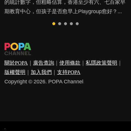
的統計數字，但粗略估算，香港至少有六、七百家早
戲方式學習，學術能力和自制能力亦明顯比其他小朋
是在職好。雖說每個家庭都有自己的獨特狀況和考慮
朋友的念頭。但為何爸爸患上產後抑鬱往往難以察
他們放東西入口，隨時會影響孩子的身心發展？...
期教育中心，但孩子是否愈早上Playgroup愈好？...
友優勝，到底這課程有何特別之處？...
因素，但原來全職和在職媽媽所養育的子女其實都各
覺？...
有擅長。...
關於POPA
｜
廣告查詢
｜
使用條款
｜
私隱政策聲明
｜
版權聲明
｜
加入我們
｜
支持POPA
Copyright © 2026. POPA Channel
-