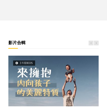
影片合輯
3 VIDEOS
5 VIDEOS
2 VIDEOS
6 VIDEOS
14 VIDEOS