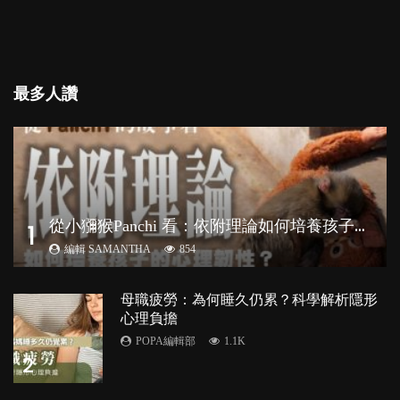
最多人讚
從
小獼猴Panchi 看：依附理論如何培養孩子心理韌性？
1
編輯 SAMANTHA
854
母職疲勞：為何睡久仍累？科學解析隱形
心理負擔
POPA編輯部
1.1K
2