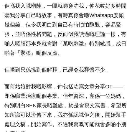
佢喺我入職嗰陣，一眼就睇穿咗我，仲花咗好多時間
聽我分享自己嘅故事，有時真係會喺Whatsapp度傾
幾個鐘。佢令我明白到自己有時怕怕醜醜，容易緊
張，並唔係性格問題，反而似我讀過嘅理論一樣，有
啲人嘅腦部本身就會對『某啲刺激』特別敏感，成日
啪著『緊張』呢個反應。
估唔到只係搵到個解釋，已經令我釋懷不少。
而何姑娘對我嘅影響，仲包括咗寫文章分享OT——
即係職業治療呢個專業。佢年資深，亦係一位媽媽，
特別明白SEN家長嘅難處，於是會寫文寫書，希望所
知所識可以流傳下來，我亦係認識佢之後，開始幫手
處理文稿，開始寫作。不過我寫嘅可能就會多啲小朋