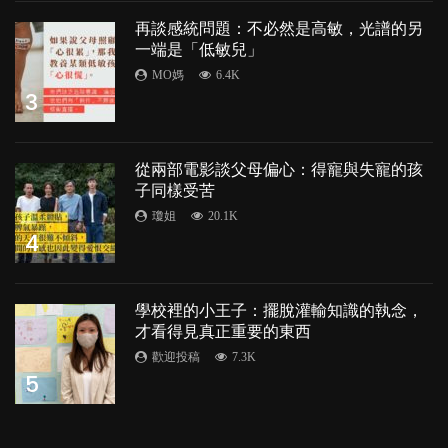
再談感統問題：不必然是高敏，光譜的另
一端是「低敏兒」
MO媽
6.4K
3
從兩部電影談父母偏心：得寵與失寵的孩
子同樣受苦
瓊姐
20.1K
4
學校裡的小王子：擺脫灌輸知識的執念，
才看得見真正重要的東西
歡迎投稿
7.3K
5