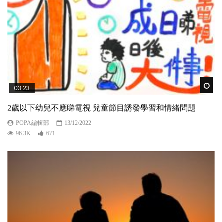
Wat
03:23
2歲以下幼兒不應睇電視 兒童節目誘發學習和情緒問題
POPA編輯部
13/12/2022
96.3K
671