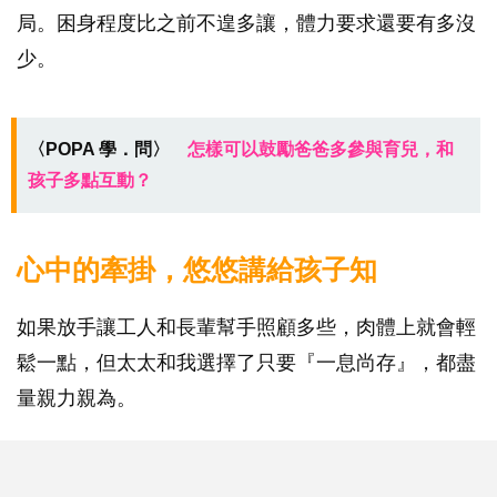
局。困身程度比之前不遑多讓，體力要求還要有多沒
少。
〈POPA 學．問〉
怎樣可以鼓勵爸爸多參與育兒，和
孩子多點互動？
心中的牽掛，悠悠講給孩子知
如果放手讓工人和長輩幫手照顧多些，肉體上就會輕
鬆一點，但太太和我選擇了只要『一息尚存』，都盡
量親力親為。