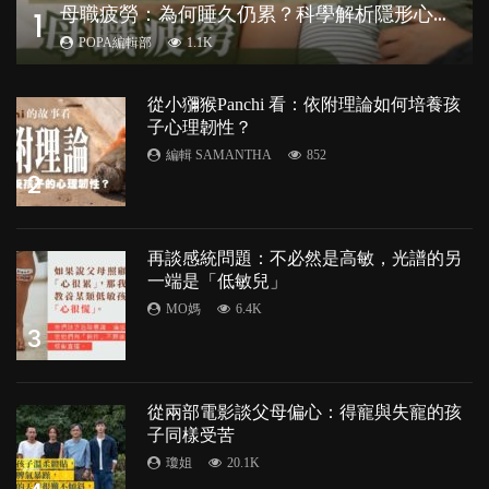
母
職疲勞：為何睡久仍累？科學解析隱形心理負擔
1
POPA編輯部
1.1K
從小獼猴Panchi 看：依附理論如何培養孩
子心理韌性？
編輯 SAMANTHA
852
2
再談感統問題：不必然是高敏，光譜的另
一端是「低敏兒」
MO媽
6.4K
3
從兩部電影談父母偏心：得寵與失寵的孩
子同樣受苦
瓊姐
20.1K