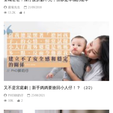
蘿蔔先生
21/09/2018
13.2K
4
又不是宮庭劇｜新手媽媽要搶回小人仔！？ （2/2）
PHD師奶仔
25/08/2021
10K
2