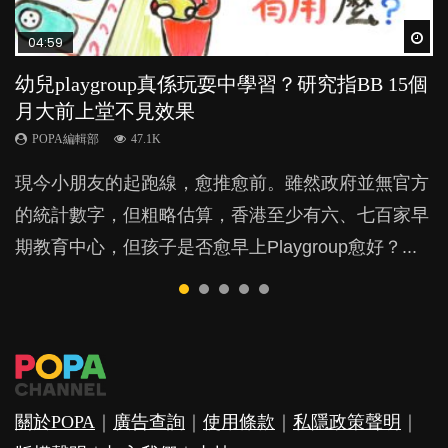
Wat
Wat
Wat
Wat
Wat
04:59
03:39
03:02
04:06
03:41
幼兒playgroup真係玩耍中學習？研究指BB 15個
幼稚園遊戲課 如何刺激幼兒自發學習取代獎勵
老公患產後憂鬱症對BB的影響
全職好？在職好？｜全職媽媽與在職媽媽的壓
BB口腔期乜都放入口，父母該制止還是放手？
月大前上堂不見效果
與懲罰？
力與價值
POPA編輯部
POPA編輯部
15.9K
25.5K
POPA編輯部
POPA編輯部
POPA編輯部
47.1K
33.1K
25.8K
BB出生後，不止媽媽，爸爸也有機會患上產後抑
BB最喜歡隨手拿起什麼都放入口中，有人說一旦養
現今小朋友的起跑線，愈推愈前。雖然政府並無官方
由美國學者所創的 tools of the mind 課程，學生以遊
許多媽媽心底可能都有一刻掙扎過：究竟全職好，還
鬱，影響日常生活，嚴重的甚至會有自殺，或傷害小
成吮手指的習慣，大個就很難戒，但原來一刀切阻止
的統計數字，但粗略估算，香港至少有六、七百家早
戲方式學習，學術能力和自制能力亦明顯比其他小朋
是在職好。雖說每個家庭都有自己的獨特狀況和考慮
朋友的念頭。但為何爸爸患上產後抑鬱往往難以察
他們放東西入口，隨時會影響孩子的身心發展？...
期教育中心，但孩子是否愈早上Playgroup愈好？...
友優勝，到底這課程有何特別之處？...
因素，但原來全職和在職媽媽所養育的子女其實都各
覺？...
有擅長。...
關於POPA
｜
廣告查詢
｜
使用條款
｜
私隱政策聲明
｜