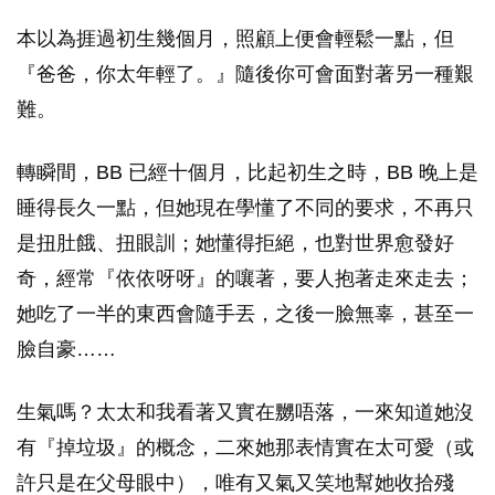
本以為捱過初生幾個月，照顧上便會輕鬆一點，但
『爸爸，你太年輕了。』隨後你可會面對著另一種艱
難。
轉瞬間，BB 已經十個月，比起初生之時，BB 晚上是
睡得長久一點，但她現在學懂了不同的要求，不再只
是扭肚餓、扭眼訓；她懂得拒絕，也對世界愈發好
奇，經常『依依呀呀』的嚷著，要人抱著走來走去；
她吃了一半的東西會隨手丟，之後一臉無辜，甚至一
臉自豪……
生氣嗎？太太和我看著又實在嬲唔落，一來知道她沒
有『掉垃圾』的概念，二來她那表情實在太可愛（或
許只是在父母眼中），唯有又氣又笑地幫她收拾殘