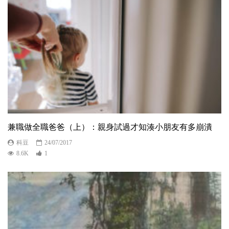
兼職做全職爸爸（上）：親身試過才知湊小朋友有多崩潰
科豆
24/07/2017
8.6K
1