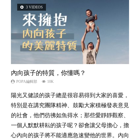
3 VIDEOS
5 VIDEOS
2 VIDEOS
14 VIDEOS
6 VIDEOS
內向孩子的特質，你懂嗎？
夫妻必看！經營婚姻，沒捷徑
想孩子學好外語，點做好？
新手父母不用怕
孩子能力天注定？
POPA編輯部
POPA編輯部
POPA編輯部
POPA編輯部
POPA編輯部
10K
22.9K
9.9K
16.3K
7.9K
陽光又健談的孩子總是很容易得到大家的喜愛，
你是不是也曾經以為只要跟相愛的人結婚，就自
有人話學多種語言越早開始越好，有人卻說一時
相信許多人初為人父母，由懷孕開始到孩子呱呱
很多父母都希望孩子係個「叻仔叻女」，學業別
特別是在講究團隊精神、鼓勵大家積極發表意見
然能走到白頭，但生了孩子卻發現事情不如你所
間太多語言，會令孩子感到混淆，到底誰是誰
落地，心中都有數之不盡的問題～這裡一次過集
太差，日常自理井井有條。這樣的孩子是萬中無
的社會，他們彷彿如魚得水；那些愛靜靜觀察、
料？ 經營婚姻，不如我們想像的簡單，卻也不
非？聽聽專家怎樣說，解開語言學習的迷思～...
合我們以往製作過的相關短片。 這段路讓我們
一，還是魚與熊掌，不能兼得？...
一個人默默耕耘的孩子呢？卻會讓父母擔心，擔
是大家說得那麼難。一起來認識婚姻的真相！...
跟你同行～...
心內向的孩子將不能適應急速變他的世界。內向