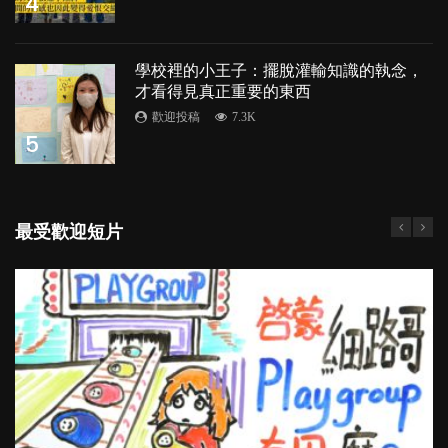
4
學校裡的小王子：擺脫灌輸知識的執念，
才看得見真正重要的東西
歡迎投稿
7.3K
5
最受歡迎短片