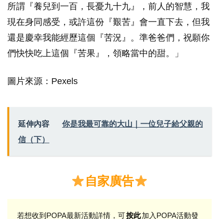
所謂『養兒到一百，長憂九十九』，前人的智慧，我
現在身同感受，或許這份『艱苦』會一直下去，但我
還是慶幸我能經歷這個『苦況』。準爸爸們，祝願你
們快快吃上這個『苦果』，領略當中的甜。」
圖片來源：Pexels
延伸內容
你是我最可靠的大山｜一位兒子給父親的
信（下）
自家廣告
若想收到POPA最新活動詳情，可
加入POPA活動發
按此