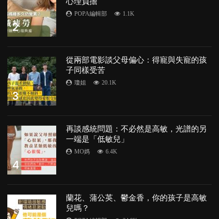
心理負擔
POPA編輯部
1.1K
2
從兩部電影談父母偏心：得寵與失寵的孩
子同樣受苦
瓊姐
20.1K
3
再談感統問題：不必然是高敏，光譜的另
一端是「低敏兒」
MO媽
6.4K
4
蘭花、蒲公英、鬱金香，你的孩子是高敏
兒嗎？