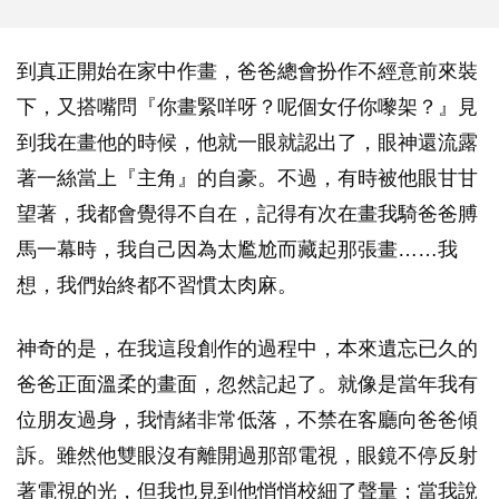
到真正開始在家中作畫，爸爸總會扮作不經意前來裝
下，又搭嘴問『你畫緊咩呀？呢個女仔你嚟架？』見
到我在畫他的時候，他就一眼就認出了，眼神還流露
著一絲當上『主角』的自豪。不過，有時被他眼甘甘
望著，我都會覺得不自在，記得有次在畫我騎爸爸膊
馬一幕時，我自己因為太尷尬而藏起那張畫……我
想，我們始終都不習慣太肉麻。
神奇的是，在我這段創作的過程中，本來遺忘已久的
爸爸正面溫柔的畫面，忽然記起了。就像是當年我有
位朋友過身，我情緒非常低落，不禁在客廳向爸爸傾
訴。雖然他雙眼沒有離開過那部電視，眼鏡不停反射
著電視的光，但我也見到他悄悄校細了聲量；當我說