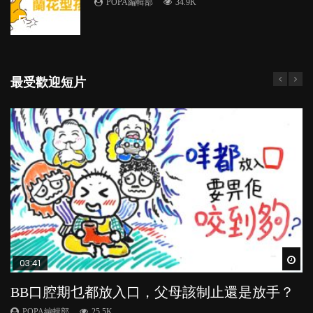
POPA編輯部
34.9K
5
最受歡迎短片
Wat
Wat
Wat
Wat
Wat
03:41
03:59
04:28
03:39
03:33
BB口腔期乜都放入口，父母該制止還是放手？
稱讚孩子品格，培育善良有法
管教｜唔打得，唔罵得，Time-out又得唔得？
忽視情感需要，後果可大可小？
【動畫】兩個因素，決定你是哪種父母！？
POPA編輯部
POPA編輯部
POPA編輯部
POPA編輯部
POPA編輯部
25.5K
39.7K
36.2K
20.9K
40.9K