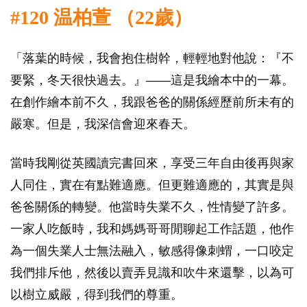
#120 温柏萱 （22歲）
「落葉的時候，我會抱住樹幹，輕輕地對他說：『不
要緊，冬天很快過去。』——這是我繪本中的一幕。
在創作繪本前不久，我跟爸爸的關係經歷前所未有的
嚴寒。但是，我深信會迎來春天。
當時我剛從英國讀完書回來，享受三年自由後再與家
人同住，實在有點難適應。但更難適應的，其實是與
爸爸關係的轉變。他當時失業不久，性情變了許多。
一家人吃飯時，我和媽媽哥哥閒聊起工作話題，他作
為一個失業人士無法融入，敏感得像刺蝟，一口咬定
我們排斥他，然後以賣弄見識和吹牛來還擊，以為可
以樹立威嚴，得到我們的尊重。