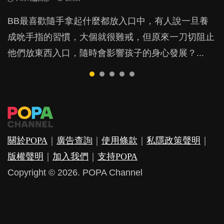
BB最喜歡隨手拿起什麼都放入口中，有人說一旦養
除了望子成龍，有很多父母都可能更期望孩子做一個
很多家長期望以time-out「暫停隔離法」，讓孩子跟
很多媽媽都會花很多時間跟初生BB聊天講故事，想
很多父母都會覺得教養上的鬆緊，很難拿捏。一方面
成吮手指的習慣，大個就很難戒，但原來一刀切阻止
有品德的善良人，那麼到底父母怎樣教育小朋友才有
令他失控的情境隔離，從而有反思的空間。不過這方
好好陪伴他，不過也有部分人認為照顧BB，放個人
想放手讓孩子自由地做自己，但「唔管唔教」又怕變
他們放東西入口，隨時會影響孩子的身心發展？...
用？想像一下，如果你的小朋友去做義工幫助別人，
法，卻隱藏著危機，隨時令孩子蒙受精神傷害？...
在旁邊就夠。事實真的如此？忽視情感的教養方式會
成放縱。持有這種看法的人一般都會覺得，教養就只
你會如何稱讚他？大部分人可能會說「你做咗一件好
對孩子造成什麼影響？...
有一個維度，不是鬆就是緊，但事實又是否真的如
事」，因為我們以為稱讚這些良好行為，讓小朋友明
此？...
白幫人是好事，就可以令到他們持之以...
關於POPA
｜
廣告查詢
｜
使用條款
｜
私隱政策聲明
｜
版權聲明
｜
加入我們
｜
支持POPA
Copyright © 2026. POPA Channel