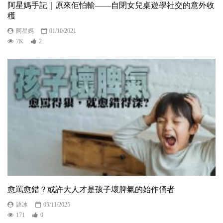
阿星媽手記｜原來佢怕輸——自閉女兒桌遊學社交的意外收
穫
阿星媽
01/10/2021
7K
2
愈罵愈錯？或許大人才是孩子壞脾氣的始作俑者
語冰
05/11/2025
171
0