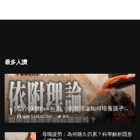
最多人讚
從
小獼猴Panchi 看：依附理論如何培養孩子心理韌性？
1
編輯 SAMANTHA
868
母職疲勞：為何睡久仍累？科學解析隱形