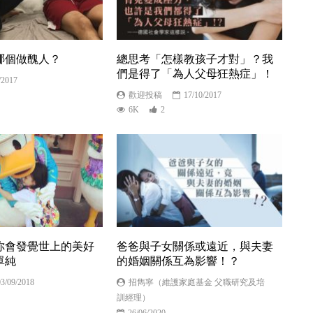
哪個做醜人？
總思考「怎樣教孩子才對」？我
們是得了「為人父母狂熱症」！
/2017
歡迎投稿
17/10/2017
6K
2
你會發覺世上的美好
爸爸與子女關係或遠近，與夫妻
單純
的婚姻關係互為影響！？
03/09/2018
招雋寧（維護家庭基金 父職研究及培
訓經理）
26/06/2020