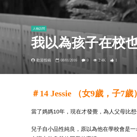
人物訪問
我以為孩子在校
歡迎投稿
08/01/2016
0
2.4K
1
＃14 Jessie （女9歲，子7歲
當了媽媽10年，現在才發覺，為人父母比
兒子自小品性純良，原以為他在學校會是一名