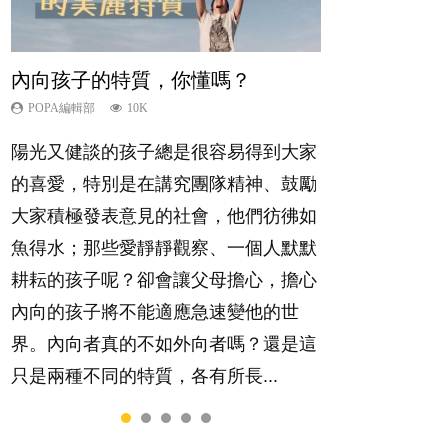
內向孩子的特質，你懂嗎？
想孩子學好外語，點做好？
夫妻必看！經營婚姻，沒捷徑
孩子能力天注定？
愛孩子也別忘了愛自己，父母如何
關顧自己的身心靈？
POPA編輯部
POPA編輯部
POPA編輯部
POPA編輯部
10K
9.9K
22.9K
7.9K
POPA編輯部
14.8K
陽光又健談的孩子總是很容易得到大家
有人話學多種語言越早開始越好，有人
你是不是也曾經以為只要跟相愛的人結
很多父母都希望孩子係個「叻仔叻
照顧孩子衣食住行、陪同兒女應對功課
的喜愛，特別是在講究團隊精神、鼓勵
卻說一時間太多語言，會令孩子感到混
婚，就自然能走到白頭，但生了孩子卻
女」，學業別太差，日常自理井井有
測驗，還要陪玩製造親子時間，尚要處
大家積極發表意見的社會，他們彷彿如
淆，到底誰是誰非？聽聽專家怎樣說，
發現事情不如你所料？ 經營婚姻，不
條。這樣的孩子是萬中無一，還是魚與
理家中雜項要務……當父母的，有千百
魚得水；那些愛靜靜觀察、一個人默默
解開語言學習的迷思～...
如我們想像的簡單，卻也不是大家說得
熊掌，不能兼得？...
個任務要做。可惜，有一樣重要至極
耕耘的孩子呢？卻會讓父母擔心，擔心
那麼難。一起來認識婚姻的真相！...
的，總被遺漏——關注自己的情緒和心
內向的孩子將不能適應急速變他的世
理健康。...
界。內向者真的不如外向者嗎？還是這
只是兩種不同的特質，各有所長...