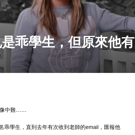
也是乖學生，但原來他有
）
想像中難……
乖學生，直到去年有次收到老師的email，匯報他