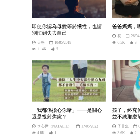
即使你認為母愛等於犧牲，也請
爸爸媽媽，
別忙到失去自己
初
26/04
天爸
10/05/2019
6.5K
3
11.4K
5
「我都係擔心你啫」——是關心
孩子，終究
還是投射焦慮？
並不總那麼
李心尹（NATALIE）
17/05/2022
子非魚
4.8K
1
3.6K
2