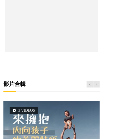
影片合輯
3 VIDEOS
2 VIDEOS
5 VIDEOS
6 VIDEOS
6 VIDEOS