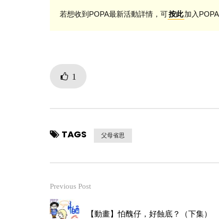
若想收到POPA最新活動詳情，可
加入POPA
按此
1
TAGS
父母省思
Previous Post
【動畫】怕醜仔，好蝕底？（下集）