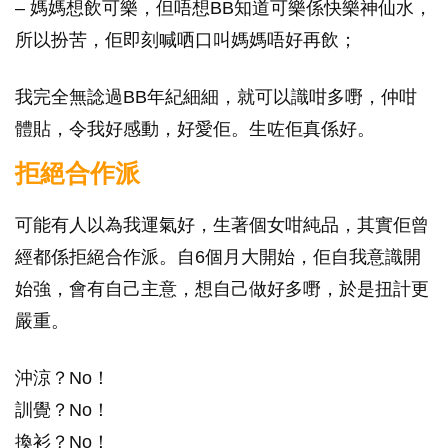
– 媽媽想飲可樂，但唔想BB知道可樂係快樂神仙水，
所以扮苦，佢即刻喊哂口叫媽媽唔好再飲；
我完全無諗過BB年紀細細，就可以識咁多嘢，仲咁
體貼，令我好感動，好愛佢。生咗佢真係好。
拒絕合作派
可能有人以為我運氣好，生著個女咁純品，其實佢曾
經都係拒絕合作派。自6個月大開始，佢自我意識開
始強，會有自己主意，想自己做好多嘢，於是扭計更
嚴重。
沖涼？No！
訓覺？No！
換衫？No！