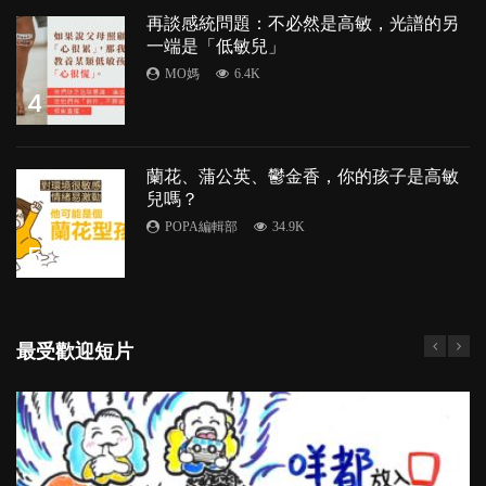
再談感統問題：不必然是高敏，光譜的另
一端是「低敏兒」
MO媽
6.4K
4
蘭花、蒲公英、鬱金香，你的孩子是高敏
兒嗎？
POPA編輯部
34.9K
5
最受歡迎短片