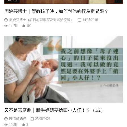
周婉芬博士｜管教孩子時，如何對他的行為定界限？
周婉芬博士（註冊心理學家及遊戲治療師）
14/05/2016
14.7K
102
又不是宮庭劇｜新手媽媽要搶回小人仔！？（1/2）
PHD師奶仔
25/08/2021
10.3K
3