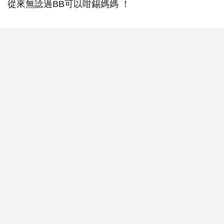
從來無諗過BB可以咁錫媽媽 ！