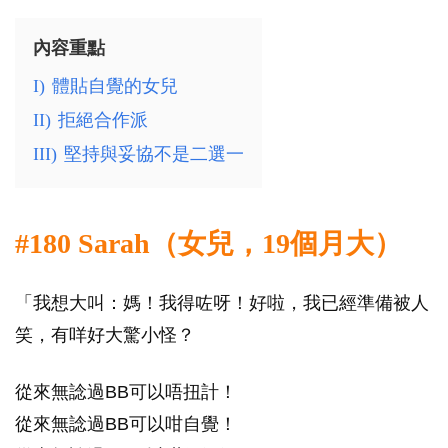
內容重點
I)
體貼自覺的女兒
II)
拒絕合作派
III)
堅持與妥協不是二選一
#180 Sarah（女兒，19個月大）
「我想大叫：媽！我得咗呀！好啦，我已經準備被人
笑，有咩好大驚小怪？
從來無諗過BB可以唔扭計！
從來無諗過BB可以咁自覺！