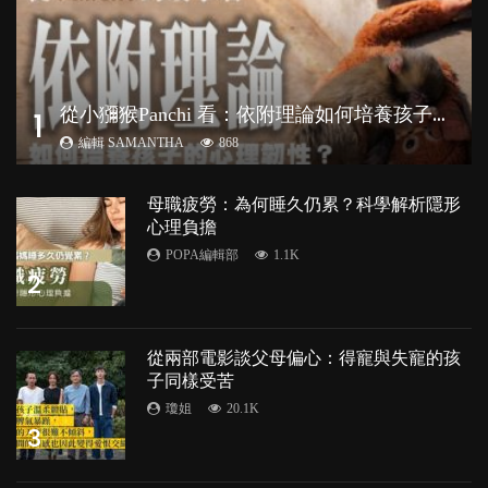
從
小獼猴Panchi 看：依附理論如何培養孩子心理韌性？
1
編輯 SAMANTHA
868
母職疲勞：為何睡久仍累？科學解析隱形
心理負擔
POPA編輯部
1.1K
2
從兩部電影談父母偏心：得寵與失寵的孩
子同樣受苦
瓊姐
20.1K
3