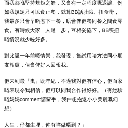
而我都喺堅持規矩之餘，又會有一定程度嘅退讓。例
如我規定只可以食正餐，就算BB話肚餓、扭食嘢，
我最多只會早啲煮下一餐，唔會俾佢餐同餐之間食零
食。有時候大家一人退一步，互相妥協下，BB喪扭
嘅情況就少咗好多。
對比返一年前嘅情景，我發現，嘗試用啱方法同小朋
友相處，佢會俾好大回報我。
佢未到最『曳』既年紀，不過我對佢有信心，佢而家
嘅表現令我相信，佢可以同我合作得好好。（有經驗
嘅媽媽comment請留手，我仲想抱返小小美麗嘅幻
想）
人生，仔都生埋，仲有咩做唔到？」