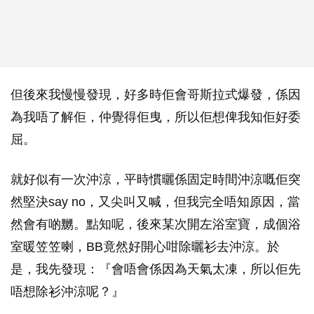
但後來我慢慢發現，好多時佢會哥斯拉式爆發，係因
為我唔了解佢，仲覺得佢曳，所以佢想俾我知佢好委
屈。
就好似有一次沖涼，平時慣曬係固定時間沖涼嘅佢突
然堅決say no，又尖叫又喊，但我完全唔知原因，當
然會有啲嬲。點知呢，後來某次開左浴室寶，成個浴
室暖笠笠喇，BB竟然好開心咁除曬衫去沖涼。於
是，我先發現：『會唔會係因為天氣太凍，所以佢先
唔想除衫沖涼呢？』