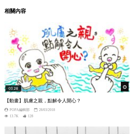
相關內容
Wat
03:28
【動畫】肌膚之親，點解令人開心？
POPA編輯部
28/03/2018
13.7K
128