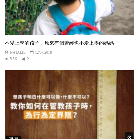
不愛上學的孩子，原來有個曾經也不愛上學的媽媽
NATALIE
12/07/2018
5.5K
2
Wat
05:16