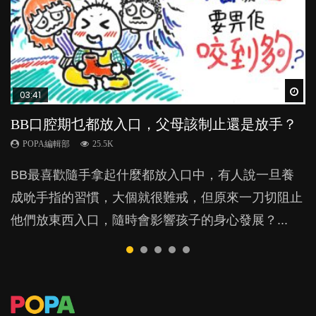
Wat
Wat
Wat
Wat
Wat
03:41
03:59
04:28
05:02
03:31
BB口腔期乜都放入口，父母該制止還是放手？
稱讚孩子品格，培育善良有法
管教｜唔打得，唔罵得，Time-out又得唔得？
【動畫】怕醜仔，好蝕底？（下集）
【動畫】父母信念如何，子女也必如何？
POPA編輯部
POPA編輯部
POPA編輯部
POPA編輯部
POPA編輯部
25.5K
39.7K
36.2K
24K
20.2K
BB最喜歡隨手拿起什麼都放入口中，有人說一旦養
除了望子成龍，有很多父母都可能更期望孩子做一個
很多家長期望以time-out「暫停隔離法」，讓孩子跟
上集提到，內向者雖然優點多多，但不愛表達、喜歡
俗語有云「好醜命生成」，那麼孩子聰明或愚笨、將
成吮手指的習慣，大個就很難戒，但原來一刀切阻止
有品德的善良人，那麼到底父母怎樣教育小朋友才有
令他失控的情境隔離，從而有反思的空間。不過這方
獨處的性格卻令他們經常為人詬病，為甚麼呢？這大
來有沒有成就，是不是早就由天注定？原來，父母師
他們放東西入口，隨時會影響孩子的身心發展？...
用？想像一下，如果你的小朋友去做義工幫助別人，
法，卻隱藏著危機，隨時令孩子蒙受精神傷害？...
概跟社會風氣有關。...
長的信念才是關鍵，並會在不知不覺間影響了孩子的
你會如何稱讚他？大部分人可能會說「你做咗一件好
表現……...
事」，因為我們以為稱讚這些良好行為，讓小朋友明
白幫人是好事，就可以令到他們持之以...