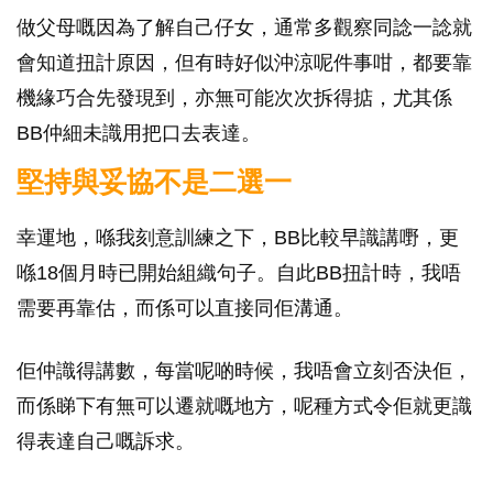
做父母嘅因為了解自己仔女，通常多觀察同諗一諗就
會知道扭計原因，但有時好似沖涼呢件事咁，都要靠
機緣巧合先發現到，亦無可能次次拆得掂，尤其係
BB仲細未識用把口去表達。
堅持與妥協不是二選一
幸運地，喺我刻意訓練之下，BB比較早識講嘢，更
喺18個月時已開始組織句子。自此BB扭計時，我唔
需要再靠估，而係可以直接同佢溝通。
佢仲識得講數，每當呢啲時候，我唔會立刻否決佢，
而係睇下有無可以遷就嘅地方，呢種方式令佢就更識
得表達自己嘅訴求。