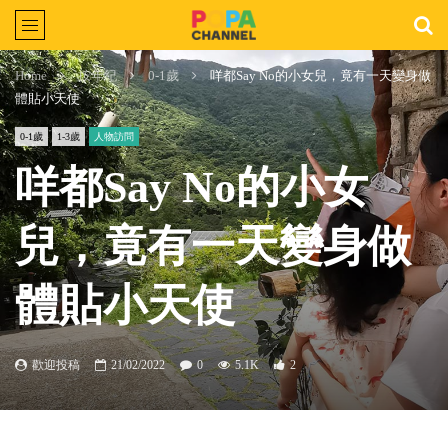
Home
按年紀
0-1歲
咩都Say No的小女兒，竟有一天變身做
體貼小天使
0-1歲
1-3歲
人物訪問
咩都Say No的小女
兒，竟有一天變身做
體貼小天使
歡迎投稿
21/02/2022
0
5.1K
2