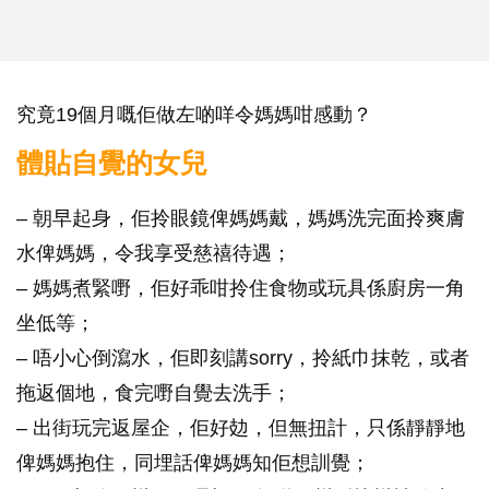
究竟19個月嘅佢做左啲咩令媽媽咁感動？
體貼自覺的女兒
– 朝早起身，佢拎眼鏡俾媽媽戴，媽媽洗完面拎爽膚
水俾媽媽，令我享受慈禧待遇；
– 媽媽煮緊嘢，佢好乖咁拎住食物或玩具係廚房一角
坐低等；
– 唔小心倒瀉水，佢即刻講sorry，拎紙巾抹乾，或者
拖返個地，食完嘢自覺去洗手；
– 出街玩完返屋企，佢好攰，但無扭計，只係靜靜地
俾媽媽抱住，同埋話俾媽媽知佢想訓覺；