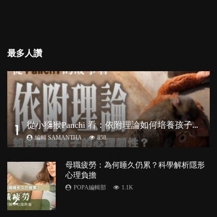
最多人讚
從
小獼猴Panchi 看：依附理論如何培養孩子心理韌性？
1
編輯 SAMANTHA
858
母職疲勞：為何睡久仍累？科學解析隱形
心理負擔
POPA編輯部
1.1K
2