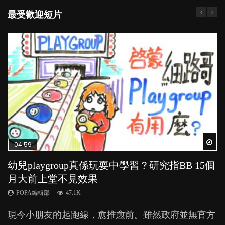
最受歡迎短片
Wat
Wat
Wat
Wat
Wat
04:59
03:39
03:02
04:06
03:41
幼兒playgroup真係玩耍中學習？研究指BB 15個
幼稚園遊戲課 如何刺激幼兒自發學習取代獎勵
老公患產後憂鬱症對BB的影響
全職好？在職好？｜全職媽媽與在職媽媽的壓
BB口腔期乜都放入口，父母該制止還是放手？
月大前上堂不見效果
與懲罰？
力與價值
POPA編輯部
POPA編輯部
15.9K
25.5K
POPA編輯部
POPA編輯部
POPA編輯部
47.1K
33.1K
25.8K
BB出生後，不止媽媽，爸爸也有機會患上產後抑
BB最喜歡隨手拿起什麼都放入口中，有人說一旦養
現今小朋友的起跑線，愈推愈前。雖然政府並無官方
由美國學者所創的 tools of the mind 課程，學生以遊
許多媽媽心底可能都有一刻掙扎過：究竟全職好，還
鬱，影響日常生活，嚴重的甚至會有自殺，或傷害小
成吮手指的習慣，大個就很難戒，但原來一刀切阻止