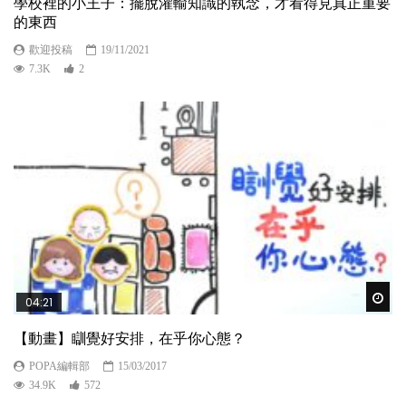
學校裡的小王子：擺脫灌輸知識的執念，才看得見真正重要
的東西
歡迎投稿
19/11/2021
7.3K
2
Wat
04:21
【動畫】瞓覺好安排，在乎你心態？
POPA編輯部
15/03/2017
34.9K
572