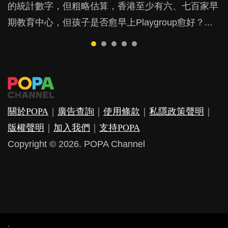
的統計數字，但粗略估算，香港至少有六、七百家早
戲方式學習，學術能力和自制能力亦明顯比其他小朋
是在職好。雖說每個家庭都有自己的獨特狀況和考慮
朋友的念頭。但為何爸爸患上產後抑鬱往往難以察
他們放東西入口，隨時會影響孩子的身心發展？...
期教育中心，但孩子是否愈早上Playgroup愈好？...
友優勝，到底這課程有何特別之處？...
因素，但原來全職和在職媽媽所養育的子女其實都各
覺？...
有擅長。...
關於POPA
｜
廣告查詢
｜
使用條款
｜
私隱政策聲明
｜
版權聲明
｜
加入我們
｜
支持POPA
Copyright © 2026. POPA Channel
-