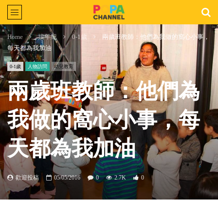
Home
按年紀
0-1歲
兩歲班教師：他們為我做的窩心小事，
每天都為我加油
0-1歲
人物訪問
幼兒教育
兩歲班教師：他們為
我做的窩心小事，每
天都為我加油
歡迎投稿
05/05/2016
0
2.7K
0