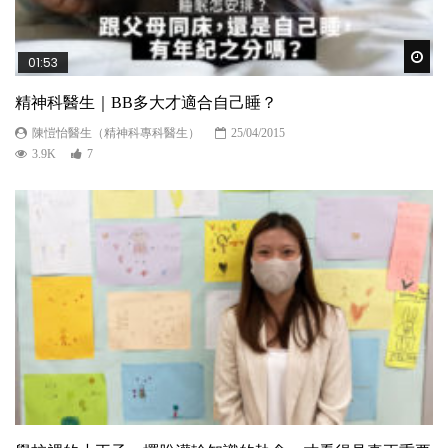
Wat
01:53
精神科醫生｜BB多大才適合自己睡？
陳愷怡醫生（精神科專科醫生）
25/04/2015
3.9K
7