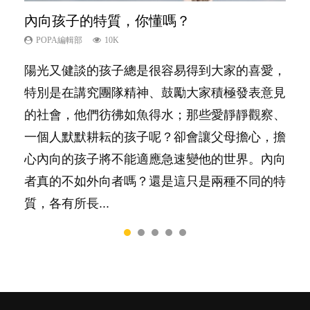
內向孩子的特質，你懂嗎？
夫妻必看！經營婚姻，沒捷徑
想孩子學好外語，點做好？
孩子能力天注定？
愛孩子也別忘了愛自己，父母如何關顧自
己的身心靈？
POPA編輯部
POPA編輯部
POPA編輯部
POPA編輯部
10K
22.9K
9.9K
7.9K
POPA編輯部
14.8K
陽光又健談的孩子總是很容易得到大家的喜愛，
你是不是也曾經以為只要跟相愛的人結婚，就自
有人話學多種語言越早開始越好，有人卻說一時
很多父母都希望孩子係個「叻仔叻女」，學業別
照顧孩子衣食住行、陪同兒女應對功課測驗，還
特別是在講究團隊精神、鼓勵大家積極發表意見
然能走到白頭，但生了孩子卻發現事情不如你所
間太多語言，會令孩子感到混淆，到底誰是誰
太差，日常自理井井有條。這樣的孩子是萬中無
要陪玩製造親子時間，尚要處理家中雜項要
的社會，他們彷彿如魚得水；那些愛靜靜觀察、
料？ 經營婚姻，不如我們想像的簡單，卻也不
非？聽聽專家怎樣說，解開語言學習的迷思～...
一，還是魚與熊掌，不能兼得？...
務……當父母的，有千百個任務要做。可惜，有
一個人默默耕耘的孩子呢？卻會讓父母擔心，擔
是大家說得那麼難。一起來認識婚姻的真相！...
一樣重要至極的，總被遺漏——關注自己的情緒
心內向的孩子將不能適應急速變他的世界。內向
和心理健康。...
者真的不如外向者嗎？還是這只是兩種不同的特
質，各有所長...