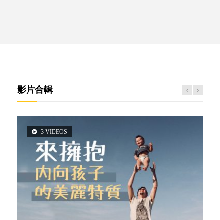
影片合輯
3 VIDEOS
5 VIDEOS
2 VIDEOS
6 VIDEOS
6 VIDEOS