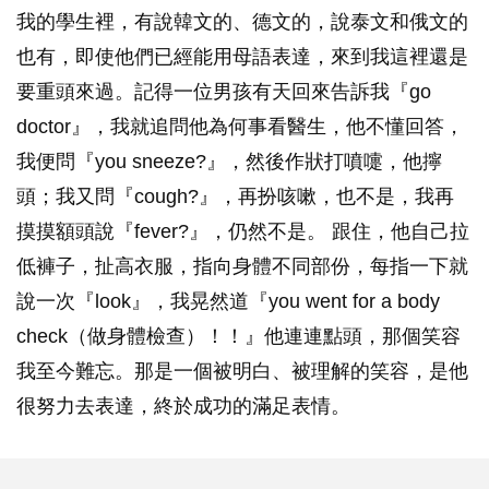
我的學生裡，有說韓文的、德文的，說泰文和俄文的
也有，即使他們已經能用母語表達，來到我這裡還是
要重頭來過。記得一位男孩有天回來告訴我『go
doctor』，我就追問他為何事看醫生，他不懂回答，
我便問『you sneeze?』，然後作狀打噴嚏，他擰
頭；我又問『cough?』，再扮咳嗽，也不是，我再
摸摸額頭說『fever?』，仍然不是。 跟住，他自己拉
低褲子，扯高衣服，指向身體不同部份，每指一下就
說一次『look』，我晃然道『you went for a body
check（做身體檢查）！！』他連連點頭，那個笑容
我至今難忘。那是一個被明白、被理解的笑容，是他
很努力去表達，終於成功的滿足表情。