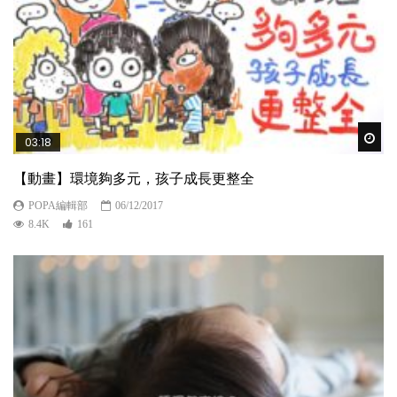
Wat
03:18
【動畫】環境夠多元，孩子成長更整全
POPA編輯部
06/12/2017
8.4K
161