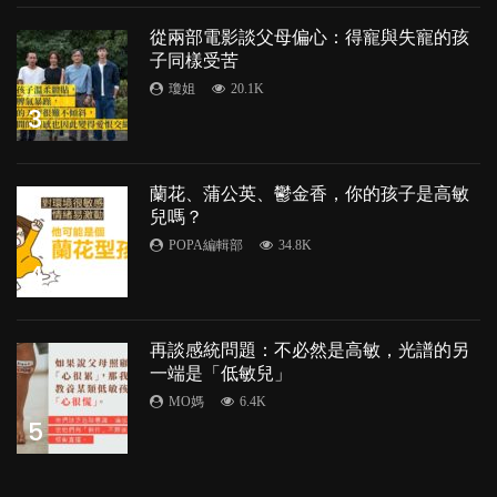
從兩部電影談父母偏心：得寵與失寵的孩
子同樣受苦
瓊姐
20.1K
3
蘭花、蒲公英、鬱金香，你的孩子是高敏
兒嗎？
POPA編輯部
34.8K
4
再談感統問題：不必然是高敏，光譜的另
一端是「低敏兒」
MO媽
6.4K
5