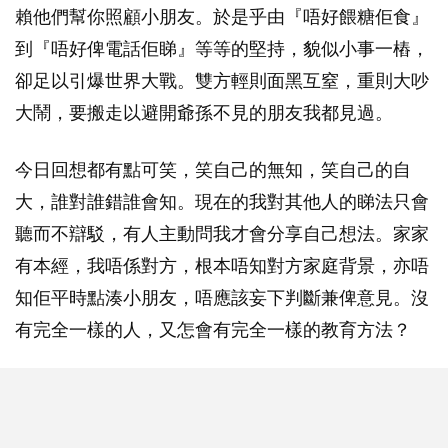
賴他們幫你照顧小朋友。於是乎由『唔好餵糖佢食』
到『唔好俾電話佢睇』等等的堅持，貌似小事一樁，
卻足以引爆世界大戰。雙方輕則面黑互窒，重則大吵
大鬧，要搬走以避開爺孫不見的朋友我都見過。
今日回想都有點可笑，笑自己的無知，笑自己的自
大，誰對誰錯誰會知。現在的我對其他人的睇法只會
聽而不辯駁，有人主動問我才會分享自己想法。家家
有本經，我唔係對方，根本唔知對方家庭背景，亦唔
知佢平時點湊小朋友，唔應該妄下判斷兼俾意見。沒
有完全一樣的人，又怎會有完全一樣的教育方法？