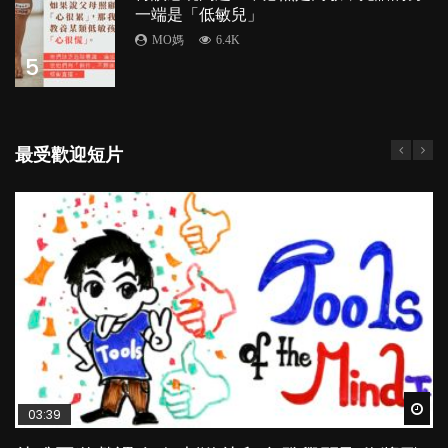
一端是「低敏兒」
MO媽
6.4K
5
最受歡迎短片
Wat
Wat
Wat
Wat
Wat
03:39
04:59
03:02
04:06
04:18