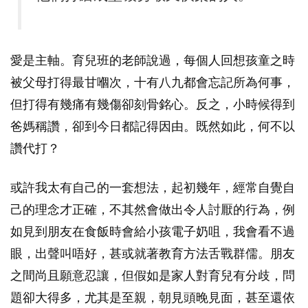
愛是主軸。育兒班的老師說過，每個人回想孩童之時
被父母打得最甘嗰次，十有八九都會忘記所為何事，
但打得有幾痛有幾傷卻刻骨銘心。反之，小時候得到
爸媽稱讚，卻到今日都記得因由。既然如此，何不以
讚代打？
或許我太有自己的一套想法，起初幾年，經常自覺自
己的理念才正確，不其然會做出令人討厭的行為，例
如見到朋友在食飯時會給小孩電子奶咀，我會看不過
眼，出聲叫唔好，甚或就著教育方法舌戰群儒。朋友
之間尚且願意忍讓，但假如是家人對育兒有分歧，問
題卻大得多，尤其是至親，朝見頭晚見面，甚至還依