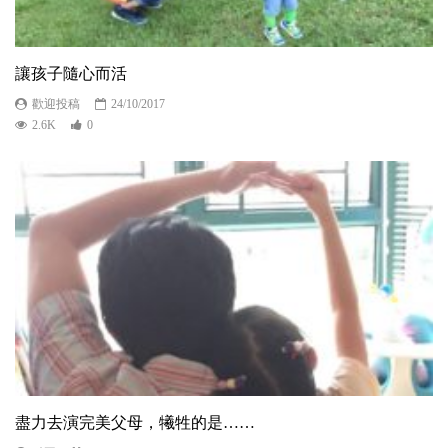
讓孩子隨心而活
歡迎投稿
24/10/2017
2.6K
0
盡力去演完美父母，犧牲的是……