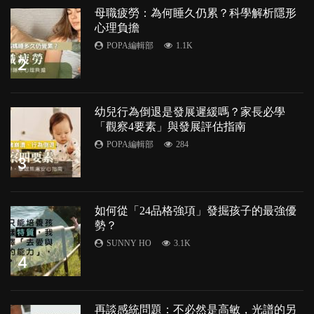
母職疲勞：為何睡久仍累？科學解析隱形
心理負擔
POPA編輯部
1.1K
2
幼兒行為倒退是發展遲緩嗎？家長必學
「觀察4要素」與發展評估指南
POPA編輯部
284
3
如何從「24品格強項」發掘孩子的最強優
勢？
SUNNY HO
3.1K
4
再談感統問題：不必然是高敏，光譜的另