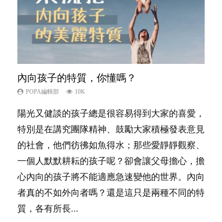
內向孩子的特質，你懂嗎？
夫妻必看！經營婚姻，沒捷徑
想孩子學好外語，點做好？
孩子能力天注定？
愛孩子也別忘了愛自己，父母如何關顧自
己的身心靈？
POPA編輯部
POPA編輯部
POPA編輯部
POPA編輯部
10K
22.9K
9.9K
7.9K
POPA編輯部
14.8K
陽光又健談的孩子總是很容易得到大家的喜愛，
你是不是也曾經以為只要跟相愛的人結婚，就自
有人話學多種語言越早開始越好，有人卻說一時
很多父母都希望孩子係個「叻仔叻女」，學業別
照顧孩子衣食住行、陪同兒女應對功課測驗，還
特別是在講究團隊精神、鼓勵大家積極發表意見
然能走到白頭，但生了孩子卻發現事情不如你所
間太多語言，會令孩子感到混淆，到底誰是誰
太差，日常自理井井有條。這樣的孩子是萬中無
要陪玩製造親子時間，尚要處理家中雜項要
的社會，他們彷彿如魚得水；那些愛靜靜觀察、
料？ 經營婚姻，不如我們想像的簡單，卻也不
非？聽聽專家怎樣說，解開語言學習的迷思～...
一，還是魚與熊掌，不能兼得？...
務……當父母的，有千百個任務要做。可惜，有
一個人默默耕耘的孩子呢？卻會讓父母擔心，擔
是大家說得那麼難。一起來認識婚姻的真相！...
一樣重要至極的，總被遺漏——關注自己的情緒
心內向的孩子將不能適應急速變他的世界。內向
和心理健康。...
者真的不如外向者嗎？還是這只是兩種不同的特
質，各有所長...