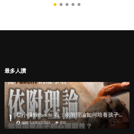
最多人讚
從
小獼猴Panchi 看：依附理論如何培養孩子心理韌性？
1
編輯 SAMANTHA
850