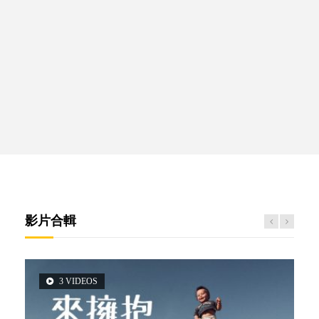
影片合輯
3 VIDEOS
5 VIDEOS
2 VIDEOS
6 VIDEOS
6 VIDEOS