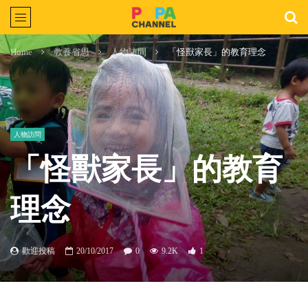
Home
教養省思
人物訪問
「怪獸家長」的教育理念
人物訪問
「怪獸家長」的教育
理念
歡迎投稿
20/10/2017
0
9.2K
1