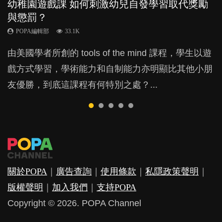
幼稚園遊戲課 如何刺激幼兒自發學習取代獎勵
幼兒playgroup真係玩耍中學習？研究指BB 15個
老公患產後憂鬱症對BB的影響
全職好？在職好？｜全職媽媽與在職媽媽的壓
凡事以BB為中心，就係好爸媽？｜別忽視父母
與懲罰？
月大前上堂不見效果
力與價值
的身心虛耗
POPA編輯部
15.9K
POPA編輯部
POPA編輯部
POPA編輯部
POPA編輯部
33.1K
47.1K
25.8K
31.5K
BB出生後，不止媽媽，爸爸也有機會患上產後抑
由美國學者所創的 tools of the mind 課程，學生以遊
現今小朋友的起跑線，愈推愈前。雖然政府並無官方
許多媽媽心底可能都有一刻掙扎過：究竟全職好，還
父母日夜無間、身心俱疲地照顧BB，如何做到正向
鬱，影響日常生活，嚴重的甚至會有自殺，或傷害小
戲方式學習，學術能力和自制能力亦明顯比其他小朋
的統計數字，但粗略估算，香港至少有六、七百家早
是在職好。雖說每個家庭都有自己的獨特狀況和考慮
教養？部份父母更會為了小朋友放棄自己的嗜好、減
朋友的念頭。但為何爸爸患上產後抑鬱往往難以察
友優勝，到底這課程有何特別之處？...
期教育中心，但孩子是否愈早上Playgroup愈好？...
因素，但原來全職和在職媽媽所養育的子女其實都各
少出席朋友聚會等等，你以為會換來美好的親子關
覺？...
有擅長。...
係，有助小朋友成長，但原來父母身心虛耗對孩子的
成長可能有意想不到的影響！...
關於POPA
｜
廣告查詢
｜
使用條款
｜
私隱政策聲明
｜
版權聲明
｜
加入我們
｜
支持POPA
Copyright © 2026. POPA Channel