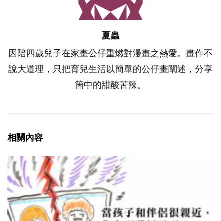
夏蟲
因陪四歲兒子在家畫公仔重燃對漫畫之熱愛。畫作不
說大道理，只把育兒生活以簡單的公仔畫闡述，分享
箇中的甜酸苦辣。
相關內容