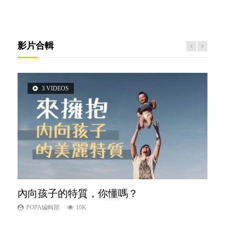
影片合輯
3 VIDEOS
6 VIDEOS
5 VIDEOS
14 VIDEOS
2 VIDEOS
內向孩子的特質，你懂嗎？
愛孩子也別忘了愛自己，父母如何關顧自
夫妻必看！經營婚姻，沒捷徑
新手父母不用怕
想孩子學好外語，點做好？
己的身心靈？
POPA編輯部
POPA編輯部
POPA編輯部
POPA編輯部
10K
22.9K
16.3K
9.9K
POPA編輯部
14.8K