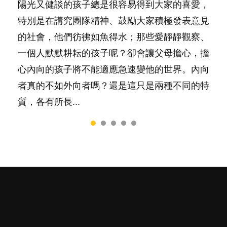
陽光又健談的孩子總是很容易得到大家的喜愛，
你是不是也曾經以為只要跟相愛的人結婚，就自
相信許多人初為人父母，由懷孕開始到孩子呱呱
有人話學多種語言越早開始越好，有人卻說一時
照顧孩子衣食住行、陪同兒女應對功課測驗，還
特別是在講究團隊精神、鼓勵大家積極發表意見
然能走到白頭，但生了孩子卻發現事情不如你所
落地，心中都有數之不盡的問題～這裡一次過集
間太多語言，會令孩子感到混淆，到底誰是誰
要陪玩製造親子時間，尚要處理家中雜項要
的社會，他們彷彿如魚得水；那些愛靜靜觀察、
料？ 經營婚姻，不如我們想像的簡單，卻也不
合我們以往製作過的相關短片。 這段路讓我們
非？聽聽專家怎樣說，解開語言學習的迷思～...
務……當父母的，有千百個任務要做。可惜，有
一個人默默耕耘的孩子呢？卻會讓父母擔心，擔
是大家說得那麼難。一起來認識婚姻的真相！...
跟你同行～...
一樣重要至極的，總被遺漏——關注自己的情緒
心內向的孩子將不能適應急速變他的世界。內向
和心理健康。...
者真的不如外向者嗎？還是這只是兩種不同的特
質，各有所長...