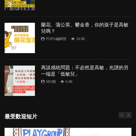
3
蘭花、蒲公英、鬱金香，你的孩子是高敏
兒嗎？
POPA編輯部
34.8K
4
再談感統問題：不必然是高敏，光譜的另
一端是「低敏兒」
MO媽
6.4K
5
最受歡迎短片