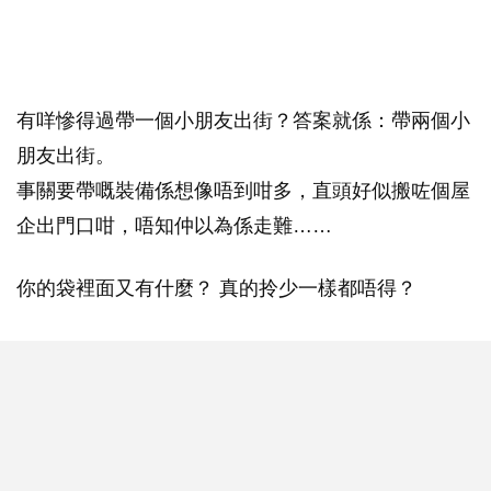
有咩慘得過帶一個小朋友出街？答案就係：帶兩個小
朋友出街。
事關要帶嘅裝備係想像唔到咁多，直頭好似搬咗個屋
企出門口咁，唔知仲以為係走難……
你的袋裡面又有什麼？ 真的拎少一樣都唔得？