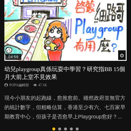
Wat
Wat
Wat
Wat
Wat
04:59
03:39
03:02
04:06
03:41
幼兒playgroup真係玩耍中學習？研究指BB 15個
幼稚園遊戲課 如何刺激幼兒自發學習取代獎勵
老公患產後憂鬱症對BB的影響
全職好？在職好？｜全職媽媽與在職媽媽的壓
BB口腔期乜都放入口，父母該制止還是放手？
月大前上堂不見效果
與懲罰？
力與價值
POPA編輯部
POPA編輯部
15.9K
25.5K
POPA編輯部
POPA編輯部
POPA編輯部
47.1K
33.1K
25.8K
BB出生後，不止媽媽，爸爸也有機會患上產後抑
BB最喜歡隨手拿起什麼都放入口中，有人說一旦養
現今小朋友的起跑線，愈推愈前。雖然政府並無官方
由美國學者所創的 tools of the mind 課程，學生以遊
許多媽媽心底可能都有一刻掙扎過：究竟全職好，還
鬱，影響日常生活，嚴重的甚至會有自殺，或傷害小
成吮手指的習慣，大個就很難戒，但原來一刀切阻止
的統計數字，但粗略估算，香港至少有六、七百家早
戲方式學習，學術能力和自制能力亦明顯比其他小朋
是在職好。雖說每個家庭都有自己的獨特狀況和考慮
朋友的念頭。但為何爸爸患上產後抑鬱往往難以察
他們放東西入口，隨時會影響孩子的身心發展？...
期教育中心，但孩子是否愈早上Playgroup愈好？...
友優勝，到底這課程有何特別之處？...
因素，但原來全職和在職媽媽所養育的子女其實都各
覺？...
有擅長。...