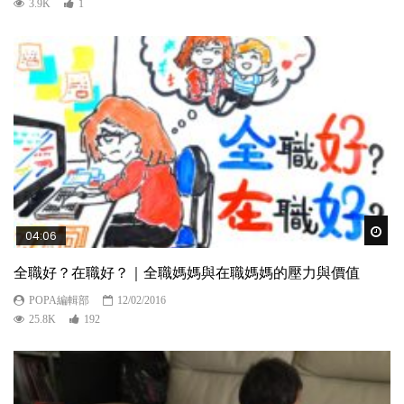
3.9K
1
Wat
04:06
全職好？在職好？｜全職媽媽與在職媽媽的壓力與價值
POPA編輯部
12/02/2016
25.8K
192