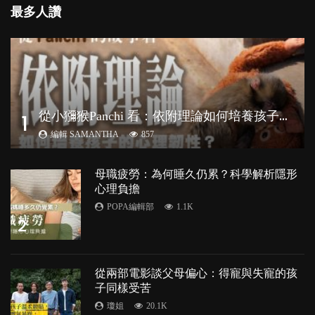
最多人讚
從
小獼猴Panchi 看：依附理論如何培養孩子心理韌性？
1
編輯 SAMANTHA
857
母職疲勞：為何睡久仍累？科學解析隱形
心理負擔
POPA編輯部
1.1K
2
從兩部電影談父母偏心：得寵與失寵的孩
子同樣受苦
瓊姐
20.1K