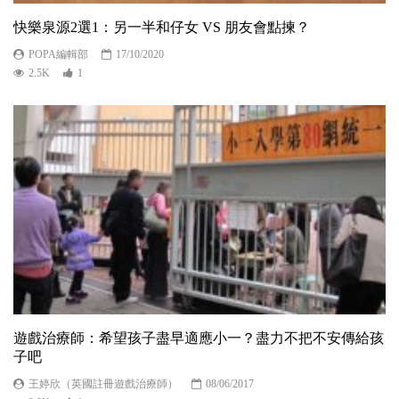
快樂泉源2選1：另一半和仔女 VS 朋友會點揀？
POPA編輯部
17/10/2020
2.5K
1
遊戲治療師：希望孩子盡早適應小一？盡力不把不安傳給孩
子吧
王婷欣（英國註冊遊戲治療師）
08/06/2017