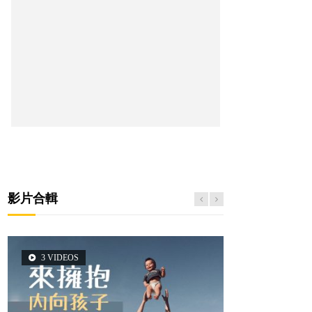
影片合輯
3 VIDEOS
5 VIDEOS
2 VIDEOS
14 VIDEOS
6 VIDEOS