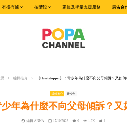
有根有據
按階段
家長及學童支援服務
廣告合
省思
編輯推介
《Heartstopper》：青少年為什麼不向父母傾訴？又
編輯推介
青少年
er》：青少年為什麼不向父母傾訴
編輯 ANNA
17/10/2023
0
1.2K
1