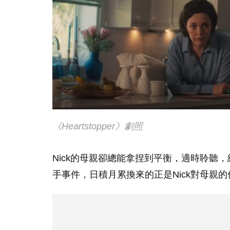
《Heartstopper》劇照
Nick的母親卻總能拿捏到平衡，適時聆聽
手事件，日積月累換來的正是Nick對母親