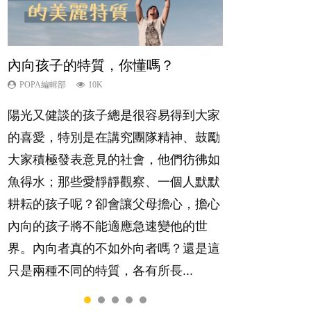
內向孩子的特質，你懂嗎？
夫妻必看！經營婚姻，沒捷徑
想孩子學好外語，點做好？
新手父母不用怕
孩子能力天注定？
POPA編輯部
POPA編輯部
POPA編輯部
POPA編輯部
POPA編輯部
10K
22.9K
9.9K
16.3K
7.9K
陽光又健談的孩子總是很容易得到大家
你是不是也曾經以為只要跟相愛的人結
有人話學多種語言越早開始越好，有人
相信許多人初為人父母，由懷孕開始到
很多父母都希望孩子係個「叻仔叻
的喜愛，特別是在講究團隊精神、鼓勵
婚，就自然能走到白頭，但生了孩子卻
卻說一時間太多語言，會令孩子感到混
孩子呱呱落地，心中都有數之不盡的問
女」，學業別太差，日常自理井井有
大家積極發表意見的社會，他們彷彿如
發現事情不如你所料？ 經營婚姻，不
淆，到底誰是誰非？聽聽專家怎樣說，
題～這裡一次過集合我們以往製作過的
條。這樣的孩子是萬中無一，還是魚與
魚得水；那些愛靜靜觀察、一個人默默
如我們想像的簡單，卻也不是大家說得
解開語言學習的迷思～...
相關短片。 這段路讓我們跟你同行～...
熊掌，不能兼得？...
耕耘的孩子呢？卻會讓父母擔心，擔心
那麼難。一起來認識婚姻的真相！...
內向的孩子將不能適應急速變他的世
界。內向者真的不如外向者嗎？還是這
只是兩種不同的特質，各有所長...