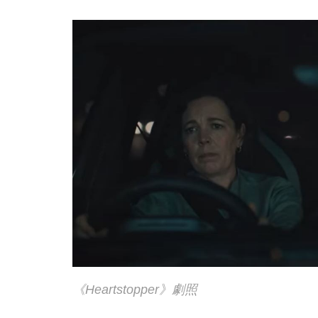
《Heartstopper》劇照