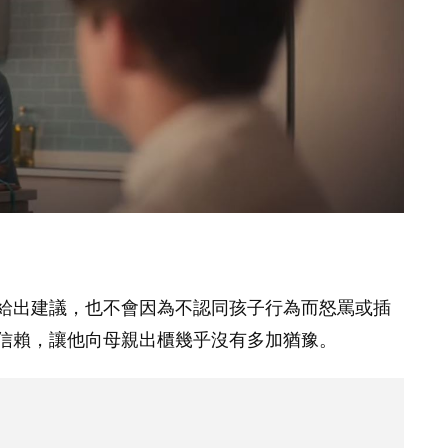
，給出建議，也不會因為不認同孩子行為而怒罵或插
的信賴，讓他向母親出櫃幾乎沒有多加猶豫。