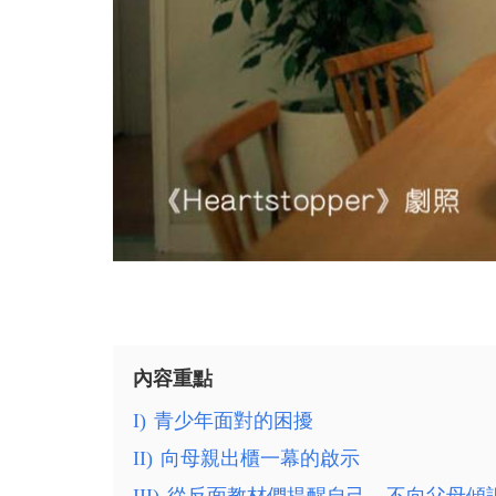
內容重點
I)
青少年面對的困擾
II)
向母親出櫃一幕的啟示