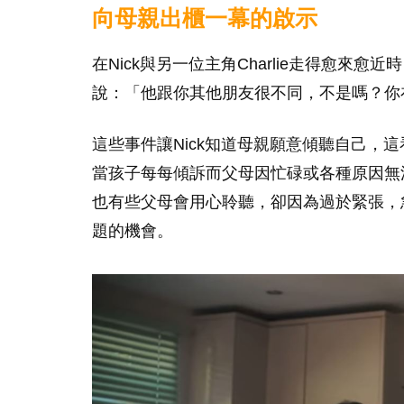
向母親出櫃一幕的啟示
在Nick與另一位主角Charlie走得愈來
說：「他跟你其他朋友很不同，不是嗎？你
這些事件讓Nick知道母親願意傾聽自己，
當孩子每每傾訴而父母因忙碌或各種原因無
也有些父母會用心聆聽，卻因為過於緊張，
題的機會。