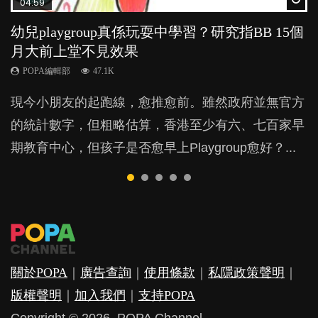
04:59
03:39
04:06
03:02
04:18
幼兒playgroup真係玩耍中學習？研究指BB 15個
幼稚園遊戲課 如何刺激幼兒自發學習取代獎勵
全職好？在職好？｜全職媽媽與在職媽媽的壓
老公患產後憂鬱症對BB的影響
凡事以BB為中心，就係好爸媽？｜別忽視父母
月大前上堂不見效果
與懲罰？
力與價值
的身心虛耗
POPA編輯部
15.9K
POPA編輯部
POPA編輯部
POPA編輯部
POPA編輯部
47.1K
33.1K
25.8K
31.5K
BB出生後，不止媽媽，爸爸也有機會患上產後抑
現今小朋友的起跑線，愈推愈前。雖然政府並無官方
由美國學者所創的 tools of the mind 課程，學生以遊
許多媽媽心底可能都有一刻掙扎過：究竟全職好，還
父母日夜無間、身心俱疲地照顧BB，如何做到正向
鬱，影響日常生活，嚴重的甚至會有自殺，或傷害小
的統計數字，但粗略估算，香港至少有六、七百家早
戲方式學習，學術能力和自制能力亦明顯比其他小朋
是在職好。雖說每個家庭都有自己的獨特狀況和考慮
教養？部份父母更會為了小朋友放棄自己的嗜好、減
朋友的念頭。但為何爸爸患上產後抑鬱往往難以察
期教育中心，但孩子是否愈早上Playgroup愈好？...
友優勝，到底這課程有何特別之處？...
因素，但原來全職和在職媽媽所養育的子女其實都各
少出席朋友聚會等等，你以為會換來美好的親子關
覺？...
有擅長。...
係，有助小朋友成長，但原來父母身心虛耗對孩子的
成長可能有意想不到的影響！...
關於POPA
｜
廣告查詢
｜
使用條款
｜
私隱政策聲明
｜
版權聲明
｜
加入我們
｜
支持POPA
Copyright © 2026. POPA Channel