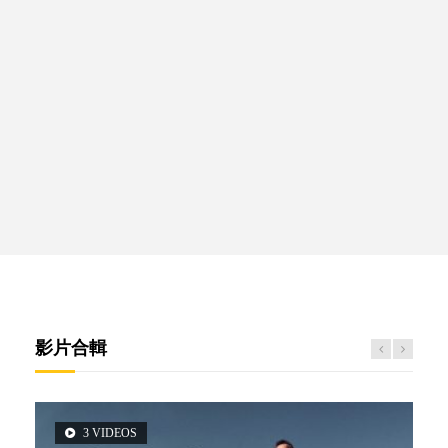
影片合輯
3 VIDEOS
5 VIDEOS
14 VIDEOS
2 VIDEOS
6 VIDEOS