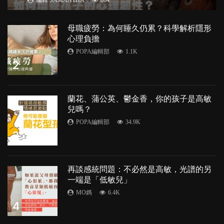
編輯 SAMANTHA
864
母職疲勞：為何睡久仍累？科學解析隱形
心理負擔
POPA編輯部
1.1K
2
蘭花、蒲公英、鬱金香，你的孩子是高敏
兒嗎？
POPA編輯部
34.9K
3
再談感統問題：不必然是高敏，光譜的另
一端是「低敏兒」
MO媽
6.4K
4