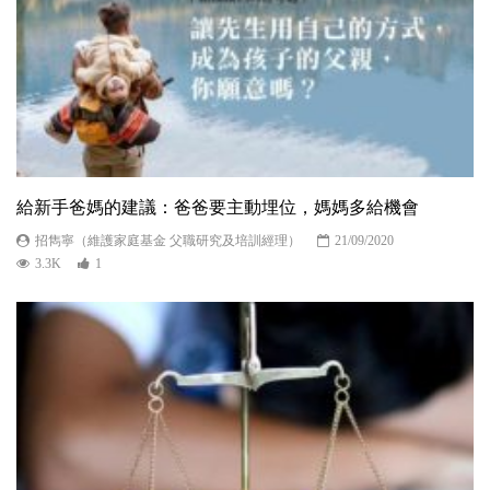
給新手爸媽的建議：爸爸要主動埋位，媽媽多給機會
招雋寧（維護家庭基金 父職研究及培訓經理）
21/09/2020
3.3K
1