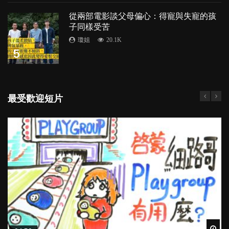
從兩部電影談父母偏心：得寵與失寵的孩
子同樣受苦
瓊姐
20.1K
5
最受歡迎短片
Wat
Wat
Wat
Wat
Wat