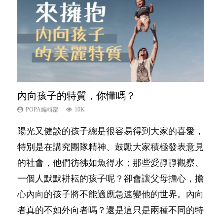
內向孩子的特質，你懂嗎？
夫妻必看！經營婚姻，沒捷徑
新手父母不用怕
想孩子學好外語，點做好？
孩子能力天注定？
POPA編輯部
POPA編輯部
POPA編輯部
POPA編輯部
POPA編輯部
10K
22.9K
16.3K
9.9K
7.9K
陽光又健談的孩子總是很容易得到大家的喜愛，
你是不是也曾經以為只要跟相愛的人結婚，就自
相信許多人初為人父母，由懷孕開始到孩子呱呱
有人話學多種語言越早開始越好，有人卻說一時
很多父母都希望孩子係個「叻仔叻女」，學業別
特別是在講究團隊精神、鼓勵大家積極發表意見
然能走到白頭，但生了孩子卻發現事情不如你所
落地，心中都有數之不盡的問題～這裡一次過集
間太多語言，會令孩子感到混淆，到底誰是誰
太差，日常自理井井有條。這樣的孩子是萬中無
的社會，他們彷彿如魚得水；那些愛靜靜觀察、
料？ 經營婚姻，不如我們想像的簡單，卻也不
合我們以往製作過的相關短片。 這段路讓我們
非？聽聽專家怎樣說，解開語言學習的迷思～...
一，還是魚與熊掌，不能兼得？...
一個人默默耕耘的孩子呢？卻會讓父母擔心，擔
是大家說得那麼難。一起來認識婚姻的真相！...
跟你同行～...
心內向的孩子將不能適應急速變他的世界。內向
者真的不如外向者嗎？還是這只是兩種不同的特