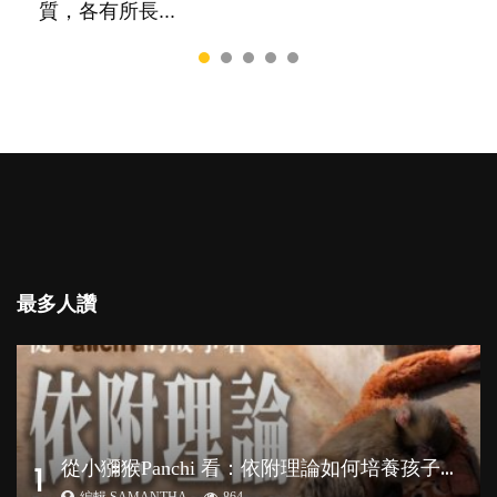
質，各有所長...
最多人讚
從
小獼猴Panchi 看：依附理論如何培養孩子心理韌性？
1