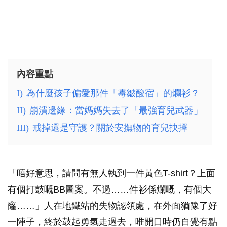
內容重點
I)
為什麼孩子偏愛那件「霉皺酸宿」的爛衫？
II)
崩潰邊緣：當媽媽失去了「最強育兒武器」
III)
戒掉還是守護？關於安撫物的育兒抉擇
「唔好意思，請問有無人執到一件黃色T-shirt？上面
有個打鼓嘅BB圖案。不過……件衫係爛嘅，有個大
窿……」人在地鐵站的失物認領處，在外面猶豫了好
一陣子，終於鼓起勇氣走過去，唯開口時仍自覺有點