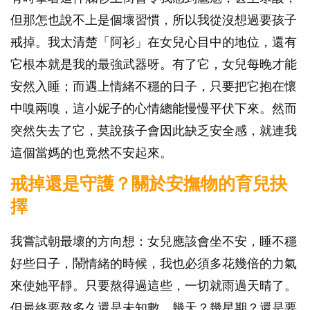
但那怎也說不上是個壞習慣，所以我從沒想過要孩子
戒掉。我太清楚「阿衫」在女兒心目中的地位，還有
它根本就是我的最強武器呀。有了它，女兒每晚才能
安然入睡；而遇上情緒不穩的日子，只要把它抱在懷
中嗅兩嗅，這小妮子的心情總能慢慢平伏下來。然而
突然失去了它，莫說孩子會因此缺乏安全感，就連我
這個當媽的也竟然不安起來。
戒掉還是守護？關於安撫物的育兒抉
擇
我嘗試朝最壞的方向想：女兒應該會坐不安，睡不穩
好些日子，鬧情緒的時候，我也必須多花幾倍的力氣
來使她平靜。只要熬得過這些，一切就雨過天晴了。
但最終要熬多久還是未知數。幾天？幾星期？還是要