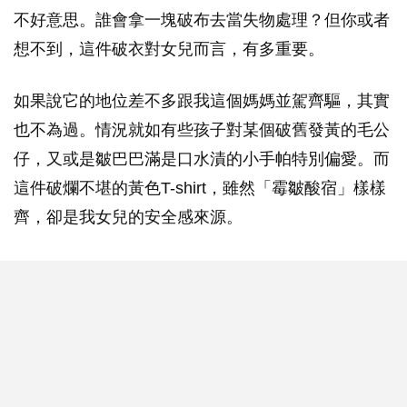
不好意思。誰會拿一塊破布去當失物處理？但你或者
想不到，這件破衣對女兒而言，有多重要。
如果說它的地位差不多跟我這個媽媽並駕齊驅，其實
也不為過。情況就如有些孩子對某個破舊發黃的毛公
仔，又或是皺巴巴滿是口水漬的小手帕特別偏愛。而
這件破爛不堪的黃色T-shirt，雖然「霉皺酸宿」樣樣
齊，卻是我女兒的安全感來源。