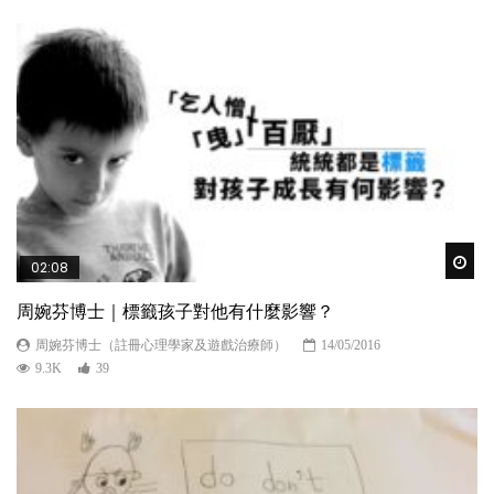
Wat
02:08
周婉芬博士｜標籤孩子對他有什麼影響？
周婉芬博士（註冊心理學家及遊戲治療師）
14/05/2016
9.3K
39