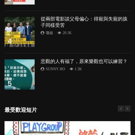
從兩部電影談父母偏心：得寵與失寵的孩
子同樣受苦
瓊姐
20.1K
4
悲觀的人有福了，原來樂觀也可以練習？
SUNNY HO
1.3K
5
最受歡迎短片