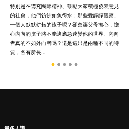
照顧孩子衣食住行、陪同兒女應對功課測驗，還
特別是在講究團隊精神、鼓勵大家積極發表意見
然能走到白頭，但生了孩子卻發現事情不如你所
間太多語言，會令孩子感到混淆，到底誰是誰
落地，心中都有數之不盡的問題～這裡一次過集
要陪玩製造親子時間，尚要處理家中雜項要
的社會，他們彷彿如魚得水；那些愛靜靜觀察、
料？ 經營婚姻，不如我們想像的簡單，卻也不
非？聽聽專家怎樣說，解開語言學習的迷思～...
合我們以往製作過的相關短片。 這段路讓我們
務……當父母的，有千百個任務要做。可惜，有
一個人默默耕耘的孩子呢？卻會讓父母擔心，擔
是大家說得那麼難。一起來認識婚姻的真相！...
跟你同行～...
一樣重要至極的，總被遺漏——關注自己的情緒
心內向的孩子將不能適應急速變他的世界。內向
和心理健康。...
者真的不如外向者嗎？還是這只是兩種不同的特
質，各有所長...
最多人讚