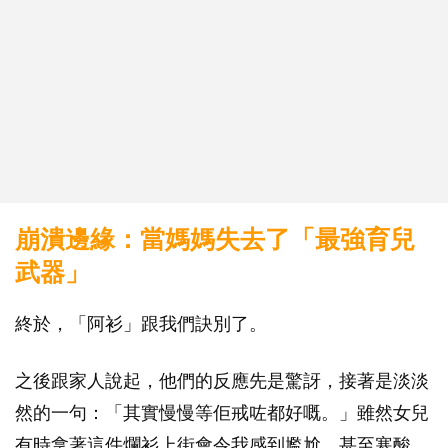
崩潰邊緣：當媽媽失去了「最強育兒
武器」
終於，「阿衫」跟我們訣別了。
之後跟家人說起，他們的反應先是驚訝，接著是淡淡
然的一句：「其實慢慢等佢戒咗都好嘅。」雖然女兒
有時拿著這件爛衫上街會令我感到尷尬，甚至寒酸，