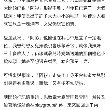
衣服，但不知為何女兒會看上它，只知道她從幾個月
大開始已跟「阿衫」形影不離，即使它已穿了一大個
破洞；即使長出了許多大大小小的毛頭；即使別人看
來它只是一塊爛布，女兒仍視它如寶。
愛屋及烏，「阿衫」也慢慢在我心中建立了一定地
位。我曾幻想女兒婚後仍會珍藏著它，就像我妹妹，
三十多歲人了，仍珍藏著兒時媽媽送她的那個橙色小
鴨枕頭，她甚至想過在婚照上給它預留一席。
可惜事與願違，「阿衫」走失了！你不會知道女兒那
刻哭得有多難過，而我，又有多不知所措。
我開始把記憶重組，先致電大廈管理員查問，然後又
沿著地鐡站前往playgroup的路，來來回回走了兩