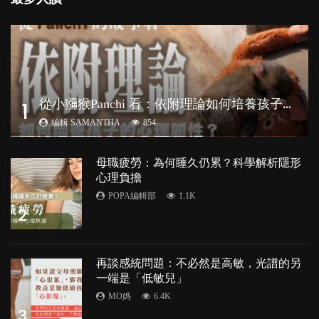
從
小獼猴Panchi 看：依附理論如何培養孩子心理韌性？
1
編輯 SAMANTHA
854
母職疲勞：為何睡久仍累？科學解析隱形
心理負擔
POPA編輯部
1.1K
2
再談感統問題：不必然是高敏，光譜的另
一端是「低敏兒」
MO媽
6.4K
3