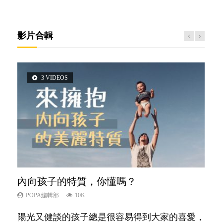
影片合輯
3 VIDEOS
5 VIDEOS
2 VIDEOS
6 VIDEOS
14 VIDEOS
內向孩子的特質，你懂嗎？
夫妻必看！經營婚姻，沒捷徑
想孩子學好外語，點做好？
愛孩子也別忘了愛自己，父母如何關顧自
新手父母不用怕
己的身心靈？
POPA編輯部
POPA編輯部
POPA編輯部
POPA編輯部
10K
22.9K
9.9K
16.3K
POPA編輯部
14.8K
陽光又健談的孩子總是很容易得到大家的喜愛，
你是不是也曾經以為只要跟相愛的人結婚，就自
有人話學多種語言越早開始越好，有人卻說一時
相信許多人初為人父母，由懷孕開始到孩子呱呱