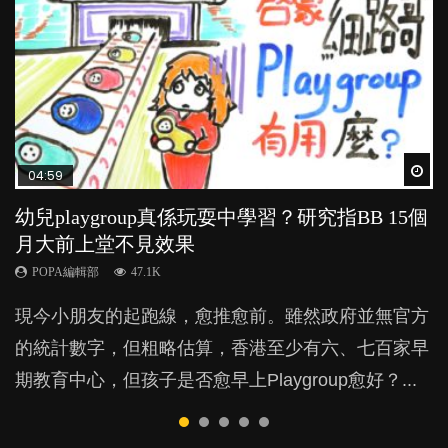
Wat
Wat
Wat
Wat
Wat
04:59
03:39
03:02
04:06
03:41
幼兒playgroup真係玩耍中學習？研究指BB 15個
幼稚園遊戲課 如何刺激幼兒自發學習取代獎勵
老公患產後憂鬱症對BB的影響
全職好？在職好？｜全職媽媽與在職媽媽的壓
BB口腔期乜都放入口，父母該制止還是放手？
月大前上堂不見效果
與懲罰？
力與價值
POPA編輯部
POPA編輯部
15.9K
25.5K
POPA編輯部
POPA編輯部
POPA編輯部
47.1K
33.1K
25.8K
BB出生後，不止媽媽，爸爸也有機會患上產後抑
BB最喜歡隨手拿起什麼都放入口中，有人說一旦養
現今小朋友的起跑線，愈推愈前。雖然政府並無官方
由美國學者所創的 tools of the mind 課程，學生以遊
許多媽媽心底可能都有一刻掙扎過：究竟全職好，還
鬱，影響日常生活，嚴重的甚至會有自殺，或傷害小
成吮手指的習慣，大個就很難戒，但原來一刀切阻止
的統計數字，但粗略估算，香港至少有六、七百家早
戲方式學習，學術能力和自制能力亦明顯比其他小朋
是在職好。雖說每個家庭都有自己的獨特狀況和考慮
朋友的念頭。但為何爸爸患上產後抑鬱往往難以察
他們放東西入口，隨時會影響孩子的身心發展？...
期教育中心，但孩子是否愈早上Playgroup愈好？...
友優勝，到底這課程有何特別之處？...
因素，但原來全職和在職媽媽所養育的子女其實都各
覺？...
有擅長。...