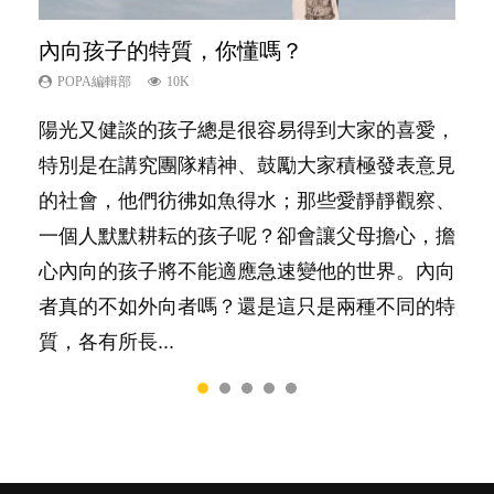
內向孩子的特質，你懂嗎？
愛孩子也別忘了愛自己，父母如何關顧自
夫妻必看！經營婚姻，沒捷徑
想孩子學好外語，點做好？
新手父母不用怕
己的身心靈？
POPA編輯部
POPA編輯部
POPA編輯部
POPA編輯部
10K
22.9K
9.9K
16.3K
POPA編輯部
14.8K
陽光又健談的孩子總是很容易得到大家的喜愛，
你是不是也曾經以為只要跟相愛的人結婚，就自
有人話學多種語言越早開始越好，有人卻說一時
相信許多人初為人父母，由懷孕開始到孩子呱呱
照顧孩子衣食住行、陪同兒女應對功課測驗，還
特別是在講究團隊精神、鼓勵大家積極發表意見
然能走到白頭，但生了孩子卻發現事情不如你所
間太多語言，會令孩子感到混淆，到底誰是誰
落地，心中都有數之不盡的問題～這裡一次過集
要陪玩製造親子時間，尚要處理家中雜項要
的社會，他們彷彿如魚得水；那些愛靜靜觀察、
料？ 經營婚姻，不如我們想像的簡單，卻也不
非？聽聽專家怎樣說，解開語言學習的迷思～...
合我們以往製作過的相關短片。 這段路讓我們
務……當父母的，有千百個任務要做。可惜，有
一個人默默耕耘的孩子呢？卻會讓父母擔心，擔
是大家說得那麼難。一起來認識婚姻的真相！...
跟你同行～...
一樣重要至極的，總被遺漏——關注自己的情緒
心內向的孩子將不能適應急速變他的世界。內向
和心理健康。...
者真的不如外向者嗎？還是這只是兩種不同的特
質，各有所長...