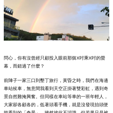
問心，你有沒曾經只顧投入眼前那個X吋乘X吋的螢
幕，而錯過了什麼？
前陣子一家三口到墾丁旅行，黃昏之時，我們在海邊
車站候車，無意間我看到天空正掛著雙彩虹，遇到奇
景自然難掩興奮。但同樣在車站等車的一班年輕人，
大家卻各顧各的，低著頭看手機，就是沒發現抬頭便
能看到的「奇景」。雖然彼此不認識，但若果只是被