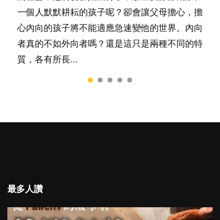
務……當父母的，有千百個任務要做。可惜，有
一個人默默耕耘的孩子呢？卻會讓父母擔心，擔
是大家說得那麼難。一起來認識婚姻的真相！...
一樣重要至極的，總被遺漏——關注自己的情緒
心內向的孩子將不能適應急速變他的世界。內向
和心理健康。...
者真的不如外向者嗎？還是這只是兩種不同的特
質，各有所長...
最多人讚