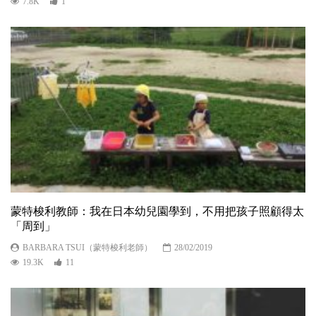
7.8K
1
蒙特梭利教師：我在日本幼兒園學到，不用把孩子照顧得太
「周到」
BARBARA TSUI（蒙特梭利老師）
28/02/2019
19.3K
11