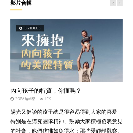
影片合輯
3 VIDEOS
2 VIDEOS
5 VIDEOS
6 VIDEOS
6 VIDEOS
內向孩子的特質，你懂嗎？
想孩子學好外語，點做好？
夫妻必看！經營婚姻，沒捷徑
孩子能力天注定？
愛孩子也別忘了愛自己，父母如何關顧自
己的身心靈？
POPA編輯部
POPA編輯部
POPA編輯部
POPA編輯部
10K
9.9K
22.9K
7.9K
POPA編輯部
14.8K
陽光又健談的孩子總是很容易得到大家的喜愛，
有人話學多種語言越早開始越好，有人卻說一時
你是不是也曾經以為只要跟相愛的人結婚，就自
很多父母都希望孩子係個「叻仔叻女」，學業別
照顧孩子衣食住行、陪同兒女應對功課測驗，還
特別是在講究團隊精神、鼓勵大家積極發表意見
間太多語言，會令孩子感到混淆，到底誰是誰
然能走到白頭，但生了孩子卻發現事情不如你所
太差，日常自理井井有條。這樣的孩子是萬中無
要陪玩製造親子時間，尚要處理家中雜項要
的社會，他們彷彿如魚得水；那些愛靜靜觀察、
非？聽聽專家怎樣說，解開語言學習的迷思～...
料？ 經營婚姻，不如我們想像的簡單，卻也不
一，還是魚與熊掌，不能兼得？...