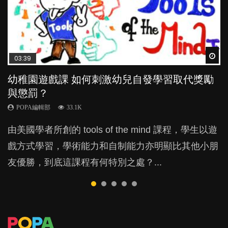
Wat
Wat
Wat
Wat
Wat
03:39
04:59
03:02
04:06
04:18
幼稚園遊戲課 如何刺激幼兒自發學習取代獎勵
幼兒playgroup真係玩耍中學習？研究指BB 15個
老公患產後憂鬱症對BB的影響
全職好？在職好？｜全職媽媽與在職媽媽的壓
凡事以BB為中心，就係好爸媽？｜別忽視父母
與懲罰？
月大前上堂不見效果
力與價值
的身心虛耗
POPA編輯部
15.9K
POPA編輯部
POPA編輯部
POPA編輯部
POPA編輯部
33.1K
47.1K
25.8K
31.5K
BB出生後，不止媽媽，爸爸也有機會患上產後抑
由美國學者所創的 tools of the mind 課程，學生以遊
現今小朋友的起跑線，愈推愈前。雖然政府並無官方
許多媽媽心底可能都有一刻掙扎過：究竟全職好，還
父母日夜無間、身心俱疲地照顧BB，如何做到正向
鬱，影響日常生活，嚴重的甚至會有自殺，或傷害小
戲方式學習，學術能力和自制能力亦明顯比其他小朋
的統計數字，但粗略估算，香港至少有六、七百家早
是在職好。雖說每個家庭都有自己的獨特狀況和考慮
教養？部份父母更會為了小朋友放棄自己的嗜好、減
朋友的念頭。但為何爸爸患上產後抑鬱往往難以察
友優勝，到底這課程有何特別之處？...
期教育中心，但孩子是否愈早上Playgroup愈好？...
因素，但原來全職和在職媽媽所養育的子女其實都各
少出席朋友聚會等等，你以為會換來美好的親子關
覺？...
有擅長。...
係，有助小朋友成長，但原來父母身心虛耗對孩子的
成長可能有意想不到的影響！...