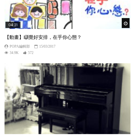
Wat
04:21
【動畫】瞓覺好安排，在乎你心態？
POPA編輯部
15/03/2017
34.9K
572