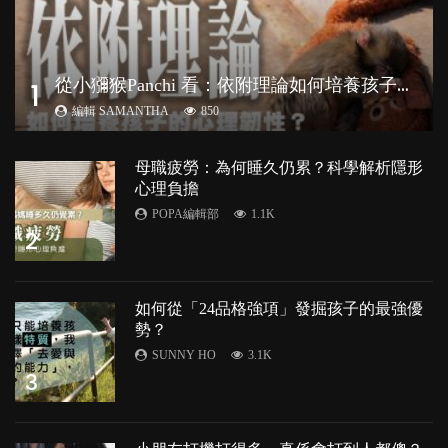
從
小獼猴Panchi 看：依附理論如何培養孩子心理韌性？
1
編輯 SAMANTHA
850
母職疲勞：為何睡久仍累？科學解析隱形
心理負擔
POPA編輯部
1.1K
2
如何從「24品格強項」發掘孩子的最強優
勢？
SUNNY HO
3.1K
3