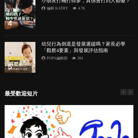
小朋友打機打得多，真係會打到人都傻？
編輯 KATHY
4.7K
4
幼兒行為倒退是發展遲緩嗎？家長必學
「觀察4要素」與發展評估指南
POPA編輯部
284
5
最受歡迎短片