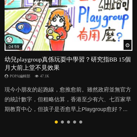
Wat
Wat
Wat
Wat
Wat
04:59
03:39
04:06
03:02
04:18
幼兒playgroup真係玩耍中學習？研究指BB 15個
幼稚園遊戲課 如何刺激幼兒自發學習取代獎勵
全職好？在職好？｜全職媽媽與在職媽媽的壓
老公患產後憂鬱症對BB的影響
凡事以BB為中心，就係好爸媽？｜別忽視父母
月大前上堂不見效果
與懲罰？
力與價值
的身心虛耗
POPA編輯部
15.9K
POPA編輯部
POPA編輯部
POPA編輯部
POPA編輯部
47.1K
33.1K
25.8K
31.5K
BB出生後，不止媽媽，爸爸也有機會患上產後抑
現今小朋友的起跑線，愈推愈前。雖然政府並無官方
由美國學者所創的 tools of the mind 課程，學生以遊
許多媽媽心底可能都有一刻掙扎過：究竟全職好，還
父母日夜無間、身心俱疲地照顧BB，如何做到正向
鬱，影響日常生活，嚴重的甚至會有自殺，或傷害小
的統計數字，但粗略估算，香港至少有六、七百家早
戲方式學習，學術能力和自制能力亦明顯比其他小朋
是在職好。雖說每個家庭都有自己的獨特狀況和考慮
教養？部份父母更會為了小朋友放棄自己的嗜好、減
朋友的念頭。但為何爸爸患上產後抑鬱往往難以察
期教育中心，但孩子是否愈早上Playgroup愈好？...
友優勝，到底這課程有何特別之處？...
因素，但原來全職和在職媽媽所養育的子女其實都各
少出席朋友聚會等等，你以為會換來美好的親子關
覺？...
有擅長。...
係，有助小朋友成長，但原來父母身心虛耗對孩子的
成長可能有意想不到的影響！...