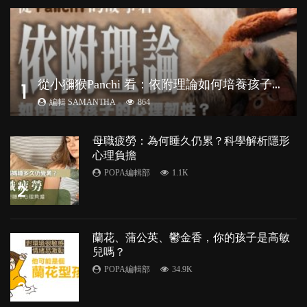
從
小獼猴Panchi 看：依附理論如何培養孩子心理韌性？
1
編輯 SAMANTHA
864
母職疲勞：為何睡久仍累？科學解析隱形
心理負擔
POPA編輯部
1.1K
2
蘭花、蒲公英、鬱金香，你的孩子是高敏
兒嗎？
POPA編輯部
34.9K
3