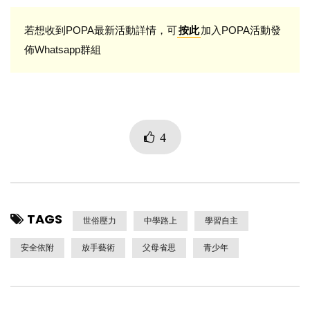
若想收到POPA最新活動詳情，可
加入POPA活動發
按此
佈Whatsapp群組
4
TAGS
世俗壓力
中學路上
學習自主
安全依附
放手藝術
父母省思
青少年