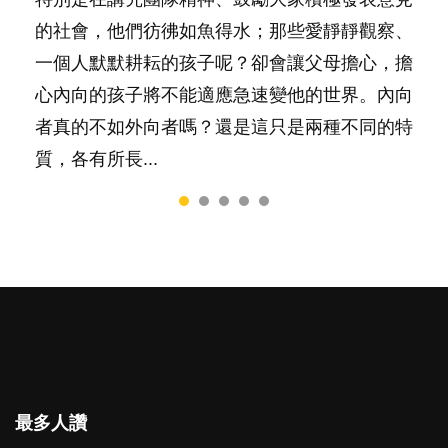
要陪玩製造親子時間，尚要處理家中雜項要
的社會，他們彷彿如魚得水；那些愛靜靜觀察、
料？ 經營婚姻，不如我們想像的簡單，卻也不
一，還是魚與熊掌，不能兼得？...
合我們以往製作過的相關短片。 這段路讓我們
務……當父母的，有千百個任務要做。可惜，有
一個人默默耕耘的孩子呢？卻會讓父母擔心，擔
是大家說得那麼難。一起來認識婚姻的真相！...
跟你同行～...
一樣重要至極的，總被遺漏——關注自己的情緒
心內向的孩子將不能適應急速變他的世界。內向
和心理健康。...
者真的不如外向者嗎？還是這只是兩種不同的特
質，各有所長...
最多人讚