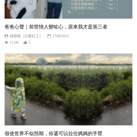
爸爸心聲｜前世情人變咗心，原來我才是第三者
鍾斯曉（註冊社工）
27/08/2021
12.6K
5
假使世界不似預期，你還可以拉住媽媽的手臂