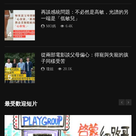
再談感統問題：不必然是高敏，光譜的另
一端是「低敏兒」
MO媽
6.4K
4
從兩部電影談父母偏心：得寵與失寵的孩
子同樣受苦
瓊姐
20.1K
5
最受歡迎短片