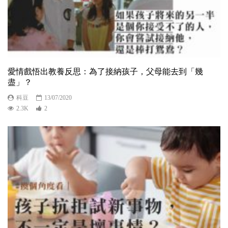
愛情戲悟出教養反思：為了接納孩子，父母能去到「幾
盡」？
科豆
13/07/2020
2.3K
2