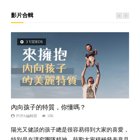
影片合輯
3 VIDEOS
5 VIDEOS
6 VIDEOS
6 VIDEOS
14 VIDEOS
內向孩子的特質，你懂嗎？
夫妻必看！經營婚姻，沒捷徑
孩子能力天注定？
愛孩子也別忘了愛自己，父母如何關顧自
新手父母不用怕
己的身心靈？
POPA編輯部
POPA編輯部
POPA編輯部
POPA編輯部
10K
22.9K
7.9K
16.3K
POPA編輯部
14.8K
陽光又健談的孩子總是很容易得到大家的喜愛，
你是不是也曾經以為只要跟相愛的人結婚，就自
很多父母都希望孩子係個「叻仔叻女」，學業別
相信許多人初為人父母，由懷孕開始到孩子呱呱
照顧孩子衣食住行、陪同兒女應對功課測驗，還
特別是在講究團隊精神、鼓勵大家積極發表意見
然能走到白頭，但生了孩子卻發現事情不如你所
太差，日常自理井井有條。這樣的孩子是萬中無
落地，心中都有數之不盡的問題～這裡一次過集