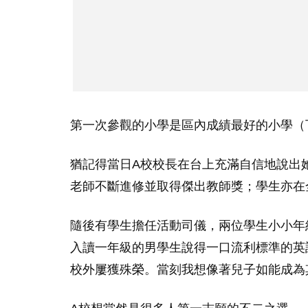
第一次參觀的小學是區內成績最好的小學（
猶記得當日A校校長在台上充滿自信地說出
老師不斷進修並取得傑出教師獎；學生亦在
隨後有學生擔任活動司儀，兩位學生小小年
入讀一年級的男學生說得一口流利標準的英
校外屢獲殊榮。當刻我想像著兒子如能成為