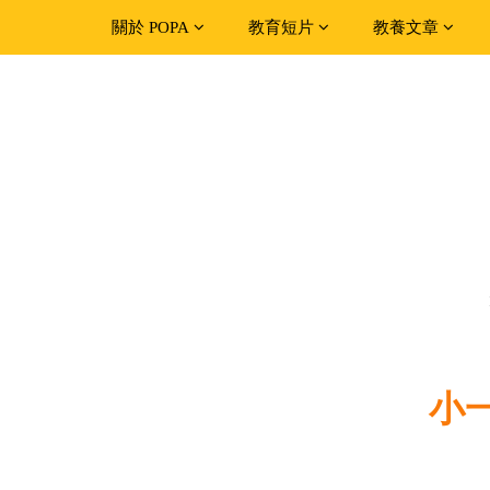
關於 POPA
教育短片
教養文章
小