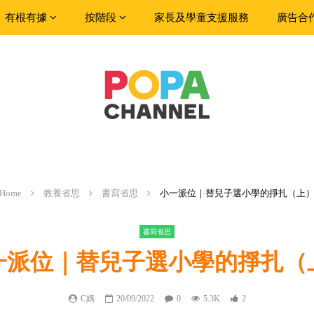
有根有據
按階段
家長及學童支援服務
廣告合
Home
教養省思
書寫省思
小一派位｜替兒子選小學的掙扎（上
書寫省思
一派位｜替兒子選小學的掙扎（
C媽
20/09/2022
0
5.3K
2