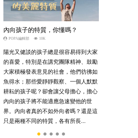
內向孩子的特質，你懂嗎？
想孩子學好外語，點做好？
夫妻必看！經營婚姻，沒捷徑
孩子能力天注定？
愛孩子也別忘了愛自己，父母如何
關顧自己的身心靈？
POPA編輯部
POPA編輯部
POPA編輯部
POPA編輯部
10K
9.9K
22.9K
7.9K
POPA編輯部
14.8K
陽光又健談的孩子總是很容易得到大家
有人話學多種語言越早開始越好，有人
你是不是也曾經以為只要跟相愛的人結
很多父母都希望孩子係個「叻仔叻
照顧孩子衣食住行、陪同兒女應對功課
的喜愛，特別是在講究團隊精神、鼓勵
卻說一時間太多語言，會令孩子感到混
婚，就自然能走到白頭，但生了孩子卻
女」，學業別太差，日常自理井井有
測驗，還要陪玩製造親子時間，尚要處
大家積極發表意見的社會，他們彷彿如
淆，到底誰是誰非？聽聽專家怎樣說，
發現事情不如你所料？ 經營婚姻，不
條。這樣的孩子是萬中無一，還是魚與
理家中雜項要務……當父母的，有千百
魚得水；那些愛靜靜觀察、一個人默默
解開語言學習的迷思～...
如我們想像的簡單，卻也不是大家說得
熊掌，不能兼得？...
個任務要做。可惜，有一樣重要至極
耕耘的孩子呢？卻會讓父母擔心，擔心
那麼難。一起來認識婚姻的真相！...
的，總被遺漏——關注自己的情緒和心
內向的孩子將不能適應急速變他的世
理健康。...
界。內向者真的不如外向者嗎？還是這
只是兩種不同的特質，各有所長...