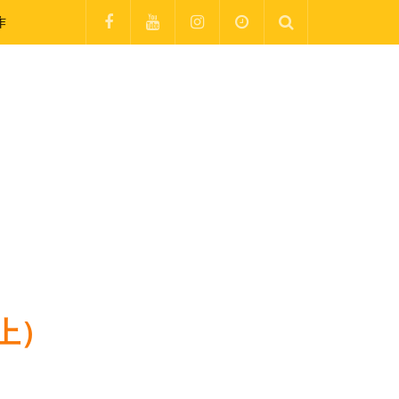
作
）
上）