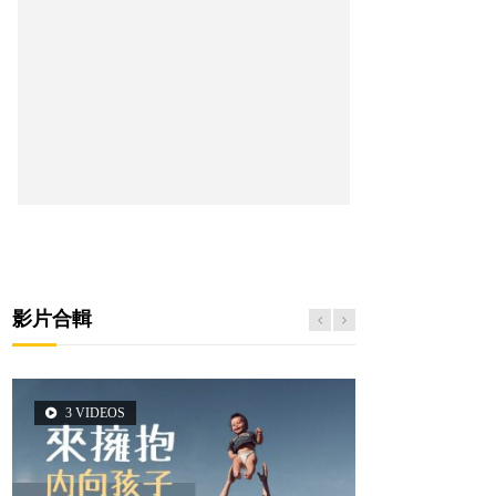
影片合輯
3 VIDEOS
2 VIDEOS
5 VIDEOS
6 VIDEOS
6 VIDEOS