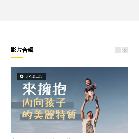
影片合輯
3 VIDEOS
2 VIDEOS
5 VIDEOS
6 VIDEOS
6 VIDEOS