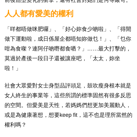
人人都有愛美的權利
「咩都唔做咪肥囉」、「好心妳食少啲啦」、「得閒
做下運動啦，成日係屋企都唔知妳做乜！」、「乜你
咁為食㗎？連阿仔啲嘢都食哂？」……最大打擊的，
莫過於產後一段日子還被讓座吧，「太太，妳坐
啦！」
社會大眾愛對女士身型品評頭足，鼓吹瘦身根本就是
女人終生的事業等，這些所謂的標準固然有很多反思
的空間。但愛美是天性，若媽媽們想更加美麗動人，
或是為健康著想，想要keep fit，這不也是理所當然的
權利嗎？