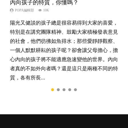
內向孩子的特質，你懂嗎？
想孩子學好外語，點做好？
夫妻必看！經營婚姻，沒捷徑
孩子能力天注定？
愛孩子也別忘了愛自己，父母如何關顧自
己的身心靈？
POPA編輯部
POPA編輯部
POPA編輯部
POPA編輯部
10K
9.9K
22.9K
7.9K
POPA編輯部
14.8K
陽光又健談的孩子總是很容易得到大家的喜愛，
有人話學多種語言越早開始越好，有人卻說一時
你是不是也曾經以為只要跟相愛的人結婚，就自
很多父母都希望孩子係個「叻仔叻女」，學業別
照顧孩子衣食住行、陪同兒女應對功課測驗，還
特別是在講究團隊精神、鼓勵大家積極發表意見
間太多語言，會令孩子感到混淆，到底誰是誰
然能走到白頭，但生了孩子卻發現事情不如你所
太差，日常自理井井有條。這樣的孩子是萬中無
要陪玩製造親子時間，尚要處理家中雜項要
的社會，他們彷彿如魚得水；那些愛靜靜觀察、
非？聽聽專家怎樣說，解開語言學習的迷思～...
料？ 經營婚姻，不如我們想像的簡單，卻也不
一，還是魚與熊掌，不能兼得？...
務……當父母的，有千百個任務要做。可惜，有
一個人默默耕耘的孩子呢？卻會讓父母擔心，擔
是大家說得那麼難。一起來認識婚姻的真相！...
一樣重要至極的，總被遺漏——關注自己的情緒
心內向的孩子將不能適應急速變他的世界。內向
和心理健康。...
者真的不如外向者嗎？還是這只是兩種不同的特
質，各有所長...