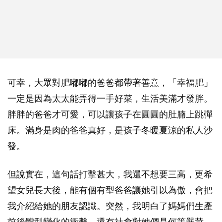
可幸，大眾對肥嘟嘟的爸爸都帶著善意，「幸福肥」
一定是因為太太能弄得一手好菜，生活美滿才發胖。
胖胖的爸爸才可愛，可以讓孩子在圓圓的肚腩上跳彈
床。滿身是肉的爸爸真好，是孩子冬暖夏涼的私人沙
發。
但說實在，這句話打擊甚大，我還不想要三高，更希
望女兒長大後，能有個有型爸爸讓她引以為傲，會把
我介紹給她的朋友認識。突然，我明白了媽媽們生產
前後體型變化的衝擊，還有社會對她們是何等嚴苛。