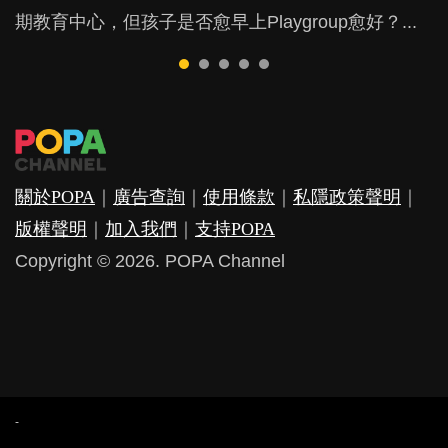
期教育中心，但孩子是否愈早上Playgroup愈好？...
友優勝，到底這課程有何特別之處？...
因素，但原來全職和在職媽媽所養育的子女其實都各
覺？...
有擅長。...
關於POPA
｜
廣告查詢
｜
使用條款
｜
私隱政策聲明
｜
版權聲明
｜
加入我們
｜
支持POPA
Copyright © 2026. POPA Channel
-