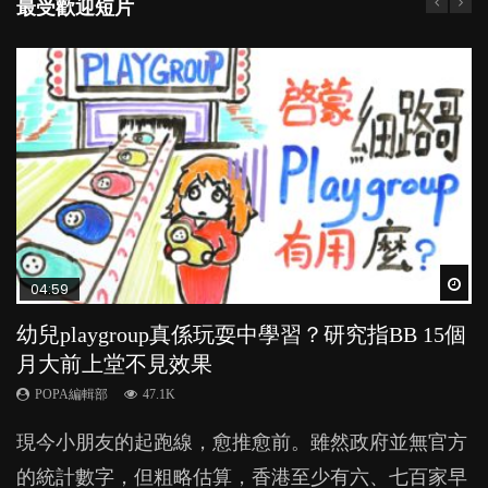
最受歡迎短片
Wat
Wat
Wat
Wat
Wat
04:59
03:39
03:02
04:06
03:41
幼兒playgroup真係玩耍中學習？研究指BB 15個
幼稚園遊戲課 如何刺激幼兒自發學習取代獎勵
老公患產後憂鬱症對BB的影響
全職好？在職好？｜全職媽媽與在職媽媽的壓
BB口腔期乜都放入口，父母該制止還是放手？
月大前上堂不見效果
與懲罰？
力與價值
POPA編輯部
POPA編輯部
15.9K
25.5K
POPA編輯部
POPA編輯部
POPA編輯部
47.1K
33.1K
25.8K
BB出生後，不止媽媽，爸爸也有機會患上產後抑
BB最喜歡隨手拿起什麼都放入口中，有人說一旦養
現今小朋友的起跑線，愈推愈前。雖然政府並無官方
由美國學者所創的 tools of the mind 課程，學生以遊
許多媽媽心底可能都有一刻掙扎過：究竟全職好，還
鬱，影響日常生活，嚴重的甚至會有自殺，或傷害小
成吮手指的習慣，大個就很難戒，但原來一刀切阻止
的統計數字，但粗略估算，香港至少有六、七百家早
戲方式學習，學術能力和自制能力亦明顯比其他小朋
是在職好。雖說每個家庭都有自己的獨特狀況和考慮
朋友的念頭。但為何爸爸患上產後抑鬱往往難以察
他們放東西入口，隨時會影響孩子的身心發展？...