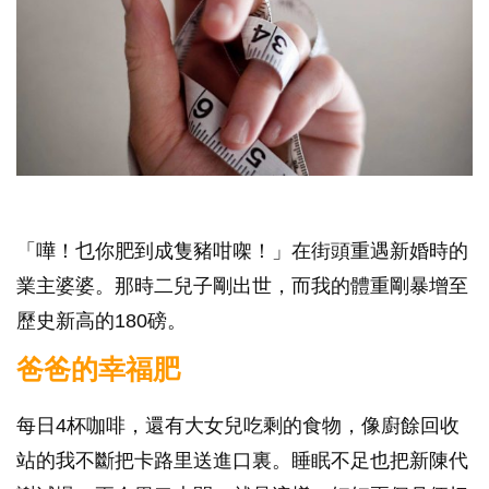
「嘩！乜你肥到成隻豬咁㗎！」在街頭重遇新婚時的
業主婆婆。那時二兒子剛出世，而我的體重剛暴增至
歷史新高的180磅。
爸爸的幸福肥
每日4杯咖啡，還有大女兒吃剩的食物，像廚餘回收
站的我不斷把卡路里送進口裏。睡眠不足也把新陳代