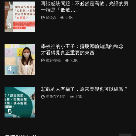
再談感統問題：不必然是高敏，光譜的另
一端是「低敏兒」
MO媽
6.4K
3
學校裡的小王子：擺脫灌輸知識的執念，
才看得見真正重要的東西
歡迎投稿
7.3K
4
悲觀的人有福了，原來樂觀也可以練習？
SUNNY HO
1.3K
5