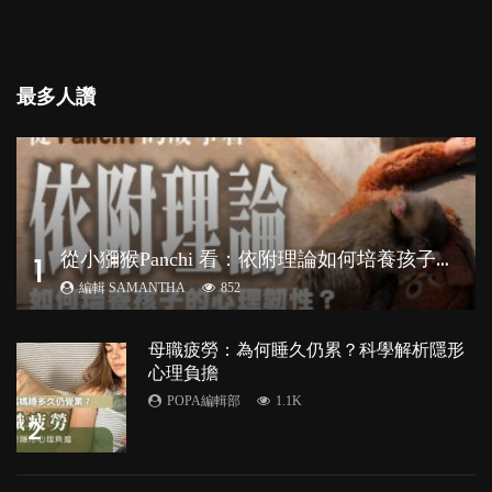
最多人讚
從
小獼猴Panchi 看：依附理論如何培養孩子心理韌性？
1
編輯 SAMANTHA
852
母職疲勞：為何睡久仍累？科學解析隱形
心理負擔
POPA編輯部
1.1K
2