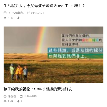
生活壓力大，令父母孩子齊齊 Screen Time 增！？
POPA編輯部
04/01/2021
2.9K
2
孩子給我的禮物：中年才相識的新知好友
傑爸爸
02/07/2019
4.7K
4