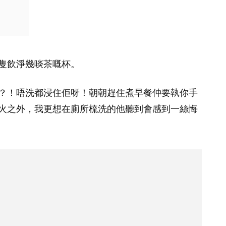
隻飲淨幾啖茶嘅杯。
？！唔洗都浸住佢呀！朝朝趕住煮早餐仲要執你手
火之外，我更想在廁所梳洗的他聽到會感到一絲悔