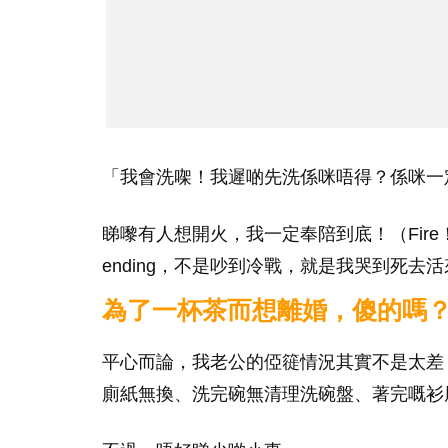
「我會洗㗎！我遲啲先洗係咪唔得？係咪一
睇嚟有人想開火，我一定奉陪到底！（Fire
ending，不是吵到冷戰，就是我哭到死去
為了一杯茶而想離婚，傻的嗎
平心而論，我老公的俹簁情況其實不是太差
廁紙無換、洗完碗無清理洗碗盤、著完嘅衫