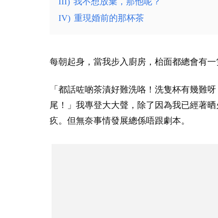
III)
我不想放棄，那他呢？
IV)
重現婚前的那杯茶
每朝起身，當我步入廚房，枱面都總會有一
「都話咗啲茶漬好難洗咯！洗隻杯有幾難呀
尾！」我專登大大聲，除了因為我已經著晒
疚。但無奈事情發展總係唔跟劇本。