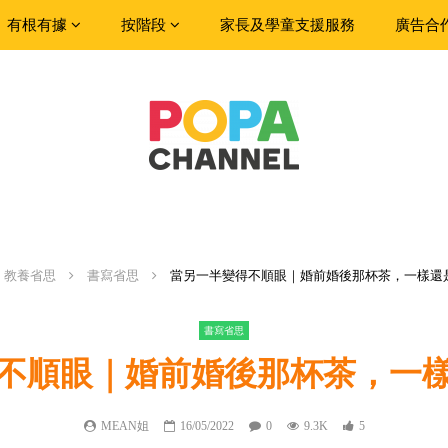
有根有據
按階段
家長及學童支援服務
廣告合
教養省思
書寫省思
當另一半變得不順眼｜婚前婚後那杯茶，一樣還
書寫省思
不順眼｜婚前婚後那杯茶，一
MEAN姐
16/05/2022
0
9.3K
5