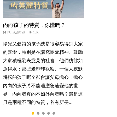
內向孩子的特質，你懂嗎？
夫妻必看！經營婚姻，沒捷徑
新手父母不用怕
想孩子學好外語，點做好？
孩子能力天注定？
POPA編輯部
POPA編輯部
POPA編輯部
POPA編輯部
POPA編輯部
10K
22.9K
16.3K
9.9K
7.9K
陽光又健談的孩子總是很容易得到大家
你是不是也曾經以為只要跟相愛的人結
相信許多人初為人父母，由懷孕開始到
有人話學多種語言越早開始越好，有人
很多父母都希望孩子係個「叻仔叻
的喜愛，特別是在講究團隊精神、鼓勵
婚，就自然能走到白頭，但生了孩子卻
孩子呱呱落地，心中都有數之不盡的問
卻說一時間太多語言，會令孩子感到混
女」，學業別太差，日常自理井井有
大家積極發表意見的社會，他們彷彿如
發現事情不如你所料？ 經營婚姻，不
題～這裡一次過集合我們以往製作過的
淆，到底誰是誰非？聽聽專家怎樣說，
條。這樣的孩子是萬中無一，還是魚與
魚得水；那些愛靜靜觀察、一個人默默
如我們想像的簡單，卻也不是大家說得
相關短片。 這段路讓我們跟你同行～...
解開語言學習的迷思～...
熊掌，不能兼得？...
耕耘的孩子呢？卻會讓父母擔心，擔心
那麼難。一起來認識婚姻的真相！...
內向的孩子將不能適應急速變他的世
界。內向者真的不如外向者嗎？還是這
只是兩種不同的特質，各有所長...