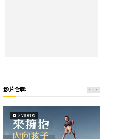
影片合輯
3 VIDEOS
5 VIDEOS
14 VIDEOS
2 VIDEOS
6 VIDEOS