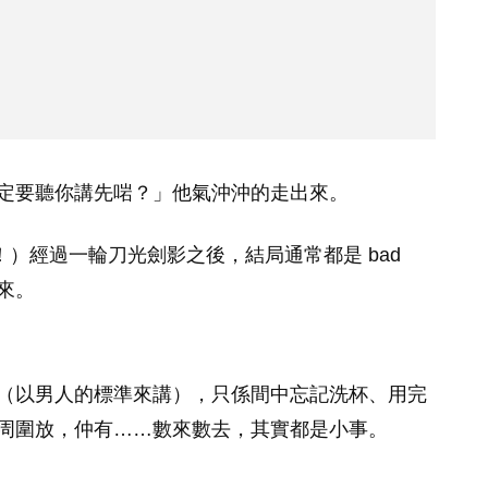
定要聽你講先啱？」他氣沖沖的走出來。
！）經過一輪刀光劍影之後，結局通常都是 bad
活來。
？
（以男人的標準來講），只係間中忘記洗杯、用完
周圍放，仲有……數來數去，其實都是小事。