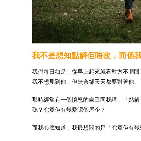
我不是想知點解佢唔改，而係
我們每日如是，從早上起來就看對方不順眼
我不想見到他，但無奈卻天天都要對著他。
那時經常有一個憤怒的自己同我講：「點解
聽？究竟佢有幾愛呢個屋企？」
而我心底知道，我最想問的是「究竟佢有幾