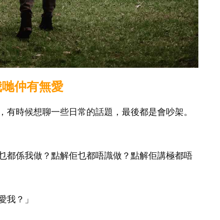
我哋仲有無愛
，有時候想聊一些日常的話題，最後都是會吵架。
乜都係我做？點解佢乜都唔識做？點解佢講極都唔
愛我？」