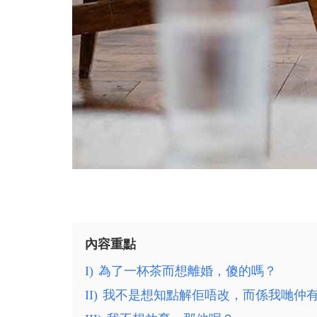
內容重點
I)
為了一杯茶而想離婚，傻的嗎？
II)
我不是想知點解佢唔改，而係我哋仲