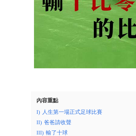
內容重點
I)
人生第一場正式足球比賽
II)
爸爸請收聲
III)
輸了十球