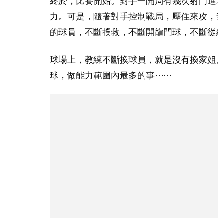
終於，比賽開始。對手一開局有幾次射門進
力。可是，隨著對手控制戰局，壓住來攻，
的球員，不斷撲救，不斷開龍門球，不斷從
球場上，教練不斷換球員，就是沒有換家姐
球，做能力範圍內最多的事⋯⋯