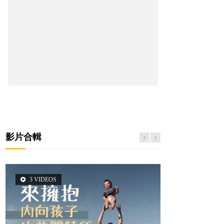
影片合輯
3 VIDEOS
2 VIDEOS
5 VIDEOS
6 VIDEOS
6 VIDEOS