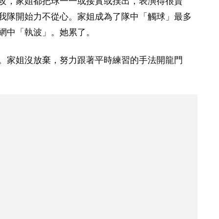
攻，家姐都把球一一或接實或撲出，表演得很賣
我隊開始力不從心。家姐成為了隊中「觸球」最多
網中「執波」。她累了。
。家姐沒放棄，努力跟著平時練習的手法開龍門