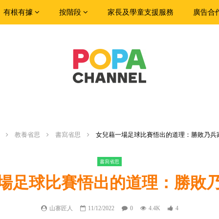
有根有據
按階段
家長及學童支援服務
廣告合
教養省思
書寫省思
女兒藉一場足球比賽悟出的道理：勝敗乃兵
書寫省思
場足球比賽悟出的道理：勝敗
山寨匠人
11/12/2022
0
4.4K
4