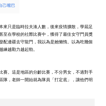
自己嘴巴
本來只是臨時拉夫湊人數，後來疫情擴散，學屆足
甚至在學校的社際比賽中，獲得了最佳女守門員獎
發配邊疆去守龍門，我以為是她懶惰。以為吃幾個
越練越勤力越起勁。
比賽。這是地區的分齡比賽，不分男女，不過對手
區隊，老師一開始就為隊員「打定底」，讓他們明