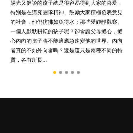
陽光又健談的孩子總是很容易得到大家的喜愛，
你是不是也曾經以為只要跟相愛的人結婚，就自
有人話學多種語言越早開始越好，有人卻說一時
很多父母都希望孩子係個「叻仔叻女」，學業別
照顧孩子衣食住行、陪同兒女應對功課測驗，還
特別是在講究團隊精神、鼓勵大家積極發表意見
然能走到白頭，但生了孩子卻發現事情不如你所
間太多語言，會令孩子感到混淆，到底誰是誰
太差，日常自理井井有條。這樣的孩子是萬中無
要陪玩製造親子時間，尚要處理家中雜項要
的社會，他們彷彿如魚得水；那些愛靜靜觀察、
料？ 經營婚姻，不如我們想像的簡單，卻也不
非？聽聽專家怎樣說，解開語言學習的迷思～...
一，還是魚與熊掌，不能兼得？...
務……當父母的，有千百個任務要做。可惜，有
一個人默默耕耘的孩子呢？卻會讓父母擔心，擔
是大家說得那麼難。一起來認識婚姻的真相！...
一樣重要至極的，總被遺漏——關注自己的情緒
心內向的孩子將不能適應急速變他的世界。內向
和心理健康。...
者真的不如外向者嗎？還是這只是兩種不同的特
質，各有所長...