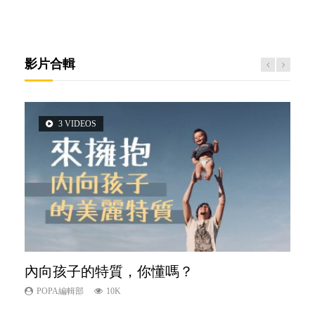
影片合輯
3 VIDEOS
5 VIDEOS
2 VIDEOS
6 VIDEOS
6 VIDEOS
內向孩子的特質，你懂嗎？
夫妻必看！經營婚姻，沒捷徑
想孩子學好外語，點做好？
孩子能力天注定？
愛孩子也別忘了愛自己，父母如何關顧自
己的身心靈？
POPA編輯部
POPA編輯部
POPA編輯部
POPA編輯部
10K
22.9K
9.9K
7.9K
POPA編輯部
14.8K