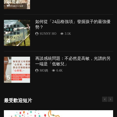
3
如何從「24品格強項」發掘孩子的最強優
勢？
SUNNY HO
3.1K
4
再談感統問題：不必然是高敏，光譜的另
一端是「低敏兒」
MO媽
6.4K
5
最受歡迎短片