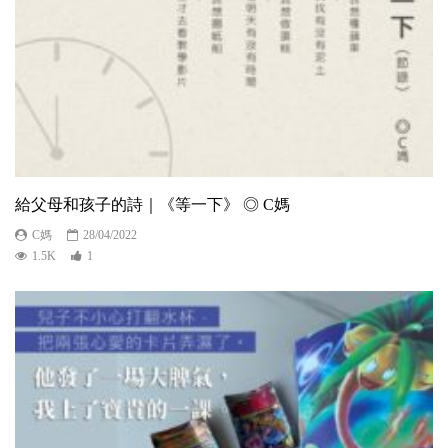
給父母和孩子的詩｜《等一下》 ◎ C媽
C媽
28/04/2022
1.5K
1