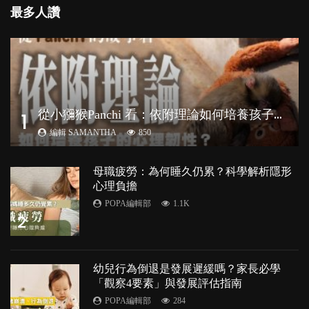
最多人讚
從
小獼猴Panchi 看：依附理論如何培養孩子心理韌性？
1
編輯 SAMANTHA
850
母職疲勞：為何睡久仍累？科學解析隱形
心理負擔
POPA編輯部
1.1K
2
幼兒行為倒退是發展遲緩嗎？家長必學
「觀察4要素」與發展評估指南
POPA編輯部
284