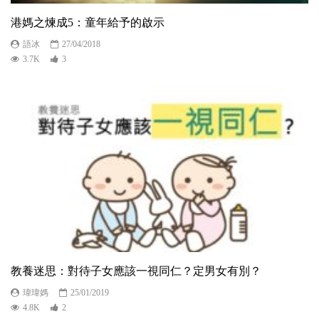
港媽之煉成5：童年給予的啟示
語冰
27/04/2018
3.7K
3
教養迷思：對待子女應該一視同仁？定男女有別？
瑋瑋媽
25/01/2019
4.8K
2