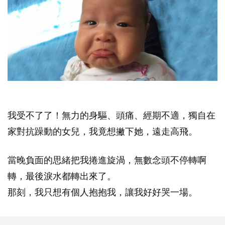
我受不了了！無力的身驅、頭痛、經期不適，獨自在
家對抗躁動的女兒，我竟想撇下她，遠走高飛。
當晚負面的思緒把我捲進旋渦，無數念頭不停轉啊
轉，最後淚水都轉出來了。
那刻，我只想有個人抱抱我，讓我好好哭一場。