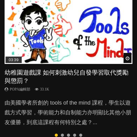
Wat
Wat
Wat
Wat
Wat
03:39
04:59
03:02
04:06
04:18
幼稚園遊戲課 如何刺激幼兒自發學習取代獎勵
幼兒playgroup真係玩耍中學習？研究指BB 15個
老公患產後憂鬱症對BB的影響
全職好？在職好？｜全職媽媽與在職媽媽的壓
凡事以BB為中心，就係好爸媽？｜別忽視父母
與懲罰？
月大前上堂不見效果
力與價值
的身心虛耗
POPA編輯部
15.9K
POPA編輯部
POPA編輯部
POPA編輯部
POPA編輯部
33.1K
47.1K
25.8K
31.5K
BB出生後，不止媽媽，爸爸也有機會患上產後抑
由美國學者所創的 tools of the mind 課程，學生以遊
現今小朋友的起跑線，愈推愈前。雖然政府並無官方
許多媽媽心底可能都有一刻掙扎過：究竟全職好，還
父母日夜無間、身心俱疲地照顧BB，如何做到正向
鬱，影響日常生活，嚴重的甚至會有自殺，或傷害小
戲方式學習，學術能力和自制能力亦明顯比其他小朋
的統計數字，但粗略估算，香港至少有六、七百家早
是在職好。雖說每個家庭都有自己的獨特狀況和考慮
教養？部份父母更會為了小朋友放棄自己的嗜好、減
朋友的念頭。但為何爸爸患上產後抑鬱往往難以察
友優勝，到底這課程有何特別之處？...
期教育中心，但孩子是否愈早上Playgroup愈好？...
因素，但原來全職和在職媽媽所養育的子女其實都各
少出席朋友聚會等等，你以為會換來美好的親子關
覺？...
有擅長。...
係，有助小朋友成長，但原來父母身心虛耗對孩子的