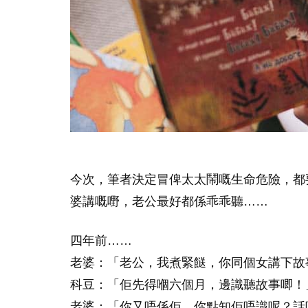
今次，筆者決定冒俾太太鬧嘅生命危險，都
婆講嘅嘢，老公最好都係乖乖聽……
四年前……
老婆：「老公，我煮緊餸，你同個女講下故
科豆：「佢先得嗰六個月，邊識聽故事唧！
老婆：「你又唔係佢，你點知佢唔識呢？話