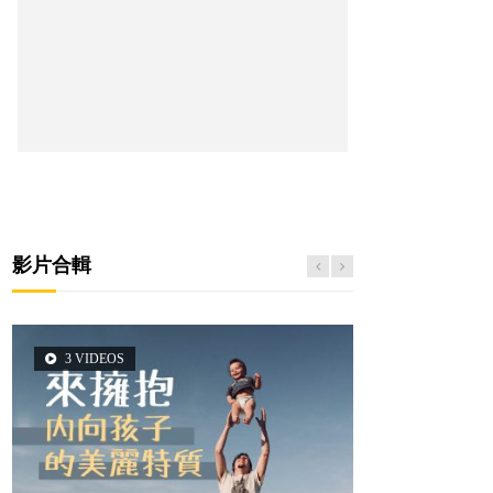
影片合輯
3 VIDEOS
5 VIDEOS
14 VIDEOS
2 VIDEOS
6 VIDEOS