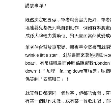
講故事咩！
既然決定咗要做，筆者就會盡力做好，筆者
埋連嬰兒都做到嘅自創動作，例如有攀爬畫面
成係大脾輕力震動佢、飛天畫面當然就變成
筆者仲會幫故事配樂。黑夜星空嘅畫面就唱返首”
twinkle little star”、划船畫面來著悠揚嘅”Row 
boat”、有吊橋嘅畫面仲唔係跳躍嘅”London bridg
down”！？加埋「falling down落張床
係笑到「四萬咁口」！
就算每日都講同一個故事，佢都唔會悶，直
有某一個動作未做，或有某一首歌未唱，而