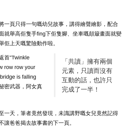
將一頁只得一句嘅幼兒故事，講得繪聲繪影，配合
就舉高佢隻手fing下佢隻腳、坐車嘅顛簸畫面就變
舉佢上天嘅驚險動作啦。
Twinkle
「共讀」擁有兩個
row row your
元素，只讀而沒有
e is falling
互動的話，也許只
」呢個秘密武器，阿女真
完成了一半！
至一天，筆者竟然發現，未識講野嘅女兒竟然記得
不讓爸爸揭去故事書的下一頁。