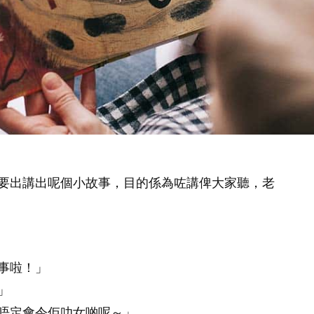
要出講出呢個小故事，目的係為咗講俾大家聽，老
事啦！」
」
唔定會令佢叻女啲呢～」