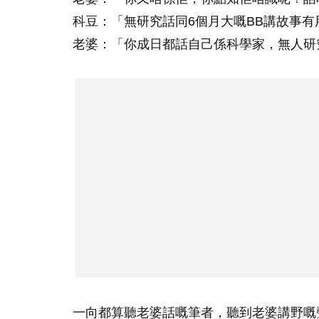
科豆：「無研究話同6個月大嘅BB講故事有
老婆：「你成日都話自己係科學家，無人研
一向都算聽老婆話嘅筆者，聽到老婆講野嘅