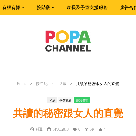
有根有據
按階段
家長及學童支援服務
廣告合
Home
按年紀
1-3歲
共讀的秘密跟女人的直覺
1-3歲
學前教育
書寫省思
共讀的秘密跟女人的直覺
科豆
14/05/2018
0
5K
4