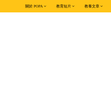
關於 POPA
教育短片
教養文章