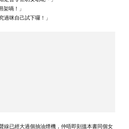
用架喎！」
究過咪自己試下囉！」
聲線已經大過個抽油煙機，仲唔即刻搵本書同個女