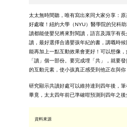
太太無時間聽，唯有寫出來同大家分享：原
好處㗎！紐約大學（NYU）醫學院的兒科助理教
讀都能使嬰兒將來對閱讀，語言及識字有長久嘅
讀，最好選擇合適嬰孩年紀的書，講嘅時候
能再加上一點互動效果會更好！可以想像，
「讀」個一部份。要完成埋「共」，就要發
的互動元素，使小孩真正感受到他正在與你
研究顯示共讀好處可以維持達到四年後，筆
畢竟，太太四年前已準確咁預測到四年之後
資料來源