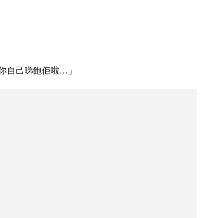
你自己睇飽佢啦…」