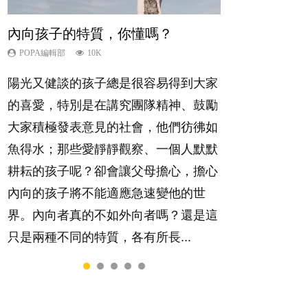
內向孩子的特質，你懂嗎？
夫妻必看！經營婚姻，沒捷徑
新手父母不用怕
想孩子學好外語，點做好？
孩子能力天注定？
POPA編輯部
POPA編輯部
POPA編輯部
POPA編輯部
POPA編輯部
10K
22.9K
16.3K
9.9K
7.9K
陽光又健談的孩子總是很容易得到大家
你是不是也曾經以為只要跟相愛的人結
相信許多人初為人父母，由懷孕開始到
有人話學多種語言越早開始越好，有人
很多父母都希望孩子係個「叻仔叻
的喜愛，特別是在講究團隊精神、鼓勵
婚，就自然能走到白頭，但生了孩子卻
孩子呱呱落地，心中都有數之不盡的問
卻說一時間太多語言，會令孩子感到混
女」，學業別太差，日常自理井井有
大家積極發表意見的社會，他們彷彿如
發現事情不如你所料？ 經營婚姻，不
題～這裡一次過集合我們以往製作過的
淆，到底誰是誰非？聽聽專家怎樣說，
條。這樣的孩子是萬中無一，還是魚與
魚得水；那些愛靜靜觀察、一個人默默
如我們想像的簡單，卻也不是大家說得
相關短片。 這段路讓我們跟你同行～...
解開語言學習的迷思～...
熊掌，不能兼得？...
耕耘的孩子呢？卻會讓父母擔心，擔心
那麼難。一起來認識婚姻的真相！...
內向的孩子將不能適應急速變他的世
界。內向者真的不如外向者嗎？還是這
只是兩種不同的特質，各有所長...