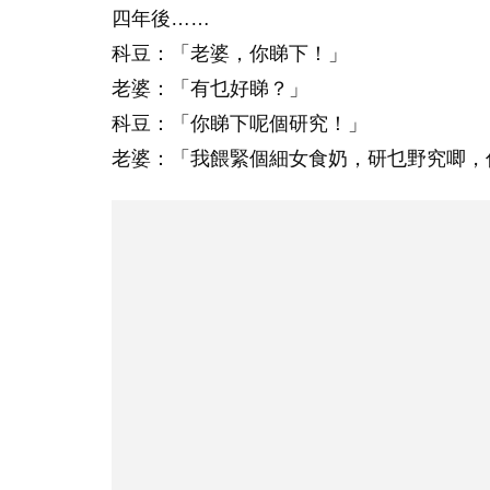
四年後……
科豆：「老婆，你睇下！」
老婆：「有乜好睇？」
科豆：「你睇下呢個研究！」
老婆：「我餵緊個細女食奶，研乜野究唧，