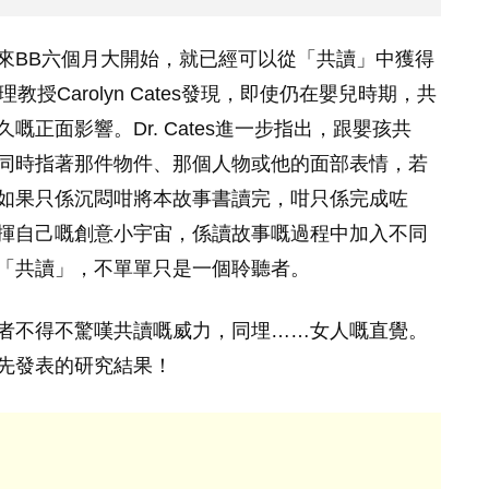
來BB六個月大開始，就已經可以從「共讀」中獲得
授Carolyn Cates發現，即使仍在嬰兒時期，共
正面影響。Dr. Cates進一步指出，跟嬰孩共
同時指著那件物件、那個人物或他的面部表情，若
如果只係沉悶咁將本故事書讀完，咁只係完成咗
揮自己嘅創意小宇宙，係讀故事嘅過程中加入不同
「共讀」，不單單只是一個聆聽者。
者不得不驚嘆共讀嘅威力，同埋……女人嘅直覺。
先發表的研究結果！