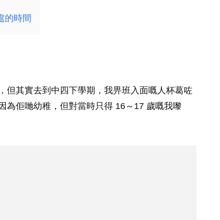
處的時間
，但其實去到中四下學期，我畀班入面嘅人杯葛咗
為佢哋幼稚，但對當時只得 16～17 歲嘅我嚟