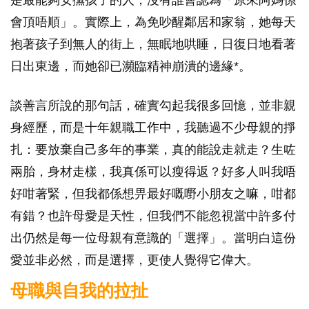
是最能夠安撫孩子的人，沒有誰會認為「原來阿媽係
會頂唔順」。實際上，為免吵醒鄰居和家翁，她每天
抱著孩子到無人的街上，無眠地哄睡，日復日地看著
日出東邊，而她卻已瀕臨精神崩潰的邊緣*。
談善言所說的那句話，確實勾起我很多回憶，並非親
身經歷，而是十年親職工作中，我聽過不少母親的掙
扎：要放棄自己多年的事業，真的能說走就走？生咗
兩胎，身材走樣，我真係可以瘦得返？好多人叫我唔
好咁著緊，但我都係想畀最好嘅嘢小朋友之嘛，咁都
有錯？也許母愛是天性，但我們不能忽視當中許多付
出仍然是每一位母親有意識的「選擇」。當明白這份
愛並非必然，而是選擇，更使人覺得它偉大。
母職與自我的拉扯