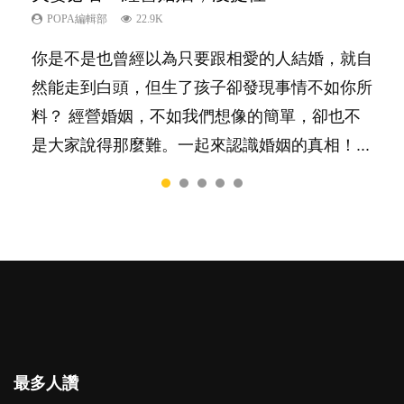
POPA編輯部
POPA編輯部
POPA編輯部
POPA編輯部
POPA編輯部
22.9K
10K
16.3K
9.9K
7.9K
你是不是也曾經以為只要跟相愛的人結婚，就自
陽光又健談的孩子總是很容易得到大家的喜愛，
相信許多人初為人父母，由懷孕開始到孩子呱呱
有人話學多種語言越早開始越好，有人卻說一時
很多父母都希望孩子係個「叻仔叻女」，學業別
然能走到白頭，但生了孩子卻發現事情不如你所
特別是在講究團隊精神、鼓勵大家積極發表意見
落地，心中都有數之不盡的問題～這裡一次過集
間太多語言，會令孩子感到混淆，到底誰是誰
太差，日常自理井井有條。這樣的孩子是萬中無
料？ 經營婚姻，不如我們想像的簡單，卻也不
的社會，他們彷彿如魚得水；那些愛靜靜觀察、
合我們以往製作過的相關短片。 這段路讓我們
非？聽聽專家怎樣說，解開語言學習的迷思～...
一，還是魚與熊掌，不能兼得？...
是大家說得那麼難。一起來認識婚姻的真相！...
一個人默默耕耘的孩子呢？卻會讓父母擔心，擔
跟你同行～...
心內向的孩子將不能適應急速變他的世界。內向
者真的不如外向者嗎？還是這只是兩種不同的特
質，各有所長...
最多人讚