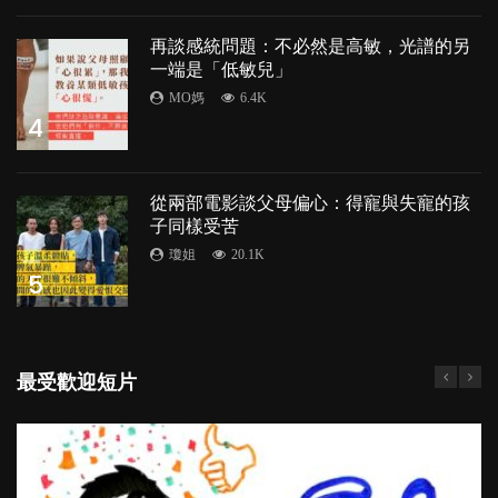
再談感統問題：不必然是高敏，光譜的另
一端是「低敏兒」
MO媽
6.4K
4
從兩部電影談父母偏心：得寵與失寵的孩
子同樣受苦
瓊姐
20.1K
5
最受歡迎短片