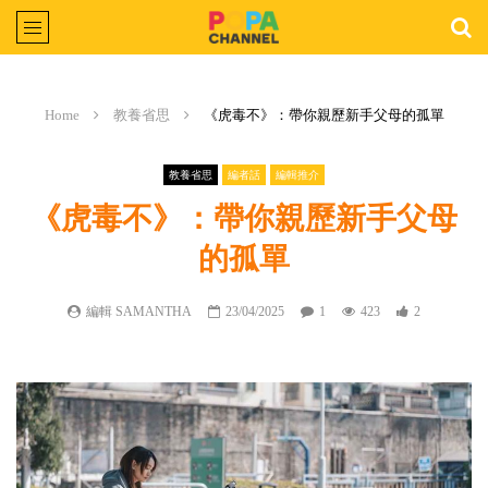
Home
教養省思
《虎毒不》：帶你親歷新手父母的孤單
教養省思
編者話
編輯推介
《虎毒不》：帶你親歷新手父母
的孤單
編輯 SAMANTHA
23/04/2025
1
423
2