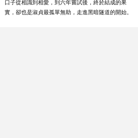
口子從相識到相愛，到六年嘗試後，終於結成的果
實，卻也是淑貞最孤單無助，走進黑暗隧道的開始。