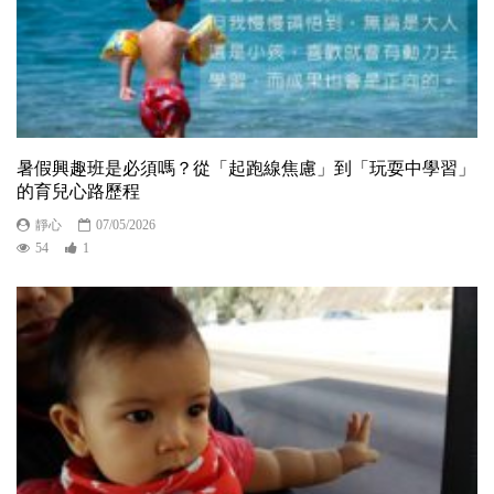
暑假興趣班是必須嗎？從「起跑線焦慮」到「玩耍中學習」
的育兒心路歷程
靜心
07/05/2026
54
1