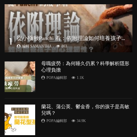
從
小獼猴Panchi 看：依附理論如何培養孩子心理韌性？
1
編輯 SAMANTHA
863
母職疲勞：為何睡久仍累？科學解析隱形
心理負擔
POPA編輯部
1.1K
2
蘭花、蒲公英、鬱金香，你的孩子是高敏
兒嗎？
POPA編輯部
34.9K
3