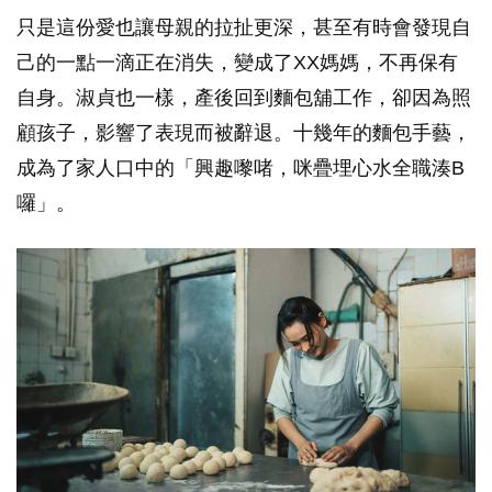
只是這份愛也讓母親的拉扯更深，甚至有時會發現自
己的一點一滴正在消失，變成了XX媽媽，不再保有
自身。淑貞也一樣，產後回到麵包舖工作，卻因為照
顧孩子，影響了表現而被辭退。十幾年的麵包手藝，
成為了家人口中的「興趣嚟啫，咪疊埋心水全職湊B
囉」。