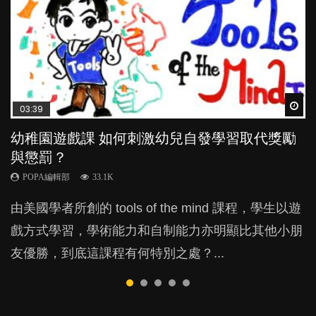
Wat
Wat
Wat
Wat
Wat
03:39
04:59
03:02
04:06
04:18
幼稚園遊戲課 如何刺激幼兒自發學習取代獎勵
幼兒playgroup真係玩耍中學習？研究指BB 15個
老公患產後憂鬱症對BB的影響
全職好？在職好？｜全職媽媽與在職媽媽的壓
凡事以BB為中心，就係好爸媽？｜別忽視父母
與懲罰？
月大前上堂不見效果
力與價值
的身心虛耗
POPA編輯部
15.9K
POPA編輯部
POPA編輯部
POPA編輯部
POPA編輯部
33.1K
47.1K
25.8K
31.5K
BB出生後，不止媽媽，爸爸也有機會患上產後抑
由美國學者所創的 tools of the mind 課程，學生以遊
現今小朋友的起跑線，愈推愈前。雖然政府並無官方
許多媽媽心底可能都有一刻掙扎過：究竟全職好，還
父母日夜無間、身心俱疲地照顧BB，如何做到正向
鬱，影響日常生活，嚴重的甚至會有自殺，或傷害小
戲方式學習，學術能力和自制能力亦明顯比其他小朋
的統計數字，但粗略估算，香港至少有六、七百家早
是在職好。雖說每個家庭都有自己的獨特狀況和考慮
教養？部份父母更會為了小朋友放棄自己的嗜好、減
朋友的念頭。但為何爸爸患上產後抑鬱往往難以察
友優勝，到底這課程有何特別之處？...
期教育中心，但孩子是否愈早上Playgroup愈好？...
因素，但原來全職和在職媽媽所養育的子女其實都各
少出席朋友聚會等等，你以為會換來美好的親子關
覺？...
有擅長。...
係，有助小朋友成長，但原來父母身心虛耗對孩子的
成長可能有意想不到的影響！...