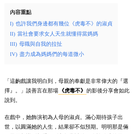
內容重點
I)
也許我們身邊都有幾位《虎毒不》的淑貞
II)
當社會要求女人天生就懂得當媽媽
III)
母職與自我的拉扯
IV)
盡力成為媽媽們的每道微小
「這齣戲讓我明白到，母親的奉獻是非常偉大的『選
擇』。」談善言在那場
《虎毒不》
的影後分享會如此
說到。
在戲中，她飾演初為人母的淑貞。滿心期待孩子出
世，以圓滿她的人生，結果卻不似預期。明明那是倆