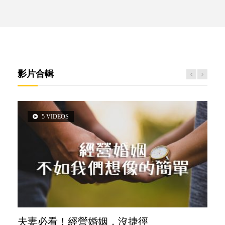
影片合輯
5 VIDEOS
3 VIDEOS
14 VIDEOS
2 VIDEOS
6 VIDEOS
夫妻必看！經營婚姻，沒捷徑
內向孩子的特質，你懂嗎？
新手父母不用怕
想孩子學好外語，點做好？
孩子能力天注定？