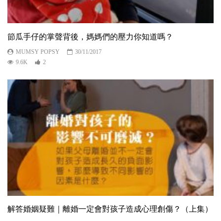
節瓜手仔的掌聲背後，媽媽們的壓力你知道嗎？
MUMSY POPSY
30/11/2017
9.6K
2
解答婚姻疑難｜離婚一定會對孩子造成心理創傷？（上集）