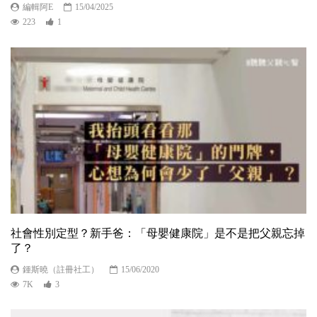
編輯阿E
15/04/2025
223
1
社會性別定型？新手爸：「母嬰健康院」是不是把父親忘掉
了？
鍾斯曉（註冊社工）
15/06/2020
7K
3