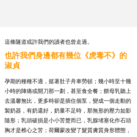
這條隧道或許我們的讀者也曾走過。
也許我們身邊都有幾位《虎毒不》的
淑貞
孕期的種種不適，挺著肚子舟車勞頓；幾小時至十幾
小時的陣痛或開刀那一劃，甚至食全餐；餵母乳聽上
去溫馨無比，更多時卻是插住個泵，變成一個走動的
製奶器，有奶還好，奶量不足時，那無形的壓力如影
隨形；乳頭破損是小小苦楚而已，乳腺堵塞化作石頭
胸才是椎心之苦；荷爾蒙改變了髮質膚質身形體態，