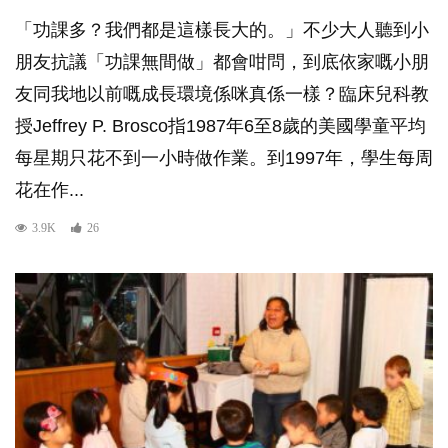
「功課多？我們都是這樣長大的。」不少大人聽到小
朋友抗議「功課無間做」都會咁問，到底依家嘅小朋
友同我地以前嘅成長環境係咪真係一樣？臨床兒科教
授Jeffrey P. Brosco指1987年6至8歲的美國學童平均
每星期只花不到一小時做作業。到1997年，學生每周
花在作...
3.9K
26