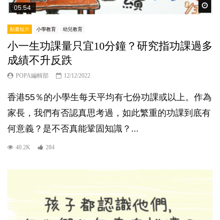
Wat
05:54
動畫短片
小學教育
幼兒教育
小一生功課量只宜10分鐘？研究指功課過多
成績不升反跌
POPA編輯部
12/12/2022
香港55％的小學生每天平均有七份功課或以上。作為
家長，我們有否認真思考過，如此繁重的功課到底有
何意義？是不否真能鞏固知識？...
40.2K
284