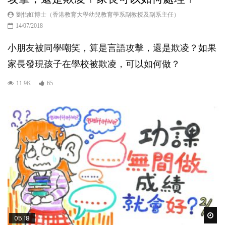
劉怡虹博士（香港教育大學幼兒教育學系副教授及副系主任）
14/07/2018
小朋友被同學嘲笑，算是言語攻擊，還是欺凌？如果
家長發現孩子在學校被欺凌，可以如何做？
11.9K
65
Wat
05:18