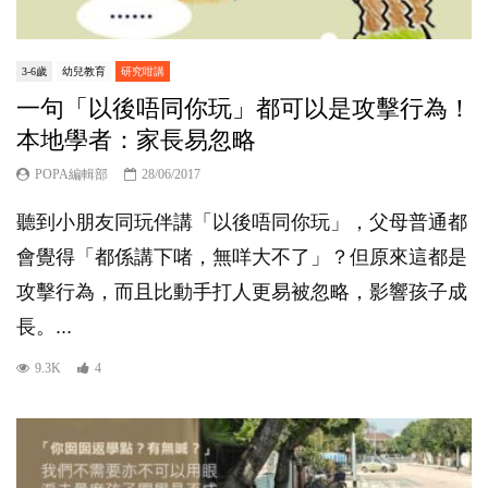
3-6歲
幼兒教育
研究咁講
一句「以後唔同你玩」都可以是攻擊行為！
本地學者：家長易忽略
POPA編輯部
28/06/2017
聽到小朋友同玩伴講「以後唔同你玩」，父母普通都
會覺得「都係講下啫，無咩大不了」？但原來這都是
攻擊行為，而且比動手打人更易被忽略，影響孩子成
長。...
9.3K
4