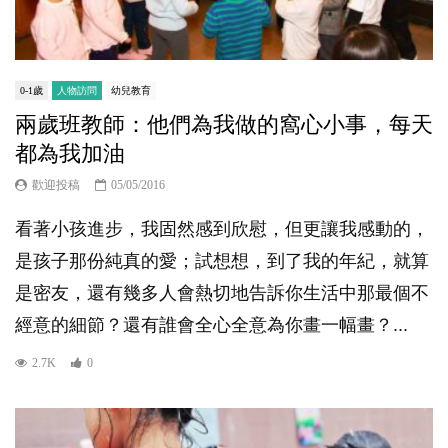
0-1歲
人物訪問
幼兒教育
兩歲班教師：他們為我做的窩心小事，每天
都為我加油
歡迎投稿
05/05/2016
看著小孩進步，我固然感到欣慰，但更讓我感動的，
是孩子那份純真的愛；試想想，到了我的年紀，就算
是密友，還有幾多人會熱切地告訴你生活中那最個不
經意的細節？還有誰會全心全意為你畫一幅畫？...
2.7K
0