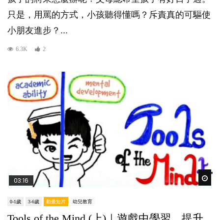
只是，用罵的方式，小孩聽得懂嗎？斥責真的可驅使
小朋友進步？...
6.3K
2
Wat
03:16
0-1歲
3-6歲
動畫短片
幼兒教育
Tools of the Mind (上)｜遊戲中學習，提升