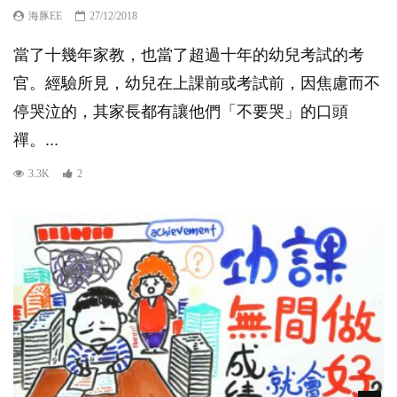
海豚EE
27/12/2018
當了十幾年家教，也當了超過十年的幼兒考試的考
官。經驗所見，幼兒在上課前或考試前，因焦慮而不
停哭泣的，其家長都有讓他們「不要哭」的口頭
禪。...
3.3K
2