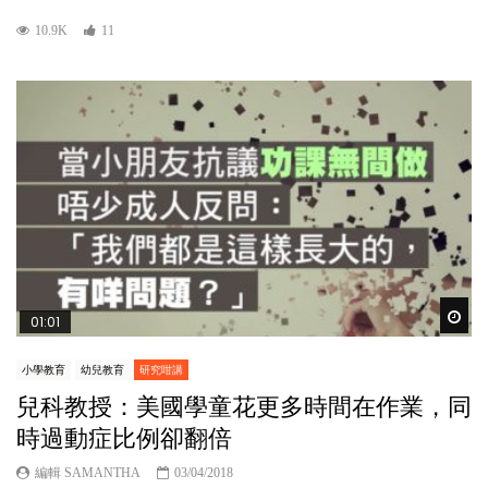
10.9K
11
Wat
01:01
小學教育
幼兒教育
研究咁講
兒科教授：美國學童花更多時間在作業，同
時過動症比例卻翻倍
編輯 SAMANTHA
03/04/2018