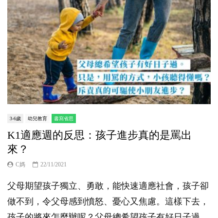
3-6歲
幼兒教育
書寫省思
K1適應週的反思：孩子進步真的是罵出
來？
C媽
22/11/2021
父母期望孩子獨立、勇敢，能快速適應社會，孩子卻
做不到，令父母感到憤怒、憂心又焦慮。這樣下去，
孩子的將來怎麼辦呢？父母總希望孩子有好日子過。