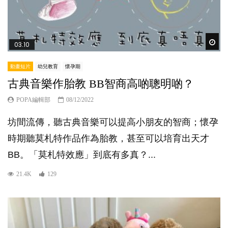
Wat
03:10
動畫短片
幼兒教育
懷孕期
古典音樂作胎教 BB智商高啲聰明啲？
POPA編輯部
08/12/2022
坊間流傳，聽古典音樂可以提高小朋友的智商；懷孕
時期聽莫札特作品作為胎教，甚至可以培育出天才
BB。「莫札特效應」到底有多真？...
21.4K
129