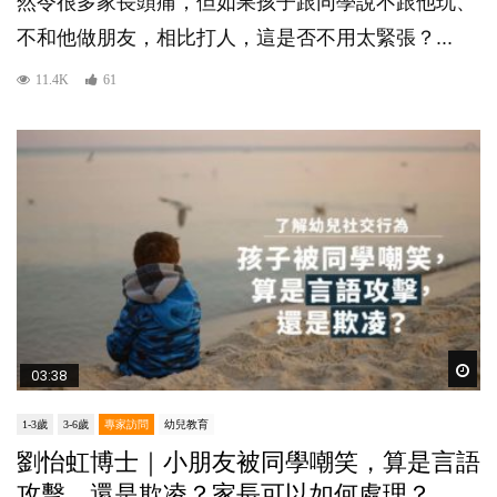
然令很多家長頭痛，但如果孩子跟同學說不跟他玩、
不和他做朋友，相比打人，這是否不用太緊張？...
11.4K
61
Wat
03:38
1-3歲
3-6歲
專家訪問
幼兒教育
劉怡虹博士｜小朋友被同學嘲笑，算是言語
攻擊，還是欺凌？家長可以如何處理？