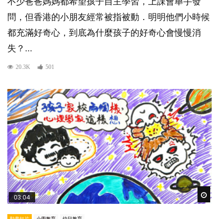
不少爸爸媽媽都希望孩子自主學習，上課會舉手發
問，但香港的小朋友經常被指被動．明明他們小時候
都充滿好奇心，到底為什麼孩子的好奇心會慢慢消
失？...
20.3K
501
Wat
03:04
動畫短片
小學教育
幼兒教育