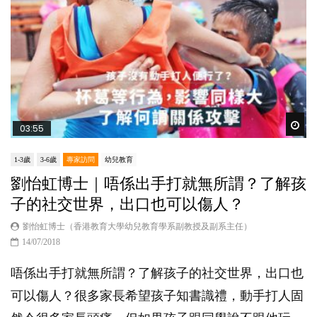
Wat
03:55
1-3歲
3-6歲
專家訪問
幼兒教育
劉怡虹博士｜唔係出手打就無所謂？了解孩
子的社交世界，出口也可以傷人？
劉怡虹博士（香港教育大學幼兒教育學系副教授及副系主任）
14/07/2018
唔係出手打就無所謂？了解孩子的社交世界，出口也
可以傷人？很多家長希望孩子知書識禮，動手打人固