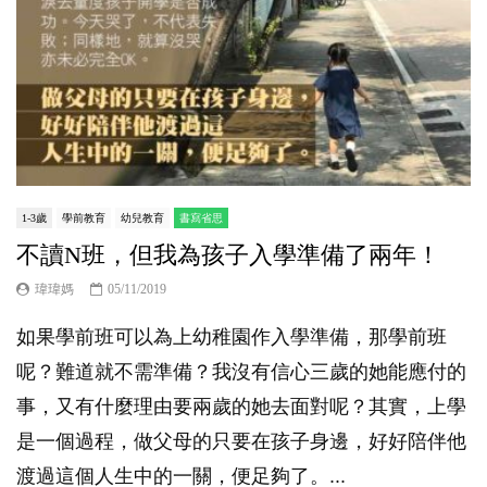
1-3歲
學前教育
幼兒教育
書寫省思
不讀N班，但我為孩子入學準備了兩年！
瑋瑋媽
05/11/2019
如果學前班可以為上幼稚園作入學準備，那學前班
呢？難道就不需準備？我沒有信心三歲的她能應付的
事，又有什麼理由要兩歲的她去面對呢？其實，上學
是一個過程，做父母的只要在孩子身邊，好好陪伴他
渡過這個人生中的一關，便足夠了。...