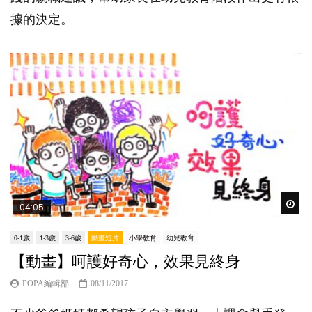
據的決定。
Wat
04:05
0-1歲
1-3歲
3-6歲
動畫短片
小學教育
幼兒教育
【動畫】呵護好奇心，效果見終身
POPA編輯部
08/11/2017