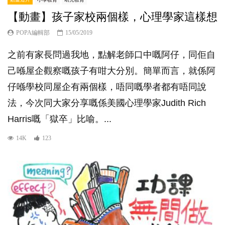
【動畫】孩子家校兩個樣，心理學家這樣想
POPA編輯部
15/05/2019
之前有家長問過我地，點解老師口中嘅阿仔，同佢自
己喺屋企觀察嘅孩子有咁大分別。簡單而言，就係阿
仔喺學校同屋企有兩個樣，唔同嘅學者都有唔同說
法，今次同大家分享嘅係美國心理學家Judith Rich
Harris嘅「獄卒」比喻。...
14K
123