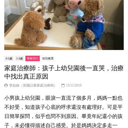
0-1歲
1-3歲
專家同行
幼兒教育
家庭治療師：孩子上幼兒園後一直哭，治療
中找出真正原因
李姑娘（英國註冊家庭治療師）
15/11/2019
小男孩上幼兒園，眼淚一直流了個多月，媽媽一點也
不好受，知道孩子心底的呼求還沒有處理好。可是平
日簡單探問，似乎也問不到原因。畢竟年紀還小的孩
子，未必懂得描述自己感受。於是媽媽決定多走一