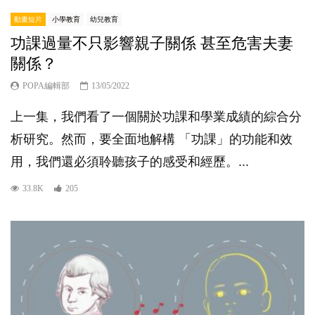
動畫短片
小學教育
幼兒教育
功課過量不只影響親子關係 甚至危害夫妻
關係？
POPA編輯部
13/05/2022
上一集，我們看了一個關於功課和學業成績的綜合分
析研究。然而，要全面地解構 「功課」的功能和效
用，我們還必須聆聽孩子的感受和經歷。...
33.8K
205