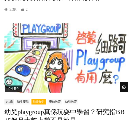
3.3K
2
Wat
04:59
0-1歲
初生嬰兒
動畫短片
學前教育
幼兒教育
幼兒playgroup真係玩耍中學習？研究指BB
15個月大前上堂不見效果
POPA編輯部
14/12/2022