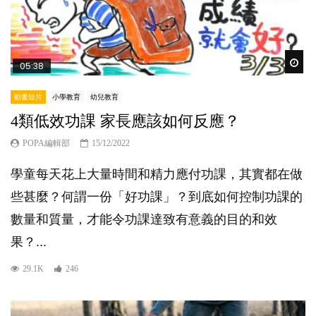
Wat
05:38
動畫短片
小學教育
幼兒教育
4類低效功課 家長應該如何反應？
POPA編輯部
15/12/2022
學童每天花上大量時間和精力應付功課，其實都在做
些甚麼？何謂一份「好功課」？到底如何控制功課的
數量和質量，才能令功課達致有意義的目的和效
果？...
29.1K
246