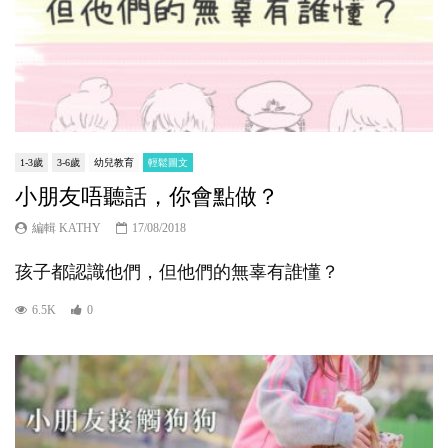
1-3歲
3-6歲
幼兒教育
輕鬆圖文
小朋友唔聽話，你會點做？
編輯 KATHY
17/08/2018
孩子都認識他們，但他們的無辜有誰懂？
6.5K
0