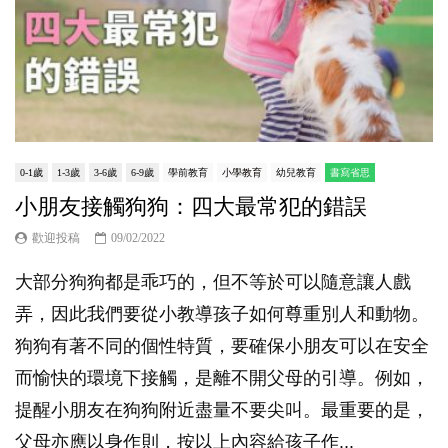
0-1歲
1-3歲
3-6歲
6-9歲
學前教育
小學教育
幼兒教育
書寫省思
小朋友接觸狗狗：四大最常犯的錯誤
歡迎投稿
09/02/2022
大部分狗狗都是乖巧的，但不等於可以隨意讓人戲
弄，因此我們要從小教導孩子如何尊重別人和動物。
狗狗有著不同的個性特質，要確保小朋友可以在安全
而愉快的環境下接觸，是離不開父母的引導。例如，
提醒小朋友在狗狗附近盡量不要尖叫。最重要的是，
父母亦應以身作則，按以上內容給孩子作...