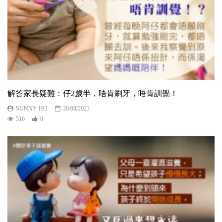
解答家長疑難：仔2歲半，唔肯刷牙，唔肯訓覺！
SUNNY HO
20/08/2023
516
0