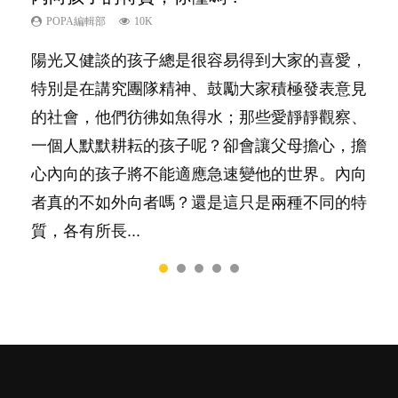
己的身心靈？
POPA編輯部
POPA編輯部
POPA編輯部
POPA編輯部
10K
9.9K
22.9K
7.9K
POPA編輯部
14.8K
陽光又健談的孩子總是很容易得到大家的喜愛，
有人話學多種語言越早開始越好，有人卻說一時
你是不是也曾經以為只要跟相愛的人結婚，就自
很多父母都希望孩子係個「叻仔叻女」，學業別
照顧孩子衣食住行、陪同兒女應對功課測驗，還
特別是在講究團隊精神、鼓勵大家積極發表意見
間太多語言，會令孩子感到混淆，到底誰是誰
然能走到白頭，但生了孩子卻發現事情不如你所
太差，日常自理井井有條。這樣的孩子是萬中無
要陪玩製造親子時間，尚要處理家中雜項要
的社會，他們彷彿如魚得水；那些愛靜靜觀察、
非？聽聽專家怎樣說，解開語言學習的迷思～...
料？ 經營婚姻，不如我們想像的簡單，卻也不
一，還是魚與熊掌，不能兼得？...
務……當父母的，有千百個任務要做。可惜，有
一個人默默耕耘的孩子呢？卻會讓父母擔心，擔
是大家說得那麼難。一起來認識婚姻的真相！...
一樣重要至極的，總被遺漏——關注自己的情緒
心內向的孩子將不能適應急速變他的世界。內向
和心理健康。...
者真的不如外向者嗎？還是這只是兩種不同的特
質，各有所長...