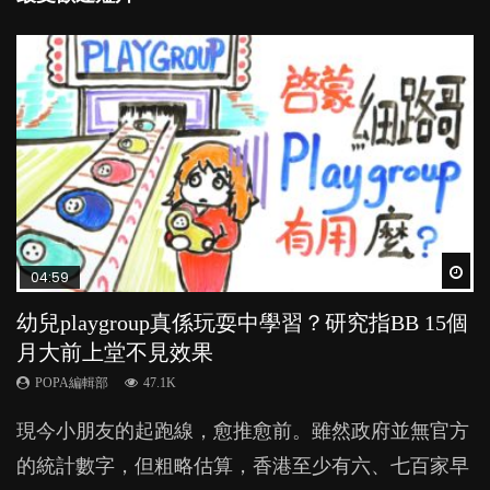
Wat
Wat
Wat
Wat
Wat
04:59
03:39
03:02
04:06
03:41
幼兒playgroup真係玩耍中學習？研究指BB 15個
幼稚園遊戲課 如何刺激幼兒自發學習取代獎勵
老公患產後憂鬱症對BB的影響
全職好？在職好？｜全職媽媽與在職媽媽的壓
BB口腔期乜都放入口，父母該制止還是放手？
月大前上堂不見效果
與懲罰？
力與價值
POPA編輯部
POPA編輯部
15.9K
25.5K
POPA編輯部
POPA編輯部
POPA編輯部
47.1K
33.1K
25.8K
BB出生後，不止媽媽，爸爸也有機會患上產後抑
BB最喜歡隨手拿起什麼都放入口中，有人說一旦養
現今小朋友的起跑線，愈推愈前。雖然政府並無官方
由美國學者所創的 tools of the mind 課程，學生以遊
許多媽媽心底可能都有一刻掙扎過：究竟全職好，還
鬱，影響日常生活，嚴重的甚至會有自殺，或傷害小
成吮手指的習慣，大個就很難戒，但原來一刀切阻止
的統計數字，但粗略估算，香港至少有六、七百家早
戲方式學習，學術能力和自制能力亦明顯比其他小朋
是在職好。雖說每個家庭都有自己的獨特狀況和考慮
朋友的念頭。但為何爸爸患上產後抑鬱往往難以察
他們放東西入口，隨時會影響孩子的身心發展？...