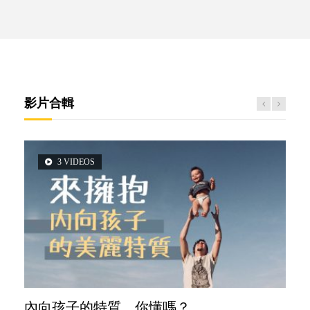
影片合輯
3 VIDEOS
2 VIDEOS
5 VIDEOS
6 VIDEOS
6 VIDEOS
內向孩子的特質，你懂嗎？
想孩子學好外語，點做好？
夫妻必看！經營婚姻，沒捷徑
孩子能力天注定？
愛孩子也別忘了愛自己，父母如何關顧自