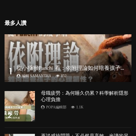
最多人讚
從
小獼猴Panchi 看：依附理論如何培養孩子心理韌性？
1
編輯 SAMANTHA
852
母職疲勞：為何睡久仍累？科學解析隱形
心理負擔
POPA編輯部
1.1K
2
再談感統問題：不必然是高敏，光譜的另