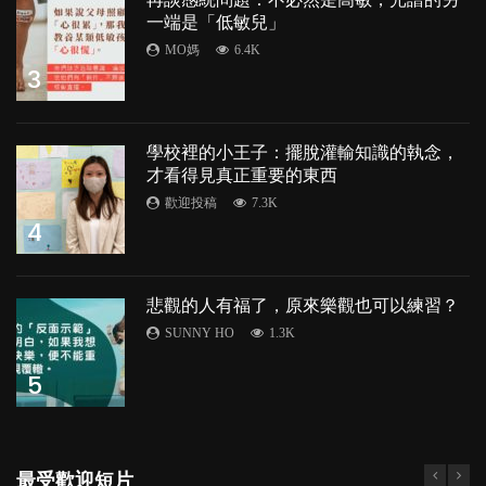
一端是「低敏兒」
MO媽
6.4K
3
學校裡的小王子：擺脫灌輸知識的執念，
才看得見真正重要的東西
歡迎投稿
7.3K
4
悲觀的人有福了，原來樂觀也可以練習？
SUNNY HO
1.3K
5
最受歡迎短片