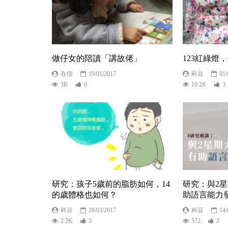
做仔女的陪讀「講故佬」
123紅綠燈
在信
19/01/2017
科豆
01/
3K
0
10.2K
3
研究：孩子5歲前的脂肪如何，14
研究：與2
的歲體格也如何？
助語言能力
科豆
28/03/2017
科豆
14/
2.2K
3
572
2