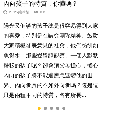
內向孩子的特質，你懂嗎？
想孩子學好外語，點做好？
夫妻必看！經營婚姻，沒捷徑
孩子能力天注定？
愛孩子也別忘了愛自己，父母如何
關顧自己的身心靈？
POPA編輯部
POPA編輯部
POPA編輯部
POPA編輯部
10K
9.9K
22.9K
7.9K
POPA編輯部
14.8K
陽光又健談的孩子總是很容易得到大家
有人話學多種語言越早開始越好，有人
你是不是也曾經以為只要跟相愛的人結
很多父母都希望孩子係個「叻仔叻
照顧孩子衣食住行、陪同兒女應對功課
的喜愛，特別是在講究團隊精神、鼓勵
卻說一時間太多語言，會令孩子感到混
婚，就自然能走到白頭，但生了孩子卻
女」，學業別太差，日常自理井井有
測驗，還要陪玩製造親子時間，尚要處
大家積極發表意見的社會，他們彷彿如
淆，到底誰是誰非？聽聽專家怎樣說，
發現事情不如你所料？ 經營婚姻，不
條。這樣的孩子是萬中無一，還是魚與
理家中雜項要務……當父母的，有千百
魚得水；那些愛靜靜觀察、一個人默默
解開語言學習的迷思～...
如我們想像的簡單，卻也不是大家說得
熊掌，不能兼得？...
個任務要做。可惜，有一樣重要至極
耕耘的孩子呢？卻會讓父母擔心，擔心
那麼難。一起來認識婚姻的真相！...
的，總被遺漏——關注自己的情緒和心
內向的孩子將不能適應急速變他的世
理健康。...
界。內向者真的不如外向者嗎？還是這
只是兩種不同的特質，各有所長...