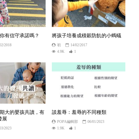
，你有信守承諾嗎？
將孩子培養成積穀防飢的小螞蟻
02/2018
初
14/02/2017
4.9K
1
星期大的嬰孩共讀，有
談羞辱：羞辱的不同種類
發展
POPA編輯部
06/01/2023
03/2023
1.9K
1