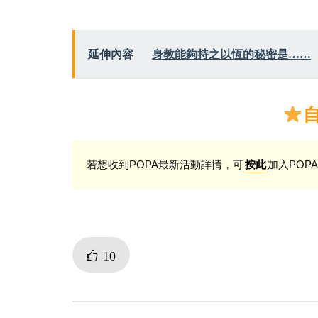
延伸內容
身教能夠持之以恆的秘密是……
若想收到POPA最新活動詳情，可
加入POPA
按此
10