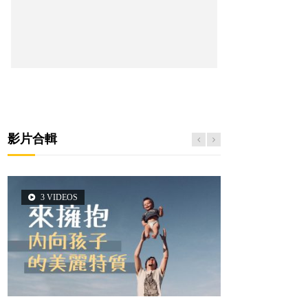
影片合輯
3 VIDEOS
2 VIDEOS
5 VIDEOS
6 VIDEOS
6 VIDEOS