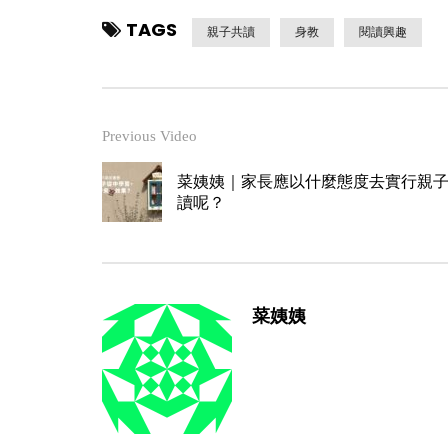
TAGS
親子共讀
身教
閱讀興趣
Previous Video
菜姨姨｜家長應以什麼態度去實行親
讀呢？
菜姨姨