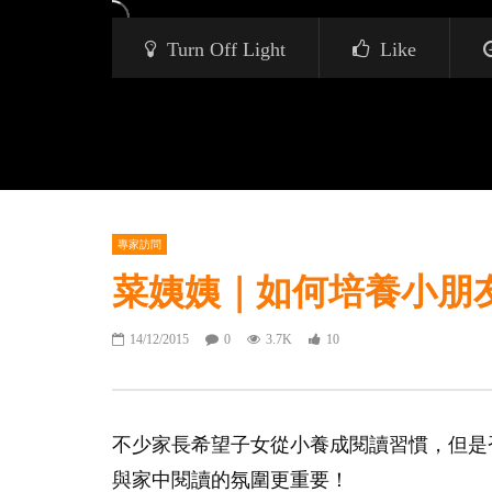
Turn Off Light
Like
專家訪問
菜姨姨｜如何培養小朋
14/12/2015
0
3.7K
10
不少家長希望子女從小養成閱讀習慣，但是
與家中閱讀的氛圍更重要！