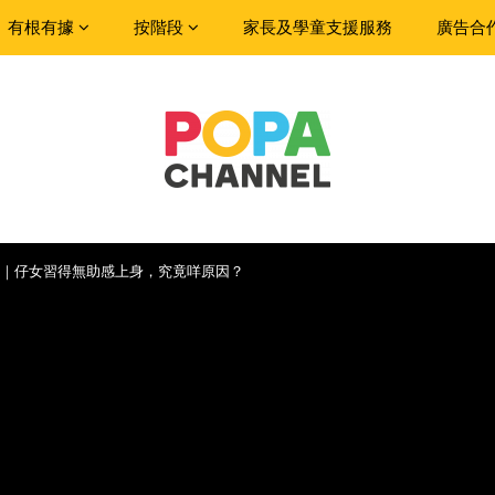
有根有據
按階段
家長及學童支援服務
廣告合
｜仔女習得無助感上身，究竟咩原因？