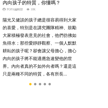
內向孩子的特質，你懂嗎？
夫妻必看！經營婚姻，沒捷徑
想孩子學好外語，點做好？
孩子能力天注定？
愛孩子也別忘了愛自己，父母如何
關顧自己的身心靈？
POPA編輯部
POPA編輯部
POPA編輯部
POPA編輯部
10K
22.9K
9.9K
7.9K
POPA編輯部
14.8K
陽光又健談的孩子總是很容易得到大家
你是不是也曾經以為只要跟相愛的人結
有人話學多種語言越早開始越好，有人
很多父母都希望孩子係個「叻仔叻
照顧孩子衣食住行、陪同兒女應對功課
的喜愛，特別是在講究團隊精神、鼓勵
婚，就自然能走到白頭，但生了孩子卻
卻說一時間太多語言，會令孩子感到混
女」，學業別太差，日常自理井井有
測驗，還要陪玩製造親子時間，尚要處
大家積極發表意見的社會，他們彷彿如
發現事情不如你所料？ 經營婚姻，不
淆，到底誰是誰非？聽聽專家怎樣說，
條。這樣的孩子是萬中無一，還是魚與
理家中雜項要務……當父母的，有千百
魚得水；那些愛靜靜觀察、一個人默默
如我們想像的簡單，卻也不是大家說得
解開語言學習的迷思～...
熊掌，不能兼得？...
個任務要做。可惜，有一樣重要至極
耕耘的孩子呢？卻會讓父母擔心，擔心
那麼難。一起來認識婚姻的真相！...
的，總被遺漏——關注自己的情緒和心
內向的孩子將不能適應急速變他的世
理健康。...
界。內向者真的不如外向者嗎？還是這
只是兩種不同的特質，各有所長...