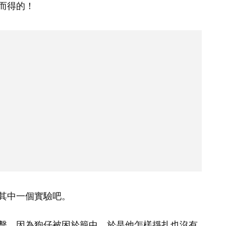
而得的！
其中一個實驗吧。
擊，因為狗仔被困於籠中，於是他怎樣掙扎也沒有