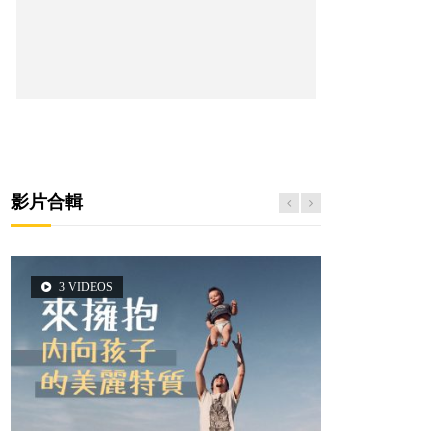
影片合輯
3 VIDEOS
5 VIDEOS
2 VIDEOS
6 VIDEOS
6 VIDEOS