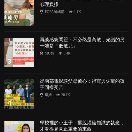
心理負擔
POPA編輯部
1.1K
2
再談感統問題：不必然是高敏，光譜的另
一端是「低敏兒」
MO媽
6.4K
3
從兩部電影談父母偏心：得寵與失寵的孩
子同樣受苦
瓊姐
20.1K
4
學校裡的小王子：擺脫灌輸知識的執念，
才看得見真正重要的東西