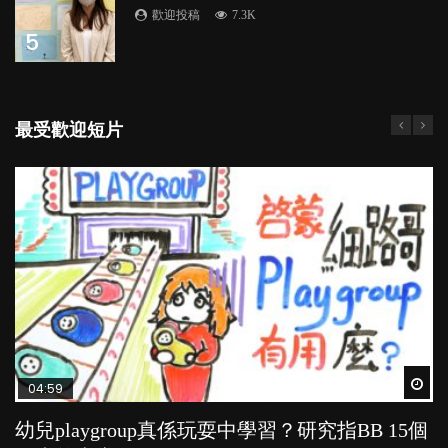
歡迎投稿
7.3K
5
最受歡迎短片
Wat
Wat
Wat
Wat
Wat
04:59
03:39
03:02
04:06
03:41
幼兒playgroup真係玩耍中學習？研究指BB 15個
幼稚園遊戲課 如何刺激幼兒自發學習取代獎勵
老公患產後憂鬱症對BB的影響
全職好？在職好？｜全職媽媽與在職媽媽的壓
BB口腔期乜都放入口，父母該制止還是放手？