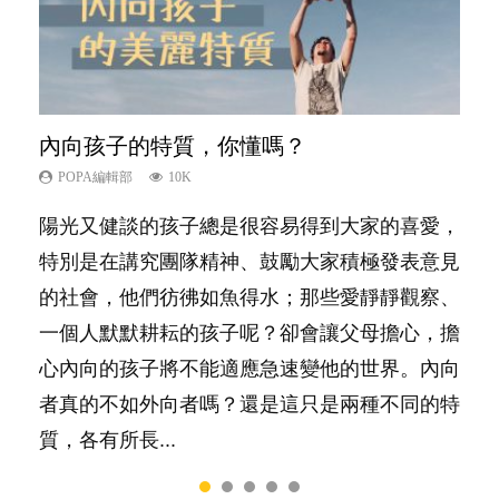
內向孩子的特質，你懂嗎？
想孩子學好外語，點做好？
夫妻必看！經營婚姻，沒捷徑
孩子能力天注定？
愛孩子也別忘了愛自己，父母如何關顧自
己的身心靈？
POPA編輯部
POPA編輯部
POPA編輯部
POPA編輯部
10K
9.9K
22.9K
7.9K
POPA編輯部
14.8K
陽光又健談的孩子總是很容易得到大家的喜愛，
有人話學多種語言越早開始越好，有人卻說一時
你是不是也曾經以為只要跟相愛的人結婚，就自
很多父母都希望孩子係個「叻仔叻女」，學業別
照顧孩子衣食住行、陪同兒女應對功課測驗，還
特別是在講究團隊精神、鼓勵大家積極發表意見
間太多語言，會令孩子感到混淆，到底誰是誰
然能走到白頭，但生了孩子卻發現事情不如你所
太差，日常自理井井有條。這樣的孩子是萬中無
要陪玩製造親子時間，尚要處理家中雜項要
的社會，他們彷彿如魚得水；那些愛靜靜觀察、
非？聽聽專家怎樣說，解開語言學習的迷思～...
料？ 經營婚姻，不如我們想像的簡單，卻也不
一，還是魚與熊掌，不能兼得？...
務……當父母的，有千百個任務要做。可惜，有
一個人默默耕耘的孩子呢？卻會讓父母擔心，擔
是大家說得那麼難。一起來認識婚姻的真相！...
一樣重要至極的，總被遺漏——關注自己的情緒
心內向的孩子將不能適應急速變他的世界。內向
和心理健康。...
者真的不如外向者嗎？還是這只是兩種不同的特
質，各有所長...