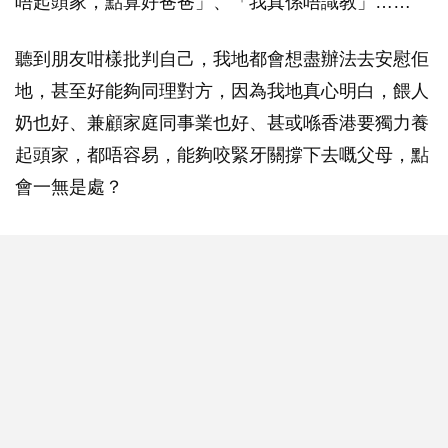
唔起頭家，點算好爸爸」、「我真係唔識教」……
聽到朋友咁樣批判自己，我地都會想盡辦法去安慰佢
地，甚至好能夠同理對方，因為我地真心明白，餵人
奶也好、兼顧家庭同事業也好、甚或喺香港要獨力養
起頭家，都唔容易，能夠咬緊牙關撐下去嘅父母，點
會一無是處？