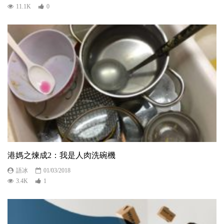
11.1K
0
港媽之煉成2：我是人肉洗碗機
語冰
01/03/2018
3.4K
1