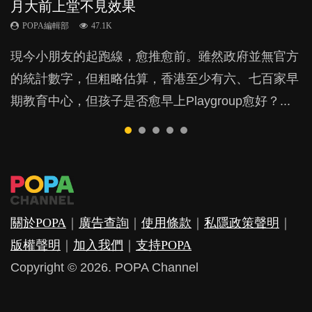
月大前上堂不見效果
與懲罰？
力與價值
POPA編輯部
POPA編輯部
15.9K
25.5K
POPA編輯部
POPA編輯部
POPA編輯部
47.1K
33.1K
25.8K
BB出生後，不止媽媽，爸爸也有機會患上產後抑
BB最喜歡隨手拿起什麼都放入口中，有人說一旦養
現今小朋友的起跑線，愈推愈前。雖然政府並無官方
由美國學者所創的 tools of the mind 課程，學生以遊
許多媽媽心底可能都有一刻掙扎過：究竟全職好，還
鬱，影響日常生活，嚴重的甚至會有自殺，或傷害小
成吮手指的習慣，大個就很難戒，但原來一刀切阻止
的統計數字，但粗略估算，香港至少有六、七百家早
戲方式學習，學術能力和自制能力亦明顯比其他小朋
是在職好。雖說每個家庭都有自己的獨特狀況和考慮
朋友的念頭。但為何爸爸患上產後抑鬱往往難以察
他們放東西入口，隨時會影響孩子的身心發展？...
期教育中心，但孩子是否愈早上Playgroup愈好？...
友優勝，到底這課程有何特別之處？...
因素，但原來全職和在職媽媽所養育的子女其實都各
覺？...
有擅長。...
關於POPA
｜
廣告查詢
｜
使用條款
｜
私隱政策聲明
｜
版權聲明
｜
加入我們
｜
支持POPA
Copyright © 2026. POPA Channel