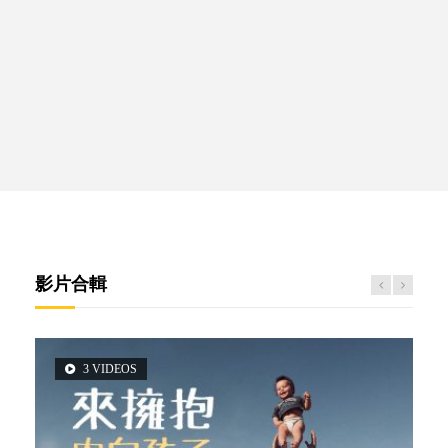
影片合輯
3 VIDEOS
2 VIDEOS
5 VIDEOS
6 VIDEOS
6 VIDEOS