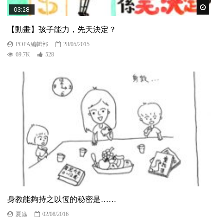
Wat
03:28
【動畫】孩子能力，先天決定？
POPA編輯部
28/05/2015
69.7K
528
身教能夠持之以恆的秘密是……
夏蟲
02/08/2016