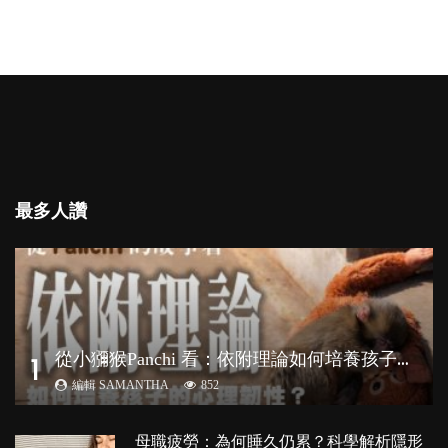
最多人讚
從
小獼猴Panchi 看：依附理論如何培養孩子心理韌性？
1
編輯 SAMANTHA
852
母職疲勞：為何睡久仍累？科學解析隱形