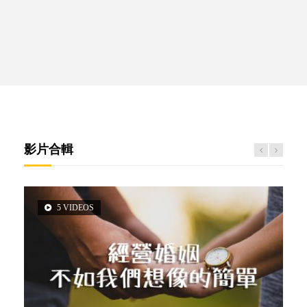
影片合輯
5 VIDEOS
3 VIDEOS
14 VIDEOS
2 VIDEOS
6 VIDEOS