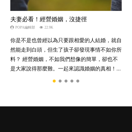
夫妻必看！經營婚姻，沒捷徑
內向孩子的特質，你懂嗎？
新手父母不用怕
想孩子學好外語，點做好？
孩子能力天注定？
POPA編輯部
POPA編輯部
POPA編輯部
POPA編輯部
POPA編輯部
22.9K
10K
16.3K
9.9K
7.9K
你是不是也曾經以為只要跟相愛的人結婚，就自
陽光又健談的孩子總是很容易得到大家的喜愛，
相信許多人初為人父母，由懷孕開始到孩子呱呱
有人話學多種語言越早開始越好，有人卻說一時
很多父母都希望孩子係個「叻仔叻女」，學業別
然能走到白頭，但生了孩子卻發現事情不如你所
特別是在講究團隊精神、鼓勵大家積極發表意見
落地，心中都有數之不盡的問題～這裡一次過集
間太多語言，會令孩子感到混淆，到底誰是誰
太差，日常自理井井有條。這樣的孩子是萬中無
料？ 經營婚姻，不如我們想像的簡單，卻也不
的社會，他們彷彿如魚得水；那些愛靜靜觀察、
合我們以往製作過的相關短片。 這段路讓我們
非？聽聽專家怎樣說，解開語言學習的迷思～...
一，還是魚與熊掌，不能兼得？...
是大家說得那麼難。一起來認識婚姻的真相！...
一個人默默耕耘的孩子呢？卻會讓父母擔心，擔
跟你同行～...
心內向的孩子將不能適應急速變他的世界。內向
者真的不如外向者嗎？還是這只是兩種不同的特
質，各有所長...