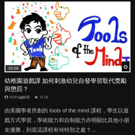
Wat
Wat
Wat
Wat
Wat
03:39
04:59
03:02
04:06
04:18
幼稚園遊戲課 如何刺激幼兒自發學習取代獎勵
幼兒playgroup真係玩耍中學習？研究指BB 15個
老公患產後憂鬱症對BB的影響
全職好？在職好？｜全職媽媽與在職媽媽的壓
凡事以BB為中心，就係好爸媽？｜別忽視父母
與懲罰？
月大前上堂不見效果
力與價值
的身心虛耗
POPA編輯部
15.9K
POPA編輯部
POPA編輯部
POPA編輯部
POPA編輯部
33.1K
47.1K
25.8K
31.5K
BB出生後，不止媽媽，爸爸也有機會患上產後抑
由美國學者所創的 tools of the mind 課程，學生以遊
現今小朋友的起跑線，愈推愈前。雖然政府並無官方
許多媽媽心底可能都有一刻掙扎過：究竟全職好，還
父母日夜無間、身心俱疲地照顧BB，如何做到正向
鬱，影響日常生活，嚴重的甚至會有自殺，或傷害小
戲方式學習，學術能力和自制能力亦明顯比其他小朋
的統計數字，但粗略估算，香港至少有六、七百家早
是在職好。雖說每個家庭都有自己的獨特狀況和考慮
教養？部份父母更會為了小朋友放棄自己的嗜好、減
朋友的念頭。但為何爸爸患上產後抑鬱往往難以察
友優勝，到底這課程有何特別之處？...
期教育中心，但孩子是否愈早上Playgroup愈好？...
因素，但原來全職和在職媽媽所養育的子女其實都各
少出席朋友聚會等等，你以為會換來美好的親子關
覺？...