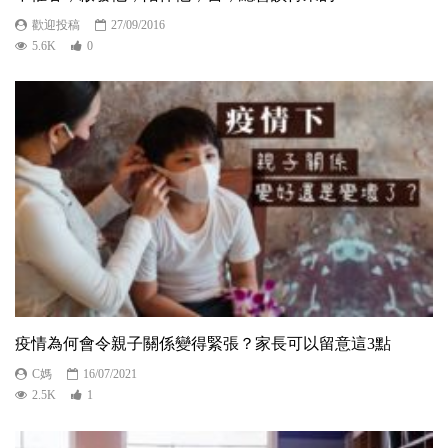
歡迎投稿
27/09/2016
5.6K
0
疫情為何會令親子關係變得緊張？家長可以留意這3點
C媽
16/07/2021
2.5K
1