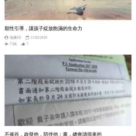
順性引導，讓孩子綻放飽滿的生命力
海豚EE
11/02/2019
7.6K
7
不催谷，啟發他，陪伴他；書，總會讀得來的