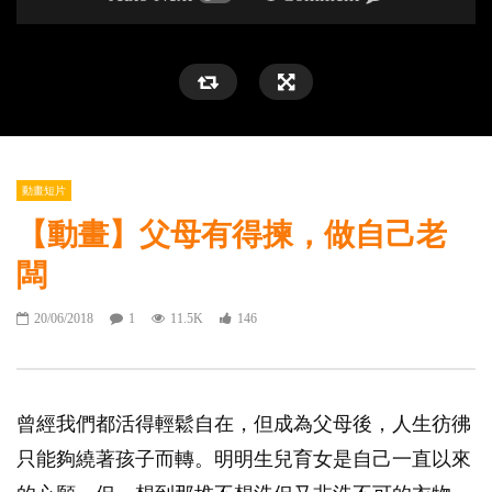
動畫短片
【動畫】父母有得揀，做自己老
闆
20/06/2018
1
11.5K
146
曾經我們都活得輕鬆自在，但成為父母後，人生彷彿
只能夠繞著孩子而轉。明明生兒育女是自己一直以來