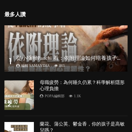
最多人讚
從
小獼猴Panchi 看：依附理論如何培養孩子心理韌性？
1
編輯 SAMANTHA
863
母職疲勞：為何睡久仍累？科學解析隱形
心理負擔
POPA編輯部
1.1K
2
蘭花、蒲公英、鬱金香，你的孩子是高敏
兒嗎？