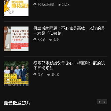
POPA編輯部
34.9K
3
再談感統問題：不必然是高敏，光譜的另
一端是「低敏兒」
MO媽
6.4K
4
從兩部電影談父母偏心：得寵與失寵的孩
子同樣受苦
瓊姐
20.1K
5
最受歡迎短片