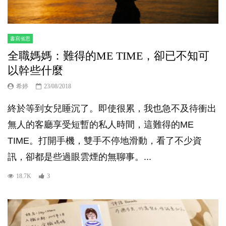
書寫省思
全職媽媽：難得的ME TIME，卻已不知可
以幹些什麼
希婷
23/08/2018
終於等到女兒睡沉了。即使很累，我也急不及待衝出
無人的客廳享受短暫的私人時間，這難得的ME
TIME。打開手機，雙手不停地滑動，看了不少資
訊，卻都是些過眼雲煙的無聊事。...
18.7K
3