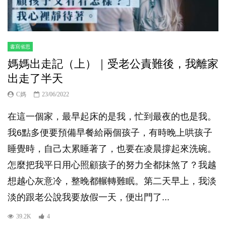
書寫省思
媽媽出走記（上）｜受老公責難後，我離家
出走了半天
C媽
23/06/2022
在這一個家，最早起床的是我，忙到最夜的也是我。
我6點多便要預備早餐給兩個孩子，有時晚上哄孩子
睡覺時，自己太累睡著了，也要在凌晨撐起來洗碗。
怎麼把我平日用心照顧孩子的努力全都抹煞了？我越
想越心灰意冷，整晚都輾轉難眠。第二天早上，我淡
淡的跟老公說我要放假一天，便出門了...
39.2K
4