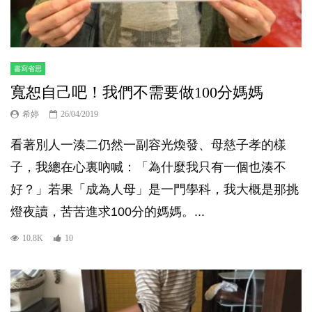
書寫省思
寬恕自己吧！我們不需要做100分媽媽
希婷
26/04/2019
看著別人一湊二仍然一副容光煥發、母慈子孝的樣
子，我總在心裏吶喊：「為什麼我只有一個也湊不
好？」若果「成為人母」是一門學科，我大概是那挑
燈夜讀，苦苦進求100分的媽媽。...
10.8K
10