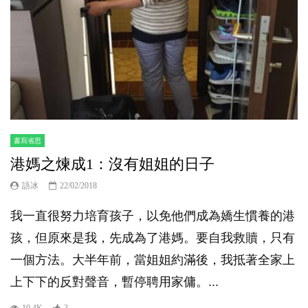
書寫省思
港媽之煉成1：沒有姐姐的日子
語冰
22/02/2018
我一直很努力培育孩子，以免他們成為嬌生慣養的港
孩，但原來是我，先成為了港媽。要自我救贖，只有
一個方法。大半年前，當姐姐約滿後，我抵著全家上
上下下的反對聲音，暫停聘用家傭。...
10.4K
3