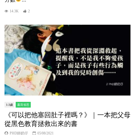
14.3K
2
1-3歲
書寫省思
《可以把他塞回肚子裡嗎？》｜一本把父母
從黑色教育拯救出來的書
PHD師奶仔
05/08/2021