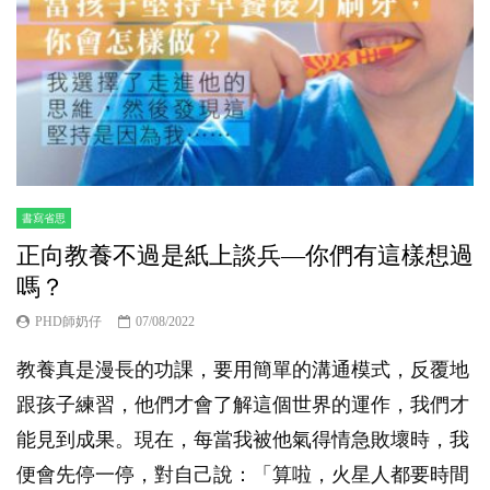
書寫省思
正向教養不過是紙上談兵—你們有這樣想過
嗎？
PHD師奶仔
07/08/2022
教養真是漫長的功課，要用簡單的溝通模式，反覆地
跟孩子練習，他們才會了解這個世界的運作，我們才
能見到成果。現在，每當我被他氣得情急敗壞時，我
便會先停一停，對自己說：「算啦，火星人都要時間