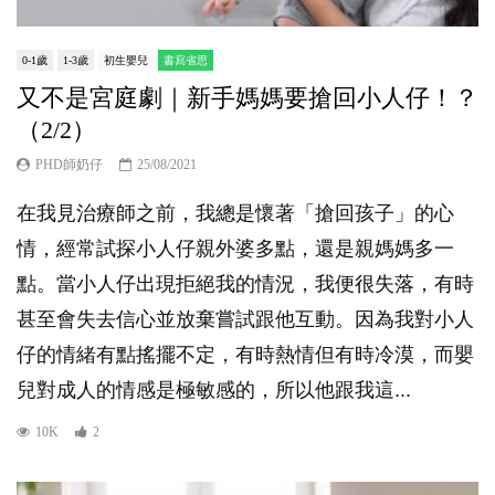
0-1歲
1-3歲
初生嬰兒
書寫省思
又不是宮庭劇｜新手媽媽要搶回小人仔！？
（2/2）
PHD師奶仔
25/08/2021
在我見治療師之前，我總是懷著「搶回孩子」的心
情，經常試探小人仔親外婆多點，還是親媽媽多一
點。當小人仔出現拒絕我的情況，我便很失落，有時
甚至會失去信心並放棄嘗試跟他互動。因為我對小人
仔的情緒有點搖擺不定，有時熱情但有時冷漠，而嬰
兒對成人的情感是極敏感的，所以他跟我這...
10K
2