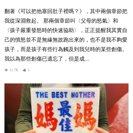
翻著《可以把他塞回肚子裡嗎？》，其中兩個章節把
我從深淵救起。 那兩個章節叫〈父母的怒氣〉和
〈孩子嚴重發怒時的快速協助〉，正正提醒我其實自
己的憤怒並不是無緣無故跑出來的，也不是我不夠愛
孩子，而是孩子有些行為觸及到我兒時的某些創傷。
我以為那些創傷已遺忘了，但是成...
11.7K
3