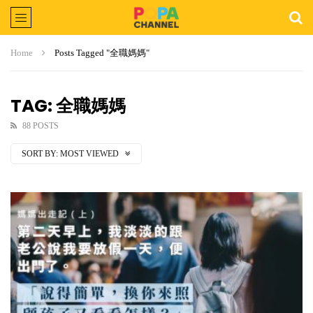
Home
Posts Tagged "全職媽媽"
TAG: 全職媽媽
88 POSTS
SORT BY:
MOST VIEWED