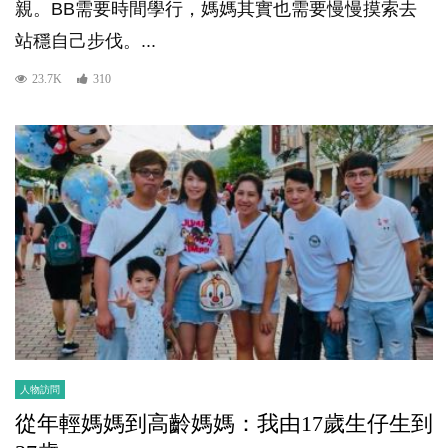
親。BB需要時間學行，媽媽其實也需要慢慢摸索去
站穩自己步伐。...
23.7K
310
人物訪問
從年輕媽媽到高齡媽媽：我由17歲生仔生到