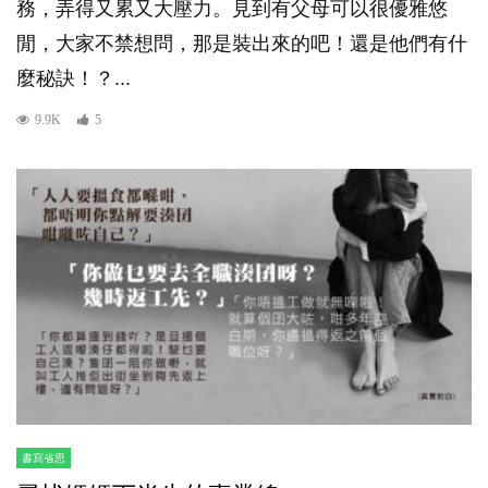
務，弄得又累又大壓力。見到有父母可以很優雅悠
閒，大家不禁想問，那是裝出來的吧！還是他們有什
麼秘訣！？...
9.9K
5
書寫省思