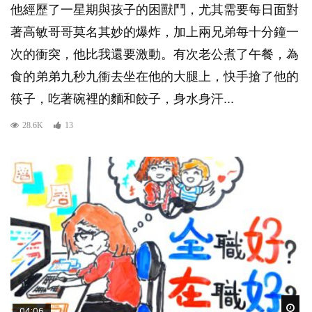
他經歷了一星期與孩子的困獸鬥，尤其需要每日面對
著高敏哥哥莫名其妙的爆炸，加上兩兄弟每十分鐘一
次的衝突，他比我還要激動。有次老公煮了午餐，為
食的弟弟九秒九衝去坐在他的大腿上，快手搶了他的
筷子，吃著碗裡的麵和餃子，身水身汗...
28.6K
13
Wat
04:06