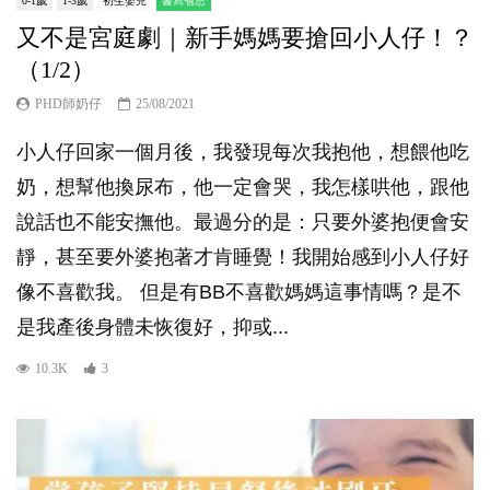
0-1歲
1-3歲
初生嬰兒
書寫省思
又不是宮庭劇｜新手媽媽要搶回小人仔！？
（1/2）
PHD師奶仔
25/08/2021
小人仔回家一個月後，我發現每次我抱他，想餵他吃
奶，想幫他換尿布，他一定會哭，我怎樣哄他，跟他
說話也不能安撫他。最過分的是：只要外婆抱便會安
靜，甚至要外婆抱著才肯睡覺！我開始感到小人仔好
像不喜歡我。 但是有BB不喜歡媽媽這事情嗎？是不
是我產後身體未恢復好，抑或...
10.3K
3