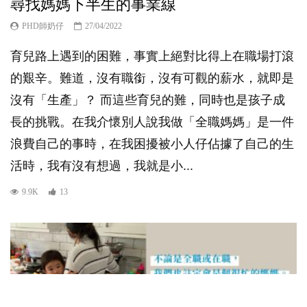
尋找媽媽下半生的事業線
PHD師奶仔
27/04/2022
育兒路上遇到的困難，事實上絕對比得上在職場打滾
的艱辛。難道，沒有職銜，沒有可觀的薪水，就即是
沒有「生產」？ 而這些育兒的難，同時也是孩子成
長的挑戰。在我介懷別人說我做「全職媽媽」是一件
浪費自己的事時，在我困擾被小人仔佔據了自己的生
活時，我有沒有想過，我就是小...
9.9K
13