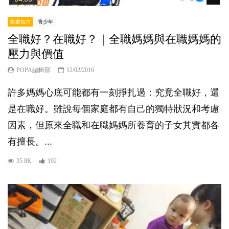
動畫短片
青少年
全職好？在職好？｜全職媽媽與在職媽媽的
壓力與價值
POPA編輯部
12/02/2016
許多媽媽心底可能都有一刻掙扎過：究竟全職好，還
是在職好。雖說每個家庭都有自己的獨特狀況和考慮
因素，但原來全職和在職媽媽所養育的子女其實都各
有擅長。...
25.8K
192