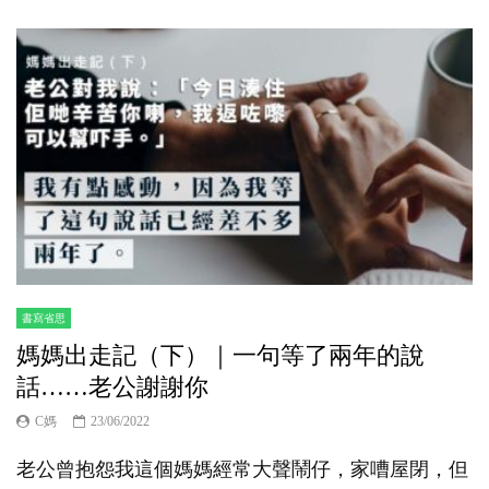
書寫省思
媽媽出走記（下）｜一句等了兩年的說
話……老公謝謝你
C媽
23/06/2022
老公曾抱怨我這個媽媽經常大聲鬧仔，家嘈屋閉，但