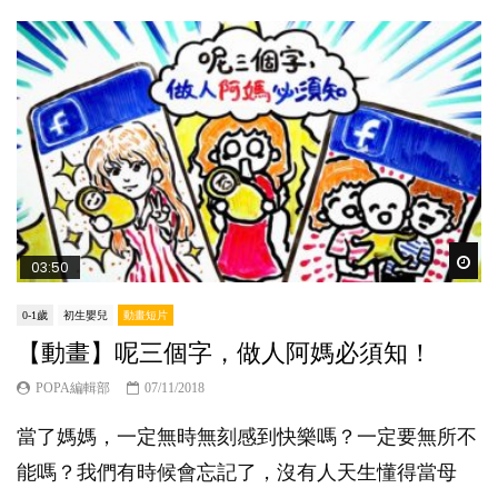
Wat
03:50
0-1歲
初生嬰兒
動畫短片
【動畫】呢三個字，做人阿媽必須知！
POPA編輯部
07/11/2018
當了媽媽，一定無時無刻感到快樂嗎？一定要無所不
能嗎？我們有時候會忘記了，沒有人天生懂得當母