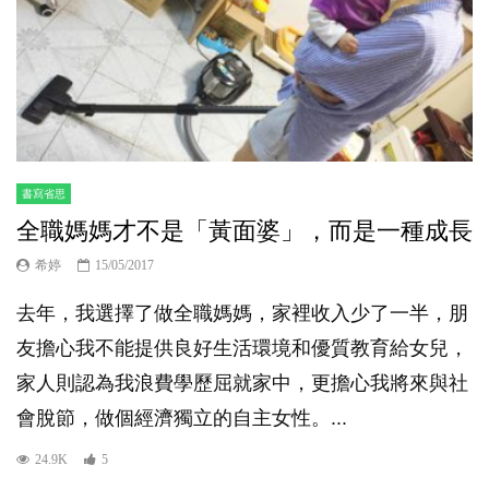
書寫省思
全職媽媽才不是「黃面婆」，而是一種成長
希婷
15/05/2017
去年，我選擇了做全職媽媽，家裡收入少了一半，朋
友擔心我不能提供良好生活環境和優質教育給女兒，
家人則認為我浪費學歷屈就家中，更擔心我將來與社
會脫節，做個經濟獨立的自主女性。...
24.9K
5