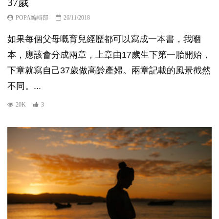
37歲
POPA編輯部
26/11/2018
如果每個父母嘅育兒經歷都可以寫成一本書，我嗰
本，應該會分成兩章，上章由17歲生下第一胎開始，
下章就寫自己37歲做高齡產婦。兩章記載的風景截然
不同。...
20K
3