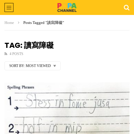
Home
Posts Tagged "讀寫障礙"
TAG: 讀寫障礙
4 POSTS
SORT BY:
MOST VIEWED