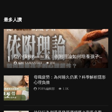
最多人讚
從
小獼猴Panchi 看：依附理論如何培養孩子心理韌性？
1
編輯 SAMANTHA
850
母職疲勞：為何睡久仍累？科學解析隱形
心理負擔
POPA編輯部
1.1K
2