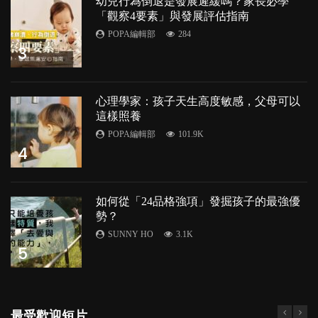
幼兒行為倒退是發展遲緩嗎？家長必學
「觀察4要素」與發展評估指南
POPA編輯部
284
3
心理學家：孩子天生高度敏感，父母可以
這樣照養
POPA編輯部
101.9K
4
如何從「24品格強項」發掘孩子的最強優
勢？
SUNNY HO
3.1K
5
最受歡迎短片