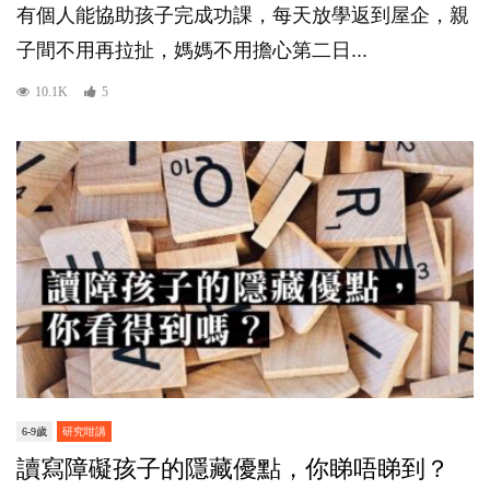
有個人能協助孩子完成功課，每天放學返到屋企，親
子間不用再拉扯，媽媽不用擔心第二日...
10.1K
5
6-9歲
研究咁講
讀寫障礙孩子的隱藏優點，你睇唔睇到？