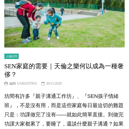
人物訪問
SEN家庭的需要｜天倫之樂何以成為一種奢
侈？
編輯 SAMANTHA
30/11/2020
坊間有許多『親子溝通工作坊』、『SEN孩子情緒
班』，不是沒有用，而是這些家庭每日最迫切的難題
只是：功課做完了沒有——就如此簡單直接。到做完
功課大家都累了，要睡了，還談什麼親子溝通？如果