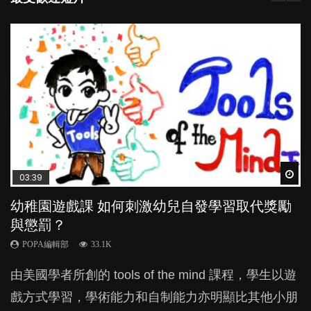
Wat
Wat
Wat
Wat
Wat
03:39
04:59
03:02
04:18
03:41
幼稚園遊戲課 如何刺激幼兒自發學習取代獎勵
幼兒playgroup真係玩耍中學習？研究指BB 15個
老公患產後憂鬱症對BB的影響
凡事以BB為中心，就係好爸媽？｜別忽視父母
BB口腔期乜都放入口，父母該制止還是放手？
與懲罰？
月大前上堂不見效果
的身心虛耗
POPA編輯部
POPA編輯部
15.9K
25.5K
POPA編輯部
POPA編輯部
POPA編輯部
33.1K
47.1K
31.5K
BB出生後，不止媽媽，爸爸也有機會患上產後抑
BB最喜歡隨手拿起什麼都放入口中，有人說一旦養
由美國學者所創的 tools of the mind 課程，學生以遊
現今小朋友的起跑線，愈推愈前。雖然政府並無官方
父母日夜無間、身心俱疲地照顧BB，如何做到正向
鬱，影響日常生活，嚴重的甚至會有自殺，或傷害小
成吮手指的習慣，大個就很難戒，但原來一刀切阻止
戲方式學習，學術能力和自制能力亦明顯比其他小朋
的統計數字，但粗略估算，香港至少有六、七百家早
教養？部份父母更會為了小朋友放棄自己的嗜好、減
朋友的念頭。但為何爸爸患上產後抑鬱往往難以察
他們放東西入口，隨時會影響孩子的身心發展？...