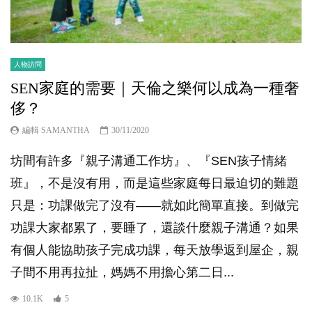
人物訪問
SEN家庭的需要｜天倫之樂何以成為一種奢
侈？
編輯 SAMANTHA
30/11/2020
坊間有許多『親子溝通工作坊』、『SEN孩子情緒
班』，不是沒有用，而是這些家庭每日最迫切的難題
只是：功課做完了沒有——就如此簡單直接。到做完
功課大家都累了，要睡了，還談什麼親子溝通？如果
有個人能協助孩子完成功課，每天放學返到屋企，親
子間不用再拉扯，媽媽不用擔心第二日...
10.1K
5