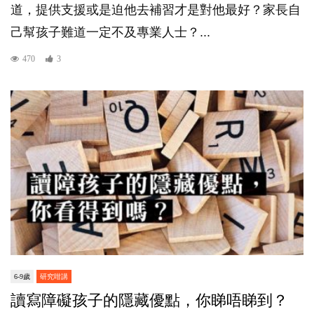
道，提供支援或是迫他去補習才是對他最好？家長自
己幫孩子難道一定不及專業人士？...
470
3
6-9歲
研究咁講
讀寫障礙孩子的隱藏優點，你睇唔睇到？