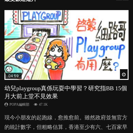
Wat
Wat
Wat
Wat
Wat
04:59
03:39
03:02
04:06
04:18
幼兒playgroup真係玩耍中學習？研究指BB 15個
幼稚園遊戲課 如何刺激幼兒自發學習取代獎勵
老公患產後憂鬱症對BB的影響
全職好？在職好？｜全職媽媽與在職媽媽的壓
凡事以BB為中心，就係好爸媽？｜別忽視父母
月大前上堂不見效果
與懲罰？
力與價值
的身心虛耗
POPA編輯部
15.9K
POPA編輯部
POPA編輯部
POPA編輯部
POPA編輯部
47.1K
33.1K
25.8K
31.5K
BB出生後，不止媽媽，爸爸也有機會患上產後抑
現今小朋友的起跑線，愈推愈前。雖然政府並無官方
由美國學者所創的 tools of the mind 課程，學生以遊
許多媽媽心底可能都有一刻掙扎過：究竟全職好，還
父母日夜無間、身心俱疲地照顧BB，如何做到正向
鬱，影響日常生活，嚴重的甚至會有自殺，或傷害小
的統計數字，但粗略估算，香港至少有六、七百家早
戲方式學習，學術能力和自制能力亦明顯比其他小朋
是在職好。雖說每個家庭都有自己的獨特狀況和考慮
教養？部份父母更會為了小朋友放棄自己的嗜好、減
朋友的念頭。但為何爸爸患上產後抑鬱往往難以察