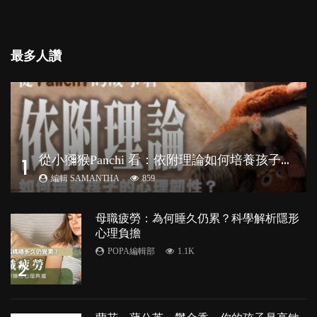
最多人讚
從
小獼猴Panchi 看：依附理論如何培養孩子心理韌性？
1
編輯 SAMANTHA
859
母職疲勞：為何睡久仍累？科學解析隱形
心理負擔
POPA編輯部
1.1K
2