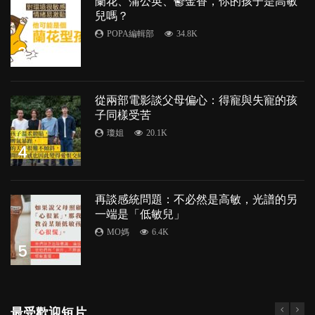
蘭花、蒲公英、鬱金香，你的孩子是高敏
兒嗎？
POPA編輯部
34.8K
3
從兩部電影談父母偏心：得寵與失寵的孩
子同樣受苦
瓊姐
20.1K
4
再談感統問題：不必然是高敏，光譜的另
一端是「低敏兒」
MO媽
6.4K
5
最受歡迎短片