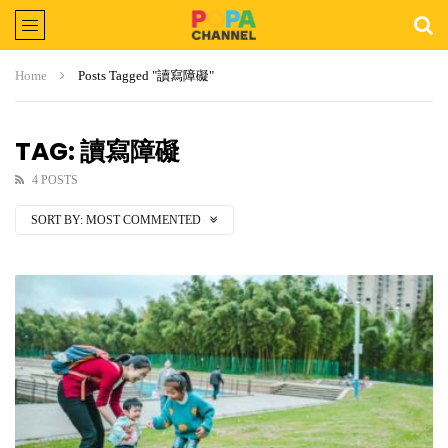
Home
Posts Tagged "讀寫障礙"
TAG: 讀寫障礙
4 POSTS
SORT BY:
MOST COMMENTED