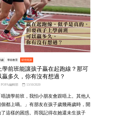
-3歲
學前教育
研究咁講
上學前班能讓孩子贏在起跑線？那可
以贏多久，你有沒有想過？
POPA編輯部
13/10/2020
「唔讀學前班，我怕小朋友會跟唔上。其他人
個個都上喎。」有朋友在孩子歲幾兩歲時，開
始了這樣的困惑。而我記得在她還未生孩子