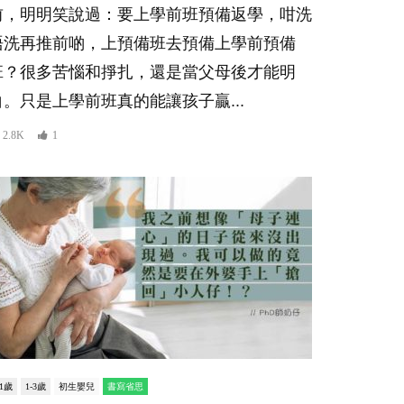
前，明明笑說過：要上學前班預備返學，咁洗
唔洗再推前啲，上預備班去預備上學前預備
班？很多苦惱和掙扎，還是當父母後才能明
白。只是上學前班真的能讓孩子贏...
2.8K
1
-1歲
1-3歲
初生嬰兒
書寫省思