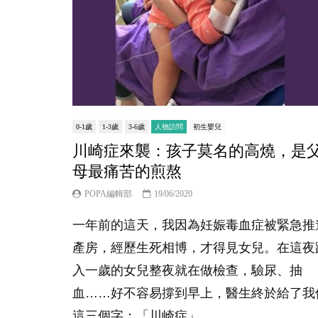
0-1歲
1-3歲
3-6歲
人物訪問
初生嬰兒
川崎症來襲：孩子莫名的高燒，是
母最痛苦的煎熬
POPA編輯部
19/06/2020
一年前的這天，我因為妊娠毒血症被緊急推
產房，經歷生死相博，才得見女兒。在這夜
入一歲的女兒整夜就在做檢查，驗尿、抽
血……好不容易撐到早上，醫生終於給了我
這三個字：「川崎症」。...