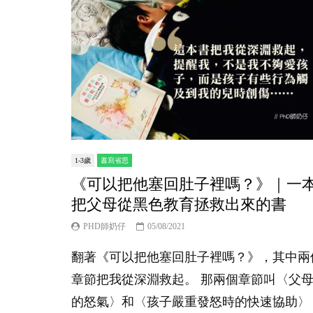
1-3歲
書寫省思
《可以把他塞回肚子裡嗎？》｜一
把父母從黑色教育拯救出來的書
PHD師奶仔
05/08/2021
翻著《可以把他塞回肚子裡嗎？》，其中兩
章節把我從深淵救起。 那兩個章節叫〈父
的怒氣〉和〈孩子嚴重發怒時的快速協助〉