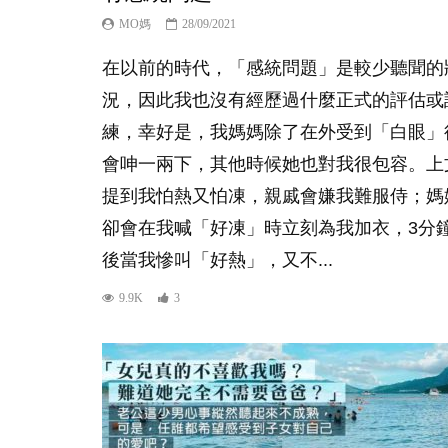
MO媽
28/09/2021
在以前的時代，「感統問題」是較少聽聞的
況，因此我也沒有經歷過什麼正式的評估或
練，幸好是，我媽媽除了在外受到「白眼」
會呻一兩下，其他時候她也對我很包容。上
提到我怕熱又怕凍，親戚會嫌我難服侍；媽
卻會在我喊「好凍」時立刻為我加衣，3分
後當我慘叫「好熱」，又不...
9.9K
3