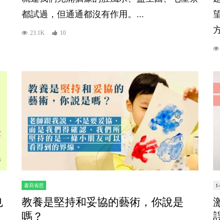
都試過，但通通都沒有作用。...
23.1K
10
書寫省思
1
也
教養是堅持和妥協的藝術，你說是
嗎？