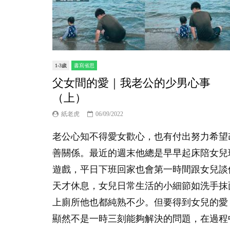
1-3歲
書寫省思
父女間的愛｜我老公的少男心事
（上）
紙老虎
06/09/2022
老公心知不得愛女歡心，也有付出努力希望
善關係。最近的週末他總是早早起床陪女兒
遊戲，平日下班回家也會第一時間跟女兒談
天才休息，女兒日常生活的小細節如洗手抹
上廁所他也都純熟不少。但要得到女兒的愛
顯然不是一時三刻能夠解決的問題，在過程