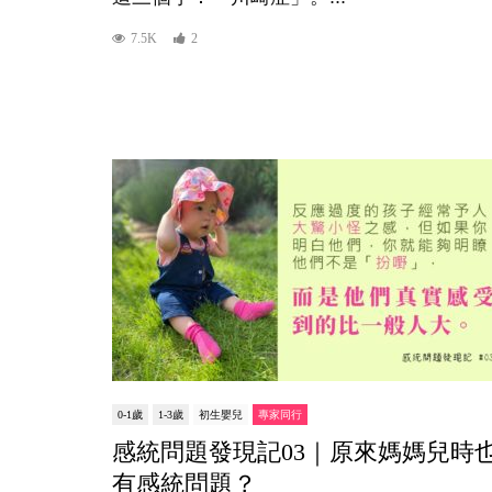
7.5K
2
0-1歲
1-3歲
初生嬰兒
專家同行
感統問題發現記03｜原來媽媽兒時
有感統問題？