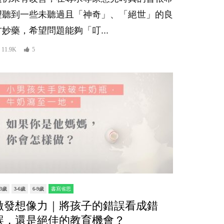
望聽到一些未聽過且「神奇」、「絕世」的良
方妙藥，希望問題能夠「叮...
11.9K
5
-3歲
3-6歲
6-9歲
書寫省思
激發想像力｜將孩子的錯誤看成錯
誤，還是絕佳的教育機會？