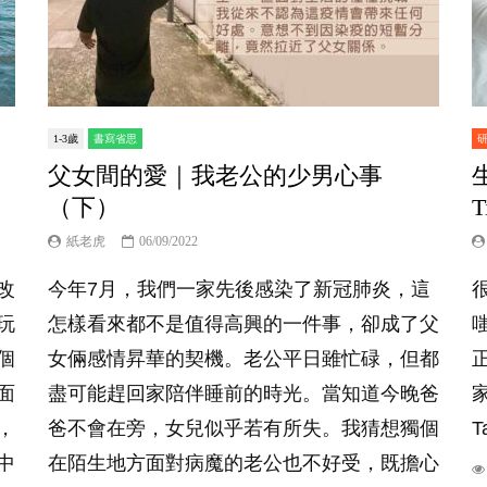
1-3歲
書寫省思
父女間的愛｜我老公的少男心事
（下）
紙老虎
06/09/2022
改
今年7月，我們一家先後感染了新冠肺炎，這
玩
怎樣看來都不是值得高興的一件事，卻成了父
個
女倆感情昇華的契機。老公平日雖忙碌，但都
面
盡可能趕回家陪伴睡前的時光。當知道今晚爸
，
爸不會在旁，女兒似乎若有所失。我猜想獨個
T
中
在陌生地方面對病魔的老公也不好受，既擔心