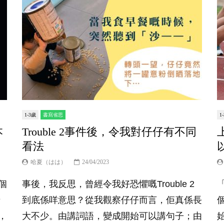
1-3歲
書寫省思
1
本
Trouble 2事件後，令我對仔仔有不同
看法
哈夏（はは）
24/04/2023
個
事後，我反思，曾經令我好恐懼嘅Trouble 2
母
到底係咩意思？從我觀察仔仔而言，佢真係長
，
大不少。由講詞語，變成開始可以講句子；由