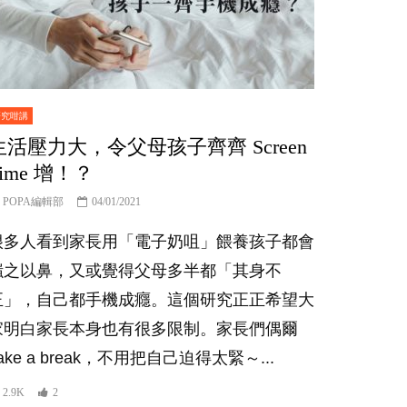
研究咁講
生活壓力大，令父母孩子齊齊 Screen
Time 增！？
POPA編輯部
04/01/2021
很多人看到家長用「電子奶咀」餵養孩子都會
嗤之以鼻，又或覺得父母多半都「其身不
正」，自己都手機成癮。這個研究正正希望大
家明白家長本身也有很多限制。家長們偶爾
ake a break，不用把自己迫得太緊～...
2.9K
2