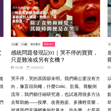
0-1歲
1-3歲
初生嬰兒
專家同行
0
父
感統問題發現記01｜哭不停的寶寶，
只是難湊或另有玄機？
MO媽
24/09/2021
進
哭不停，哭的原因卻未明。我們兩公婆沒有方
踏
向，像盲頭烏蠅，什麼Colic、肚風、胃酸倒
流等，我們都仔細研究過，也試過用很多方法
們
去幫助她——按摩、改善抱姿、多播輕音樂，
就連我們充滿猶豫的肚風水、益生菌、七星茶