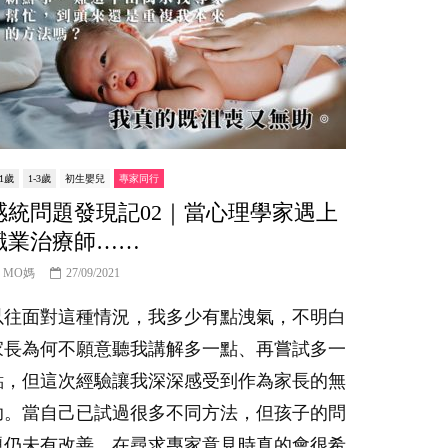
-1歲
1-3歲
初生嬰兒
專家同行
感統問題發現記02｜當心理學家遇上
職業治療師……
MO媽
27/09/2021
以往面對這種情況，我多少有點洩氣，不明白
家長為何不願意聽我講解多一點、再嘗試多一
點，但這次經驗讓我深深感受到作為家長的無
助。當自己已試過很多不同方法，但孩子的問
題仍未有改善，在尋求專家意見時真的會很希