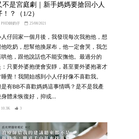
又不是宮庭劇｜新手媽媽要搶回小人
仔！？（1/2）
PHD師奶仔
25/08/2021
小人仔回家一個月後，我發現每次我抱他，想
餵他吃奶，想幫他換尿布，他一定會哭，我怎
樣哄他，跟他說話也不能安撫他。最過分的
是：只要外婆抱便會安靜，甚至要外婆抱著才
肯睡覺！我開始感到小人仔好像不喜歡我。
但是有BB不喜歡媽媽這事情嗎？是不是我產
後身體未恢復好，抑或...
10.3K
3