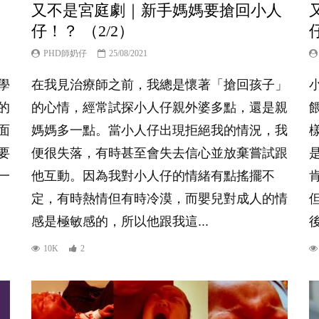
又不是宮庭劇｜新手媽媽要搶回小人
仔！？ （2/2）
PHD師奶仔
25/08/2021
學
在我見治療師之前，我總是懷著「搶回孩子」
的
的心情，經常試探小人仔親外婆多點，還是親
面
媽媽多一點。當小人仔出現拒絕我的情況，我
要
便很失落，有時甚至會失去信心並放棄嘗試跟
一
他互動。因為我對小人仔的情緒有點搖擺不
定，有時熱情但有時冷漠，而嬰兒對成人的情
感是極敏感的，所以他跟我這...
10K
2