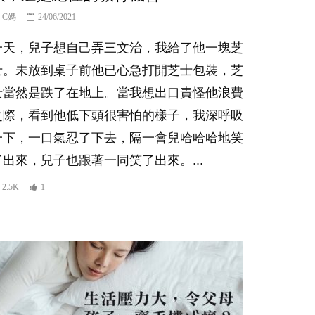
C媽
24/06/2021
一天，兒子想自己弄三文治，我給了他一塊芝
士。未放到桌子前他已心急打開芝士包裝，芝
士當然是跌了在地上。當我想出口責怪他浪費
之際，看到他低下頭很害怕的樣子，我深呼吸
一下，一口氣忍了下去，隔一會兒哈哈哈地笑
了出來，兒子也跟著一同笑了出來。...
2.5K
1