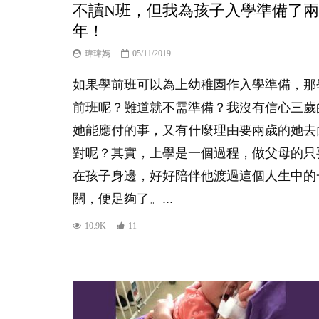
不讀N班，但我為孩子入學準備了兩
年！
瑋瑋媽
05/11/2019
如果學前班可以為上幼稚園作入學準備，那
前班呢？難道就不需準備？我沒有信心三歲
她能應付的事，又有什麼理由要兩歲的她去
對呢？其實，上學是一個過程，做父母的只
在孩子身邊，好好陪伴他渡過這個人生中的
關，便足夠了。...
10.9K
11