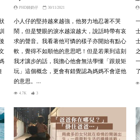
PHD師奶仔
30/11/2021
狀
小人仔的堅持越來越強，他努力地忍著不哭
訓
鬧，但是雙眼的淚水越滾越大，說話時帶有哀
後
求的聲音。我看著他可憐的樣子亦開始有點心
文
軟，覺得不如順他的意思吧！但是若果到這刻
媽
我才讓步的話，我擔心他會無法學懂「跟規矩
鐘
玩」這個概念，更會有錯覺認為媽媽不會逆他
的意思。...
4.7K
3