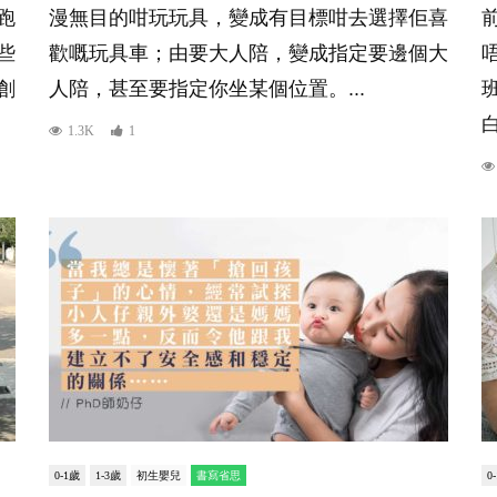
跑
漫無目的咁玩玩具，變成有目標咁去選擇佢喜
些
歡嘅玩具車；由要大人陪，變成指定要邊個大
創
人陪，甚至要指定你坐某個位置。...
1.3K
1
0-1歲
1-3歲
初生嬰兒
書寫省思
0